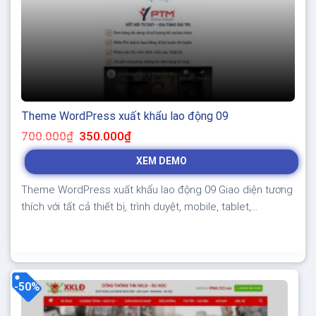
Theme WordPress xuất khẩu lao động 09
Giá
Giá
700.000
₫
350.000
₫
gốc
hiện
là:
tại
XEM DEMO
700.000₫.
là:
350.000₫.
Theme WordPress xuất khẩu lao động 09 Giao diện tương
thích với tất cả thiết bị, trình duyệt, mobile, tablet,
desktop… Được code trên nền tảng mã nguồn mở
WordPress dễ dàng sử dụng Thiết kế chuẩn SEO, load
nhanh nhẹ tối ưu với các công cụ tìm kiếm Theme sạch
hoàn toàn 100% không...
-50%