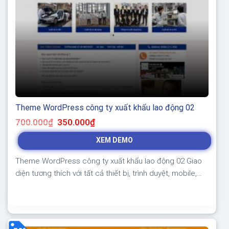
Theme WordPress công ty xuất khẩu lao động 02
Giá
Giá
700.000
₫
350.000
₫
gốc
hiện
là:
tại
XEM DEMO
700.000₫.
là:
350.000₫.
Theme WordPress công ty xuất khẩu lao động 02 Giao
diện tương thích với tất cả thiết bị, trình duyệt, mobile,
tablet, desktop… Được code trên nền tảng mã nguồn
mở WordPress dễ dàng sử dụng Thiết kế chuẩn SEO,
load nhanh nhẹ tối ưu với các công cụ tìm kiếm Theme
sạch hoàn toàn...