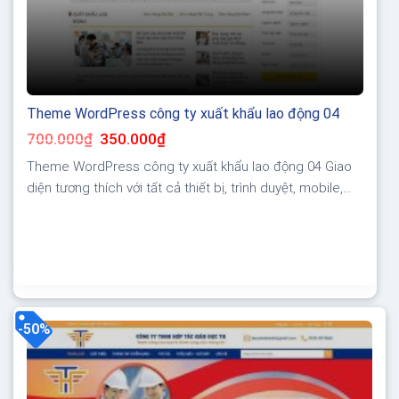
Theme WordPress công ty xuất khẩu lao động 04
Giá
Giá
700.000
₫
350.000
₫
gốc
hiện
là:
tại
Theme WordPress công ty xuất khẩu lao động 04 Giao
700.000₫.
là:
350.000₫.
diện tương thích với tất cả thiết bị, trình duyệt, mobile,
tablet, desktop… Được code trên nền tảng mã nguồn
mở WordPress dễ dàng sử dụng Thiết kế chuẩn SEO,
load nhanh nhẹ tối ưu với các công cụ tìm kiếm Theme
sạch hoàn toàn...
-50%