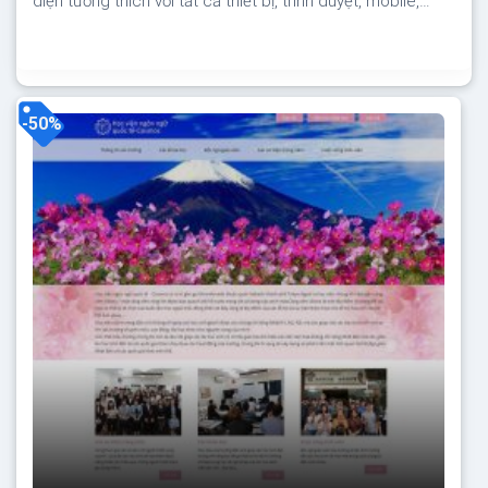
diện tương thích với tất cả thiết bị, trình duyệt, mobile,
tablet, desktop… Được code trên nền tảng mã nguồn mở
WordPress dễ dàng sử dụng Thiết kế chuẩn SEO, load
nhanh nhẹ tối ưu với các công cụ tìm kiếm Theme sạch
hoàn toàn...
-50%