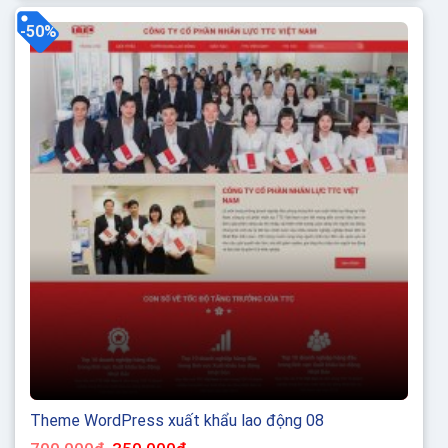
hoàn toàn 100% không...
-50%
Theme WordPress xuất khẩu lao động 08
Giá
Giá