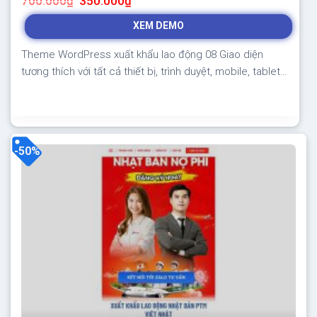
700.000
₫
350.000
₫
gốc
hiện
là:
tại
XEM DEMO
700.000₫.
là:
350.000₫.
Theme WordPress xuất khẩu lao động 08 Giao diện
tương thích với tất cả thiết bị, trình duyệt, mobile, tablet,
desktop… Được code trên nền tảng mã nguồn mở
WordPress dễ dàng sử dụng Thiết kế chuẩn SEO, load
nhanh nhẹ tối ưu với các công cụ tìm kiếm Theme sạch
hoàn toàn 100% không...
-50%