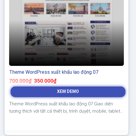
Theme WordPress xuất khẩu lao động 07
Giá
Giá
700.000
₫
350.000
₫
gốc
hiện
là:
tại
XEM DEMO
700.000₫.
là:
350.000₫.
Theme WordPress xuất khẩu lao động 07 Giao diện
tương thích với tất cả thiết bị, trình duyệt, mobile, tablet,
desktop… Được code trên nền tảng mã nguồn mở
WordPress dễ dàng sử dụng Thiết kế chuẩn SEO, load
nhanh nhẹ tối ưu với các công cụ tìm kiếm Theme sạch