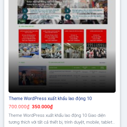
Theme WordPress xuất khẩu lao động 10
Giá
Giá
700.000
₫
350.000
₫
gốc
hiện
là:
tại
Theme WordPress xuất khẩu lao động 10 Giao diện
700.000₫.
là:
350.000₫.
tương thích với tất cả thiết bị, trình duyệt, mobile, tablet,