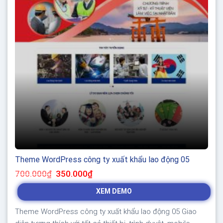
Theme WordPress công ty xuất khẩu lao động 05
Giá
Giá
700.000
₫
350.000
₫
gốc
hiện
là:
tại
XEM DEMO
700.000₫.
là:
350.000₫.
Theme WordPress công ty xuất khẩu lao động 05 Giao