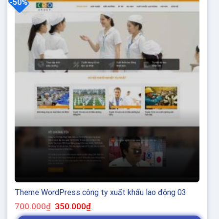
-50%
Theme WordPress công ty xuất khẩu lao động 03
Giá
Giá
700.000
₫
350.000
₫
gốc
hiện
là:
tại