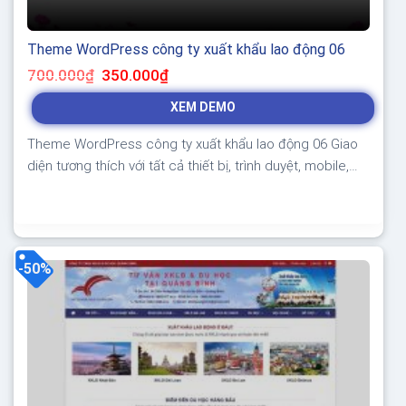
Theme WordPress công ty xuất khẩu lao động 06
Giá
Giá
700.000
₫
350.000
₫
gốc
hiện
là:
tại
XEM DEMO
700.000₫.
là:
350.000₫.
Theme WordPress công ty xuất khẩu lao động 06 Giao
diện tương thích với tất cả thiết bị, trình duyệt, mobile,
tablet, desktop… Được code trên nền tảng mã nguồn
mở WordPress dễ dàng sử dụng Thiết kế chuẩn SEO,
load nhanh nhẹ tối ưu với các công cụ tìm kiếm Theme
sạch hoàn toàn...
-50%