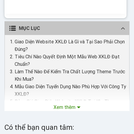
desktop… Được code trên nền tảng mã nguồn mở
WordPress dễ dàng sử dụng Thiết kế chuẩn SEO, load
nhanh nhẹ tối ưu với các công cụ tìm kiếm Theme sạch
hoàn toàn 100% không...
MỤC LỤC
Giao Diện Website XKLĐ Là Gì và Tại Sao Phải Chọn
Đúng?
Tiêu Chí Nào Quyết Định Một Mẫu Web XKLĐ Đạt
Chuẩn?
Làm Thế Nào Để Kiểm Tra Chất Lượng Theme Trước
Khi Mua?
Mẫu Giao Diện Tuyển Dụng Nào Phù Hợp Với Công Ty
XKLĐ?
Bảng Giá Giao Diện Website XKLĐ Tại KhoTheme
Xem thêm
Quy Trình Mua Theme XKLĐ Tại KhoTheme Như Thế
Nào?
Vì Sao Giao Diện Website Ảnh Hưởng Đến Thứ Hạng
Có thể bạn quan tâm:
Google?