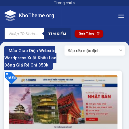
Skip
Trang chủ
»
to
KhoTheme.org
content
Tìm
kiếm
TÌM KIẾM
Quà Tặng
sản
phẩm
Mẫu Giao Diện Website
Wordpress Xuất Khẩu Lao
Động Giá Rẻ Chỉ 350k
-50%