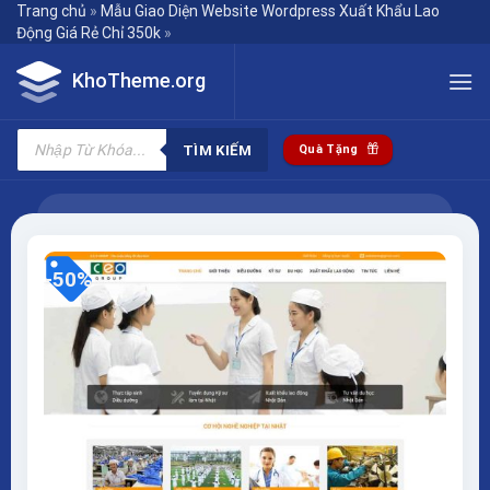
Skip
Trang chủ
»
Mẫu Giao Diện Website Wordpress Xuất Khẩu Lao
Động Giá Rẻ Chỉ 350k
»
to
content
KhoTheme.org
Tìm
kiếm
TÌM KIẾM
Quà Tặng
sản
phẩm
-50%