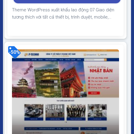
350.000₫.
Theme WordPress xuất khẩu lao động 07 Giao diện
tương thích với tất cả thiết bị, trình duyệt, mobile,
tablet, desktop… Được code trên nền tảng mã nguồn
mở WordPress dễ dàng sử dụng Thiết kế chuẩn SEO,
load nhanh nhẹ tối ưu với các công cụ tìm kiếm
Theme sạch hoàn toàn 100% không...
-50%