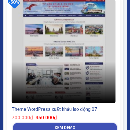
-50%
Theme WordPress xuất khẩu lao động 07
Giá
Giá
700.000
₫
350.000
₫
gốc
hiện
là:
tại
XEM DEMO
700.000₫.
là: