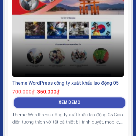
Theme WordPress công ty xuất khẩu lao động 05
Giá
Giá
700.000
₫
350.000
₫
gốc
hiện
là:
tại
XEM DEMO
700.000₫.
là:
350.000₫.
Theme WordPress công ty xuất khẩu lao động 05 Giao
diện tương thích với tất cả thiết bị, trình duyệt, mobile,
tablet, desktop… Được code trên nền tảng mã nguồn