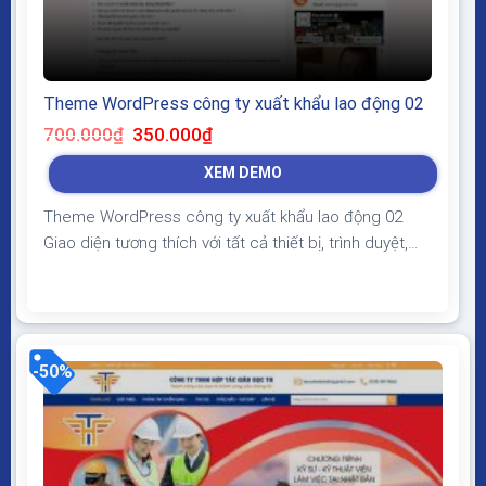
Theme WordPress công ty xuất khẩu lao động 02
Giá
Giá
700.000
₫
350.000
₫
gốc
hiện
là:
tại
XEM DEMO
700.000₫.
là:
350.000₫.
Theme WordPress công ty xuất khẩu lao động 02
Giao diện tương thích với tất cả thiết bị, trình duyệt,
mobile, tablet, desktop… Được code trên nền tảng
mã nguồn mở WordPress dễ dàng sử dụng Thiết kế
chuẩn SEO, load nhanh nhẹ tối ưu với các công cụ tìm
kiếm Theme sạch hoàn toàn...
-50%