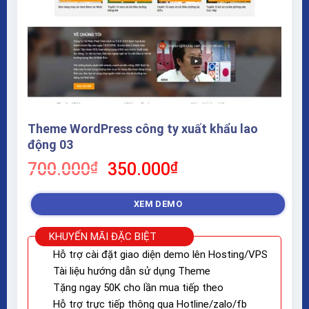
Theme WordPress công ty xuất khẩu lao
động 03
Giá
Giá
700.000
₫
350.000
₫
gốc
hiện
là:
tại
XEM DEMO
700.000₫.
là:
350.000₫.
KHUYẾN MÃI ĐẶC BIỆT
Hỗ trợ cài đặt giao diện demo lên Hosting/VPS
Tài liệu hướng dẫn sử dụng Theme
Tặng ngay 50K cho lần mua tiếp theo
Hỗ trợ trực tiếp thông qua Hotline/zalo/fb