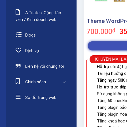
Affiliate / Cộng tác
viên / Kinh doanh web
Theme WordPr
Gi
700.000
₫
35
Blogs
gố
là:
70
Dịch vụ
KHUYẾN MÃI ĐẶ
Liên hệ với chúng tôi
Hỗ trợ cài đặt g
Tài liệu hướng 
Tặng ngay 50K c
Chính sách
Hỗ trợ trực tiếp
Sử dụng không g
Sơ đồ trang web
Tặng 60 checkli
Tặng plugin bả
Tăng plugin Yo
Tặng khoá học 