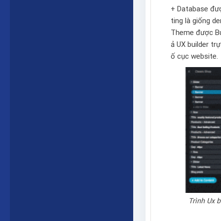
+ Database được
ting là giống 
Theme được Bu
ả
UX builder
trự
ố cục website.
Trình Ux b