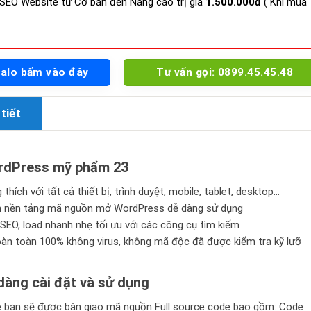
SEO Website từ Cơ bản đến Nâng cao trị giá
1.500.000đ
( Khi mua
Zalo bấm vào đây
Tư vấn gọi: 0899.45.45.48
tiết
dPress mỹ phẩm 23
thích với tất cả thiết bị, trình duyệt, mobile, tablet, desktop…
n nền tảng mã nguồn mở WordPress dễ dàng sử dụng
SEO, load nhanh nhẹ tối ưu với các công cụ tìm kiếm
n toàn 100% không virus, không mã độc đã được kiểm tra kỹ lưỡ
àng cài đặt và sử dụng
bạn sẽ được bàn giao mã nguồn Full source code bao gồm: Code