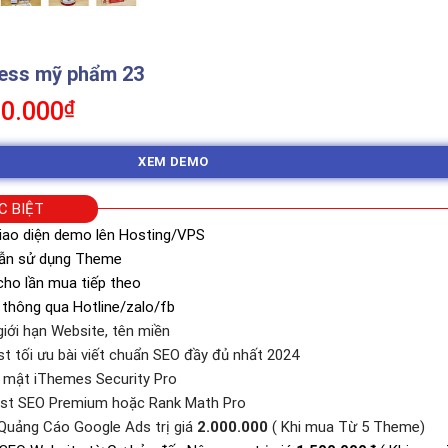
ess mỹ phẩm 23
á
Giá
0.000
₫
c
hiện
tại
XEM DEMO
0.000₫.
là:
350.000₫.
C BIỆT
iao diện demo lên Hosting/VPS
dẫn sử dụng Theme
ho lần mua tiếp theo
 thông qua Hotline/zalo/fb
iới hạn Website, tên miền
st tối ưu bài viết chuẩn SEO đầy đủ nhất 2024
o mật iThemes Security Pro
ast SEO Premium hoặc Rank Math Pro
Quảng Cáo Google Ads trị giá
2.000.000
( Khi mua Từ 5 Theme)