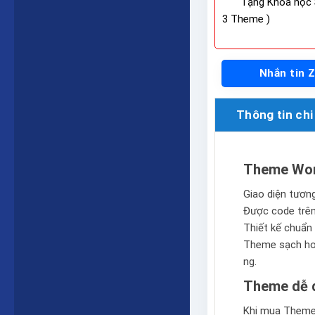
Tặng Khóa học 
3 Theme )
Nhắn tin 
Thông tin chi 
Theme Wor
Giao diện tương 
Được code trê
Thiết kế chuẩn 
Theme sạch hoà
ng.
Theme dễ d
Khi mua Theme 