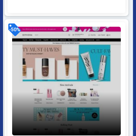
Giao diện tương thích với tất cả thiết bị, trình duyệt,
mobile, tablet, desktop… Được code trên nền tảng
mã nguồn mở WordPress dễ dàng sử dụng Thiết kế
chuẩn SEO, load nhanh nhẹ tối ưu với các công...
-50%