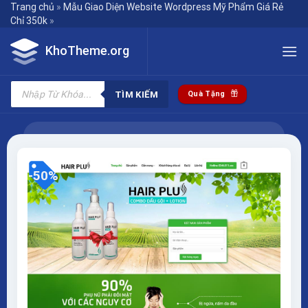
Skip
Trang chủ
»
Mẫu Giao Diện Website Wordpress Mỹ Phẩm Giá Rẻ
Chỉ 350k
»
to
content
KhoTheme.org
Tìm
kiếm
TÌM KIẾM
Quà Tặng
sản
phẩm
-50%