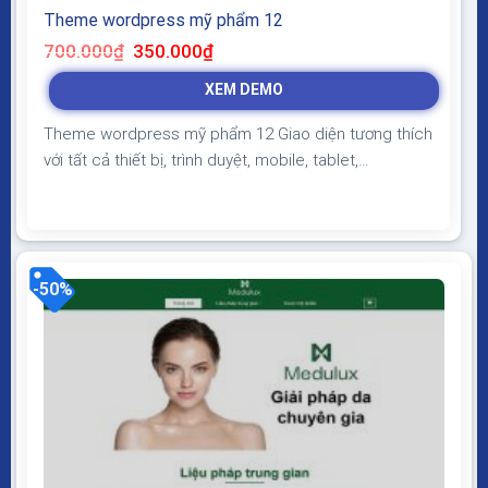
Theme wordpress mỹ phẩm 12
Giá
Giá
700.000
₫
350.000
₫
gốc
hiện
là:
tại
XEM DEMO
700.000₫.
là:
350.000₫.
Theme wordpress mỹ phẩm 12 Giao diện tương thích
với tất cả thiết bị, trình duyệt, mobile, tablet,
desktop… Được code trên nền tảng mã nguồn mở
WordPress dễ dàng sử dụng Thiết kế chuẩn SEO,
load nhanh nhẹ tối ưu với các công cụ tìm kiếm
Theme sạch hoàn toàn 100% không virus, không...
-50%