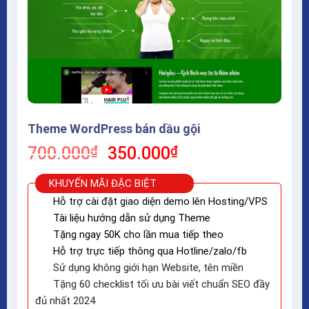
Theme WordPress bán dầu gội
Giá
Giá
700.000
₫
350.000
₫
gốc
hiện
là:
tại
KHUYẾN MÃI ĐẶC BIỆT
700.000₫.
là:
Hỗ trợ cài đặt giao diện demo lên Hosting/VPS
350.000₫.
Tài liệu hướng dẫn sử dụng Theme
Tặng ngay 50K cho lần mua tiếp theo
Hỗ trợ trực tiếp thông qua Hotline/zalo/fb
Sử dụng không giới hạn Website, tên miền
Tặng 60 checklist tối ưu bài viết chuẩn SEO đầy
đủ nhất 2024