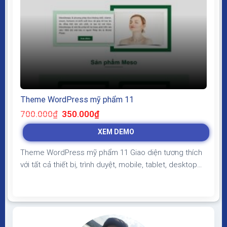
Theme WordPress mỹ phẩm 11
Giá
Giá
700.000
₫
350.000
₫
gốc
hiện
là:
tại
XEM DEMO
700.000₫.
là:
350.000₫.
Theme WordPress mỹ phẩm 11 Giao diện tương thích
với tất cả thiết bị, trình duyệt, mobile, tablet, desktop…
Được code trên nền tảng mã nguồn mở WordPress dễ
dàng sử dụng Thiết kế chuẩn SEO, load nhanh nhẹ tối
ưu với các công cụ tìm kiếm Theme sạch hoàn toàn
100% không virus, không...