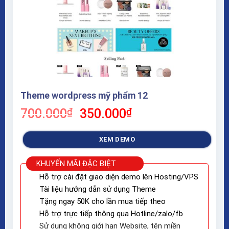
Theme wordpress mỹ phẩm 12
Giá
Giá
700.000
₫
350.000
₫
gốc
hiện
là:
tại
XEM DEMO
700.000₫.
là:
350.000₫.
KHUYẾN MÃI ĐẶC BIỆT
Hỗ trợ cài đặt giao diện demo lên Hosting/VPS
Tài liệu hướng dẫn sử dụng Theme
Tặng ngay 50K cho lần mua tiếp theo
Hỗ trợ trực tiếp thông qua Hotline/zalo/fb
Sử dụng không giới hạn Website, tên miền