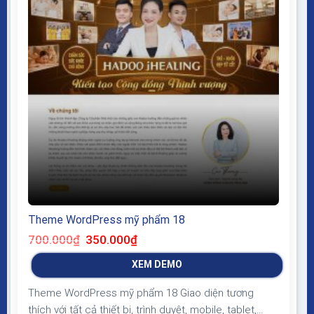
Theme WordPress mỹ phẩm 18
Giá
Giá
700.000
₫
350.000
₫
gốc
hiện
là:
tại
XEM DEMO
700.000₫.
là:
350.000₫.
Theme WordPress mỹ phẩm 18 Giao diện tương
thích với tất cả thiết bị, trình duyệt, mobile, tablet,