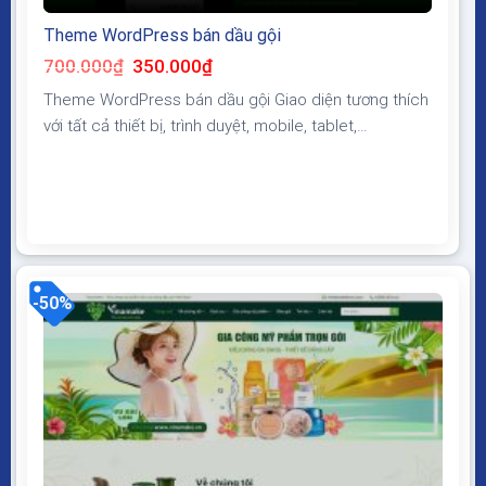
Theme WordPress bán dầu gội
Giá
Giá
700.000
₫
350.000
₫
gốc
hiện
là:
tại
Theme WordPress bán dầu gội Giao diện tương thích
700.000₫.
là:
350.000₫.
với tất cả thiết bị, trình duyệt, mobile, tablet,
desktop… Được code trên nền tảng mã nguồn mở
WordPress dễ dàng sử dụng Thiết kế chuẩn SEO,
load nhanh nhẹ tối ưu với các công cụ tìm kiếm
Theme sạch hoàn toàn 100% không virus, không...
-50%