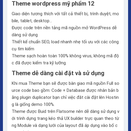
Theme wordpress mỹ phẩm 12
Giao diện tương thích với tất cả thiết bị, trình duyệt, mo
bile, tablet, desktop…
Được code trên nền tảng mã nguồn mở WordPress dễ
dàng sử dụng
Thiết kế chuẩn SEO, load nhanh nhẹ tối ưu với các công
cụ tìm kiếm
Theme sạch hoàn toàn 100% không virus, không mã độ
c đã được kiểm tra kỹ lưỡng.
Theme dễ dàng cài đặt và sử dụng
Khi mua Theme bạn sẽ được bàn giao mã nguồn Full so
urce code bao gồm: Code + Database được nhân bản b
ằng plugin duplicator bạn chỉ việc đăt cài đặt lên Hostin
g là giống demo 100%.
Theme được Buid trên
Flatsome
nên dễ dàng sử dụng v
ới trình dựng trang kéo thả
UX builder
trực quan theo từ
ng Module và dạng lưới của layout đã áp dụng vào bố c