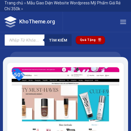
Skip
Trang chủ
»
Mẫu Giao Diện Website Wordpress Mỹ Phẩm Giá Rẻ
Chỉ 350k
»
to
content
KhoTheme.org
Tìm
kiếm
TÌM KIẾM
Quà Tặng
sản
phẩm
-50%