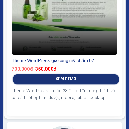
Theme WordPress gia công mỹ phẩm 02
Giá
Giá
700.000
₫
350.000
₫
gốc
hiện
là:
tại
XEM DEMO
700.000₫.
là:
350.000₫.
Theme WordPress tin tức 23 Giao diện tương thích với
tất cả thiết bị, trình duyệt, mobile, tablet, desktop…
Được code trên nền tảng mã nguồn mở WordPress dễ
dàng sử dụng Thiết kế chuẩn SEO, load nhanh nhẹ tối
ưu với các công cụ tìm kiếm Theme sạch hoàn toàn
100% không virus, không...