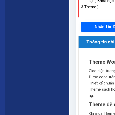
Tặng Khóa học 
3 Theme )
Nhắn tin 
Thông tin chi 
Theme Wor
Giao diện tương 
Được code trê
Thiết kế chuẩn 
Theme sạch hoà
ng.
Theme dễ d
Khi mua Theme 