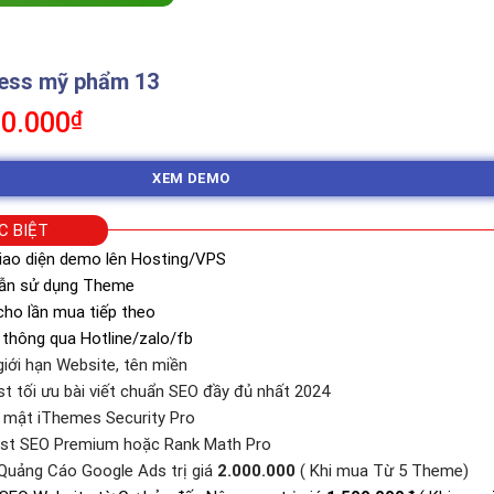
ess mỹ phẩm 13
á
Giá
0.000
₫
c
hiện
tại
XEM DEMO
0.000₫.
là:
350.000₫.
C BIỆT
iao diện demo lên Hosting/VPS
dẫn sử dụng Theme
ho lần mua tiếp theo
 thông qua Hotline/zalo/fb
iới hạn Website, tên miền
st tối ưu bài viết chuẩn SEO đầy đủ nhất 2024
o mật iThemes Security Pro
ast SEO Premium hoặc Rank Math Pro
Quảng Cáo Google Ads trị giá
2.000.000
( Khi mua Từ 5 Theme)