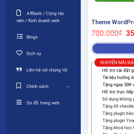
Affiliate / Cộng tác
viên / Kinh doanh web
Theme WordPr
Gi
700.000
₫
35
Blogs
gố
là:
70
Dịch vụ
KHUYẾN MÃI ĐẶ
Liên hệ với chúng tôi
Hỗ trợ cài đặt g
Tài liệu hướng 
Tặng ngay 50K c
Chính sách
Hỗ trợ trực tiếp
Sử dụng không g
Sơ đồ trang web
Tặng 60 checkli
Tặng plugin bả
Tăng plugin Yo
Tặng khoá học 