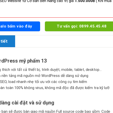
SEO Website từ Cơ bản đến Nâng cao trị giá
1.500.000đ
( Khi mua
Zalo bấm vào đây
Tư vấn gọi: 0899.45.45.48
tiết
dPress mỹ phẩm 13
thích với tất cả thiết bị, trình duyệt, mobile, tablet, desktop…
n nền tảng mã nguồn mở WordPress dễ dàng sử dụng
SEO, load nhanh nhẹ tối ưu với các công cụ tìm kiếm
n toàn 100% không virus, không mã độc đã được kiểm tra kỹ lưỡ
àng cài đặt và sử dụng
bạn sẽ được bàn giao mã nguồn Full source code bao gồm: Code