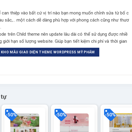
ể can thiệp vào bất cứ vị trí nào bạn mong muốn chỉnh sửa từ bố c
màu sắc,… một cách dễ dàng phù hợp với phong cách cũng như thươ
.
e trên Child theme nên update lâu dài có thể sử dụng được nhiề
 giới hạn số lượng website. Giúp bạn tiết kiệm chi phí và thời gian
KHO MẪU GIAO DIỆN THEME WORDPRESS MỸ PHẨM
 tự
-50%
-50%
-50%