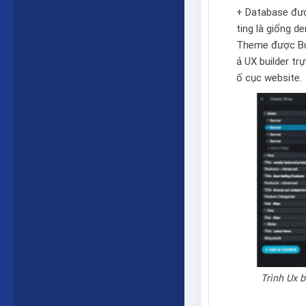
+ Database được
ting là giống 
Theme được Bu
ả
UX builder
trự
ố cục website.
Trình Ux b