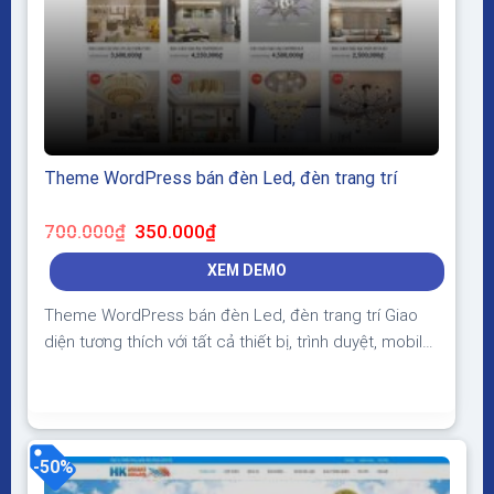
Theme WordPress bán đèn Led, đèn trang trí
Giá
Giá
700.000
₫
350.000
₫
gốc
hiện
là:
tại
XEM DEMO
700.000₫.
là:
350.000₫.
Theme WordPress bán đèn Led, đèn trang trí Giao
diện tương thích với tất cả thiết bị, trình duyệt, mobile,
tablet, desktop… Được code trên nền tảng mã nguồn
mở WordPress dễ dàng sử dụng Thiết kế chuẩn SEO,
load nhanh nhẹ tối ưu với các công cụ tìm kiếm
Theme sạch hoàn toàn 100%...
-50%