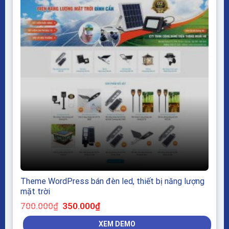
Theme WordPress bán đèn led, thiết bị năng lượng
mặt trời
Giá
Giá
700.000
₫
350.000
₫
gốc
hiện
là:
tại
XEM DEMO
700.000₫.
là: