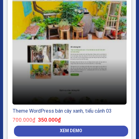
Theme WordPress bán cây xanh, tiểu cảnh 03
Giá
Giá
700.000
₫
350.000
₫
gốc
hiện
là:
tại
XEM DEMO
700.000₫.
là:
350.000₫.