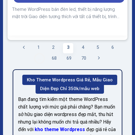
350.000₫.
Theme WordPress bán đèn led, thiết bị năng lượng
mặt trời Giao diện tương thích với tất cả thiết bị, trình
duyệt, mobile, tablet, desktop… Được code trên nền
tảng mã nguồn mở WordPress dễ dàng sử dụng Thiết
kế chuẩn SEO, load nhanh nhẹ tối ưu với các công cụ
tìm kiếm Theme sạch...
1
2
3
4
5
6
…
68
69
70
Kho Theme Wordpress Giá Rẻ, Mẫu Giao
Diện Đẹp Chỉ 350k/mẫu web
Bạn đang tìm kiếm một theme WordPress
chất lượng với mức giá phải chăng? Bạn muốn
sở hữu giao diện wordpress đẹp mắt, thu hút
nhưng lại không muốn chi trả quá nhiều? Hãy
đến với
kho theme Wordpress
đẹp giá rẻ của