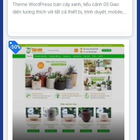
Theme WordPress bán cây xanh, tiểu cảnh 03 Giao
diện tương thích với tất cả thiết bị, trình duyệt, mobile,
tablet, desktop… Được code trên nền tảng mã nguồn
mở WordPress dễ dàng sử dụng Thiết kế chuẩn SEO,
load nhanh nhẹ tối ưu với các công cụ tìm kiếm Theme
sạch hoàn toàn 100%...
-50%