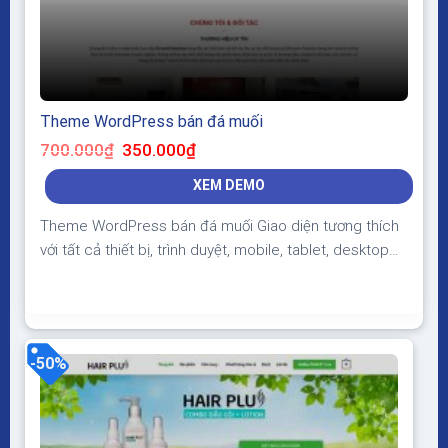
Theme WordPress bán đá muối
Giá
Giá
700.000
₫
350.000
₫
gốc
hiện
là:
tại
XEM DEMO
700.000₫.
là:
350.000₫.
Theme WordPress bán đá muối Giao diện tương thích
với tất cả thiết bị, trình duyệt, mobile, tablet, desktop…
Được code trên nền tảng mã nguồn mở WordPress dễ
dàng sử dụng Thiết kế chuẩn SEO, load nhanh nhẹ tối
ưu với các công cụ tìm kiếm Theme sạch hoàn toàn
100% không virus, không...
-50%