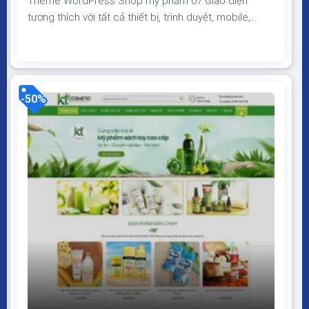
Theme WordPress Shop mỹ phẩm 07 Giao diện
tương thích với tất cả thiết bị, trình duyệt, mobile,
tablet, desktop… Được code trên nền tảng mã nguồn
mở WordPress dễ dàng sử dụng Thiết kế chuẩn SEO,
load nhanh nhẹ tối ưu với các công cụ tìm kiếm
Theme sạch hoàn toàn 100% không virus,...
-50%