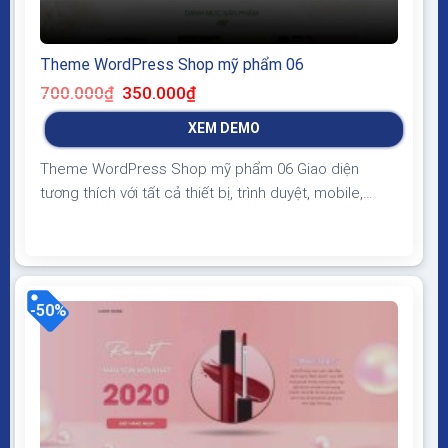
Theme WordPress Shop mỹ phẩm 06
Giá
Giá
700.000
₫
350.000
₫
gốc
hiện
là:
tại
XEM DEMO
700.000₫.
là:
350.000₫.
Theme WordPress Shop mỹ phẩm 06 Giao diện
tương thích với tất cả thiết bị, trình duyệt, mobile,
tablet, desktop… Được code trên nền tảng mã nguồn
mở WordPress dễ dàng sử dụng Thiết kế chuẩn SEO,
load nhanh nhẹ tối ưu với các công cụ tìm kiếm
Theme sạch hoàn toàn 100% không virus,...
-50%