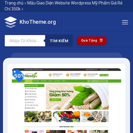
Skip
Trang chủ
»
Mẫu Giao Diện Website Wordpress Mỹ Phẩm Giá Rẻ
Chỉ 350k
»
to
content
KhoTheme.org
Tìm
kiếm
TÌM KIẾM
Quà Tặng
sản
phẩm
-50%