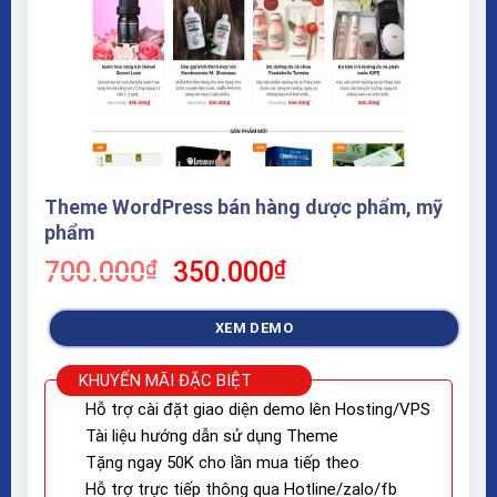
Theme WordPress bán hàng dược phẩm, mỹ
phẩm
Giá
Giá
700.000
₫
350.000
₫
gốc
hiện
là:
tại
XEM DEMO
700.000₫.
là:
350.000₫.
KHUYẾN MÃI ĐẶC BIỆT
Hỗ trợ cài đặt giao diện demo lên Hosting/VPS
Tài liệu hướng dẫn sử dụng Theme
Tặng ngay 50K cho lần mua tiếp theo
Hỗ trợ trực tiếp thông qua Hotline/zalo/fb