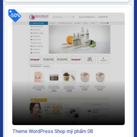
mã nguồn mở WordPress dễ dàng sử dụng Thiết kế
chuẩn SEO, load nhanh nhẹ tối ưu với các công...
-50%
Theme WordPress Shop mỹ phẩm 08