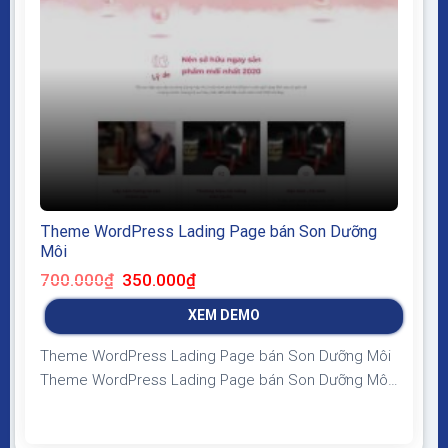
Theme WordPress Lading Page bán Son Dưỡng
Môi
Giá
Giá
700.000
₫
350.000
₫
gốc
hiện
là:
tại
XEM DEMO
700.000₫.
là:
350.000₫.
Theme WordPress Lading Page bán Son Dưỡng Môi
Theme WordPress Lading Page bán Son Dưỡng Môi
Giao diện tương thích với tất cả thiết bị, trình duyệt,
mobile, tablet, desktop… Được code trên nền tảng