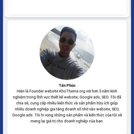
desktop… Được code trên nền tảng mã nguồn mở
WordPress dễ dàng sử dụng Thiết kế chuẩn SEO, load
nhanh nhẹ tối ưu với các công cụ tìm kiếm Theme
sạch hoàn toàn 100% không virus, không mã...
Tấn Phúc
Hiện là Founder website KhoTheme.org với hơn 5 năm kinh
nghiệm trong lĩnh vực thiết kế website, Google ads, SEO. Tôi đã
chia sẽ, cung cấp nhiều kiến thức và sản phẩm hữu ích giúp
nhiều doanh nghiệp gia tăng doanh số nhờ vào website, SEO,
Google ads. Tôi hi vọng những sản phẩm và kiến thức của tôi sẽ
mang lại giá trị cho doanh nghiệp của bạn.