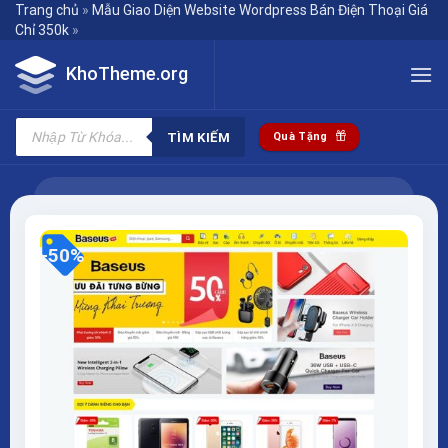
Skip
Trang chủ
»
Mẫu Giao Diện Website Wordpress Bán Điện Thoại Giá
Chỉ 350k
»
to
content
KhoTheme.org
Tìm
kiếm
TÌM KIẾM
Quà Tặng
sản
phẩm
-50%