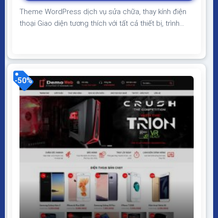
Theme WordPress dịch vụ sửa chữa, thay kính điện
thoại Giao diện tương thích với tất cả thiết bị, trình
duyệt, mobile, tablet, desktop… Được code trên nền
tảng mã nguồn mở WordPress dễ dàng sử dụng
Thiết kế chuẩn SEO, load nhanh nhẹ tối ưu với các
công cụ tìm kiếm Theme sạch hoàn...
-50%