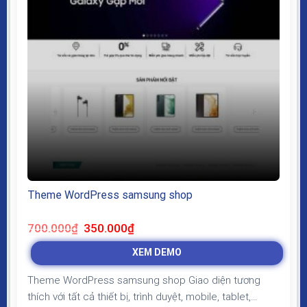
Theme WordPress samsung shop
Giá
Giá
700.000
₫
350.000
₫
gốc
hiện
là:
tại
XEM DEMO
700.000₫.
là:
350.000₫.
Theme WordPress samsung shop Giao diện tương
thích với tất cả thiết bị, trình duyệt, mobile, tablet,