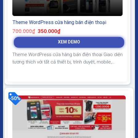
Theme WordPress cửa hàng bán điện thoại
Giá
Giá
700.000
₫
350.000
₫
gốc
hiện
là:
tại
XEM DEMO
700.000₫.
là:
350.000₫.
Theme WordPress cửa hàng bán điện thoại Giao diện
tương thích với tất cả thiết bị, trình duyệt, mobile,
tablet, desktop… Được code trên nền tảng mã nguồn
mở WordPress dễ dàng sử dụng Thiết kế chuẩn SEO,
load nhanh nhẹ tối ưu với các công cụ tìm kiếm
Theme sạch hoàn toàn 100% không...
-50%