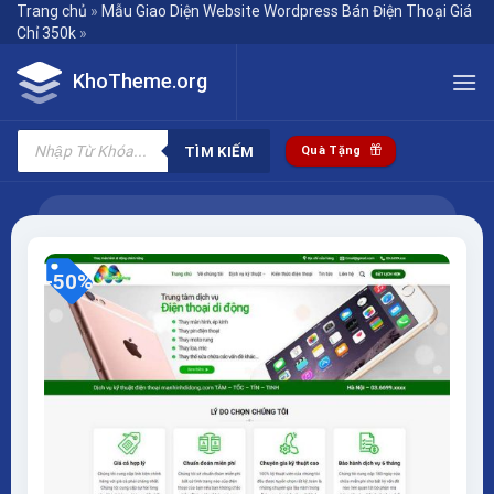
Skip
Trang chủ
»
Mẫu Giao Diện Website Wordpress Bán Điện Thoại Giá
Chỉ 350k
»
to
content
KhoTheme.org
Tìm
kiếm
TÌM KIẾM
Quà Tặng
sản
phẩm
-50%