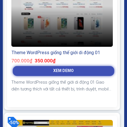
Theme WordPress giống thế giới di động 01
Giá
Giá
700.000
₫
350.000
₫
gốc
hiện
là:
tại
XEM DEMO
700.000₫.
là:
350.000₫.
Theme WordPress giống thế giới di động 01 Giao
diện tương thích với tất cả thiết bị, trình duyệt, mobile,
tablet, desktop… Được code trên nền tảng mã nguồn
mở WordPress dễ dàng sử dụng Thiết kế chuẩn SEO,
load nhanh nhẹ tối ưu với các công cụ tìm kiếm
Theme sạch hoàn toàn 100%...
-50%