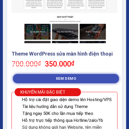
Theme WordPress sửa màn hình điện thoại
Giá
Giá
700.000
₫
350.000
₫
gốc
hiện
là:
tại
XEM DEMO
700.000₫.
là:
350.000₫.
KHUYẾN MÃI ĐẶC BIỆT
Hỗ trợ cài đặt giao diện demo lên Hosting/VPS
Tài liệu hướng dẫn sử dụng Theme
Tặng ngay 50K cho lần mua tiếp theo
Hỗ trợ trực tiếp thông qua Hotline/zalo/fb
Sử dụng không giới hạn Website, tên miền