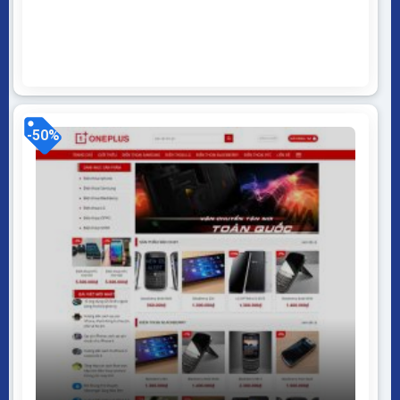
desktop… Được code trên nền tảng mã nguồn mở
WordPress dễ dàng sử dụng Thiết kế chuẩn SEO,
load nhanh nhẹ tối ưu với các công cụ tìm kiếm
Theme sạch hoàn toàn 100% không virus,...
-50%