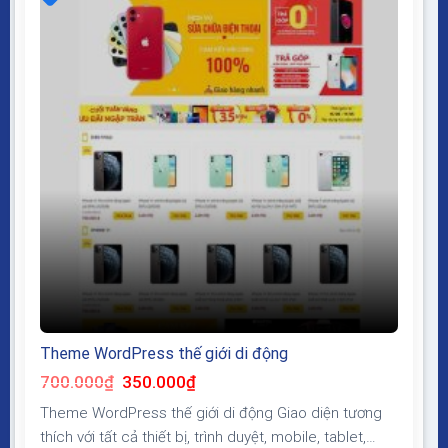
Theme WordPress thế giới di động
Giá
Giá
700.000
₫
350.000
₫
gốc
hiện
là:
tại
Theme WordPress thế giới di động Giao diện tương
700.000₫.
là:
350.000₫.
thích với tất cả thiết bị, trình duyệt, mobile, tablet,