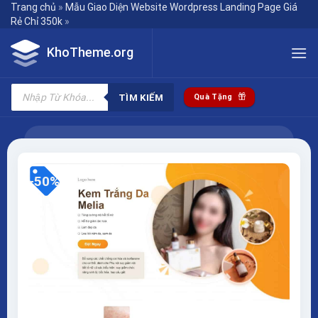
Skip
Trang chủ
»
Mẫu Giao Diện Website Wordpress Landing Page Giá
Rẻ Chỉ 350k
»
to
content
KhoTheme.org
Tìm
kiếm
TÌM KIẾM
Quà Tặng
sản
phẩm
-50%