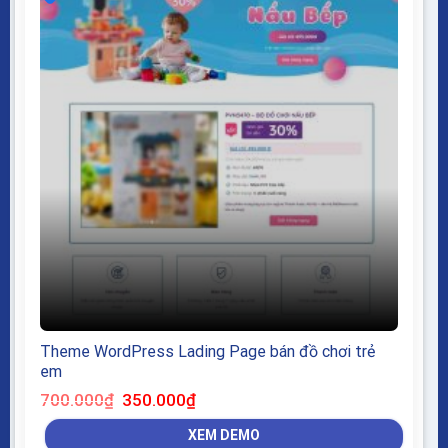
Theme WordPress Lading Page bán đồ chơi trẻ
em
Giá
Giá
700.000
₫
350.000
₫
gốc
hiện
là:
tại
XEM DEMO
700.000₫.
là: