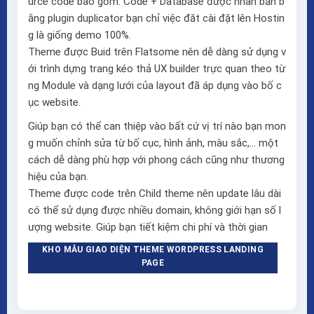
urce code bao gồm: Code + Database được nhân bản b
ằng plugin duplicator bạn chỉ việc đăt cài đặt lên Hostin
g là giống demo 100%.
Theme được Buid trên
Flatsome
nên dễ dàng sử dụng v
ới trình dựng trang kéo thả
UX builder
trực quan theo từ
ng Module và dạng lưới của layout đã áp dụng vào bố c
ục website.
Giúp bạn có thể can thiệp vào bất cứ vị trí nào bạn mon
g muốn chỉnh sửa từ bố cục, hình ảnh, màu sắc,… một
cách dễ dàng phù hợp với phong cách cũng như thương
hiệu của bạn.
Theme được code trên Child theme nên update lâu dài
có thể sử dụng được nhiều domain, không giới hạn số l
ượng website. Giúp bạn tiết kiệm chi phí và thời gian
KHO MẪU GIAO DIỆN THEME WORDPRESS LANDING
PAGE