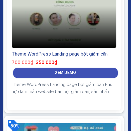
Theme WordPress Landing page bột giảm cân
Giá
Giá
700.000
₫
350.000
₫
gốc
hiện
là:
tại
XEM DEMO
700.000₫.
là:
350.000₫.
Theme WordPress Landing page bột giảm cân Phù
hợp làm mẫu website bán bột giảm cân, sản phẩm
làm đẹp, giao diện đẹp, hiện đại, bố cục phù hợp đầy
đủ thông tin về sản phẩm có form liên hệ để lấy
thông tin khách hàng giúp tăng tỷ lệ chuyển đổi, chốt
sale khi...
-50%