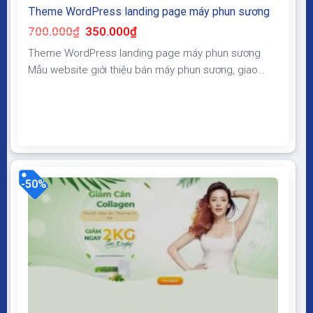
Theme WordPress landing page máy phun sương
Giá
Giá
700.000
₫
350.000
₫
gốc
hiện
là:
tại
Theme WordPress landing page máy phun sương
700.000₫.
là:
350.000₫.
Mẫu website giới thiệu bán máy phun sương, giao
điện đẹp, bố cục thể hiện được nhiều thông tin chi
tiết, tăng tỷ lệ chốt sale, chuyển đổi khi chạy quảng
cáo Theme WordPress landing page máy phun
sương Giao diện tương thích với tất cả thiết bị,...
-50%