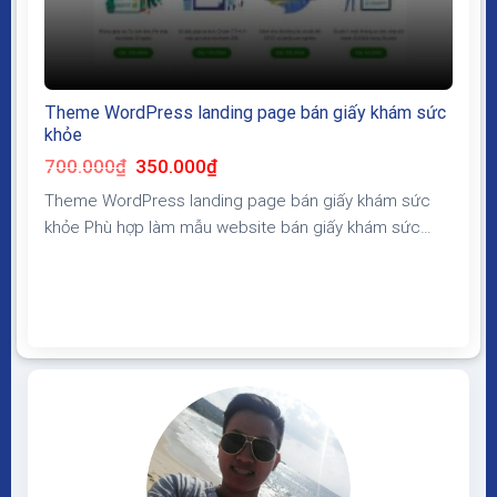
Theme WordPress landing page bán giấy khám sức
khỏe
Giá
Giá
700.000
₫
350.000
₫
gốc
hiện
là:
tại
Theme WordPress landing page bán giấy khám sức
700.000₫.
là:
350.000₫.
khỏe Phù hợp làm mẫu website bán giấy khám sức
khỏe giấy tờ liên quan, bố cục hài hòa hợp lý, đầy đủ
module thông tin về dịch vụ có form lấy thông tin
khách hàng giúp tăng tỷ lệ chuyển đổi, chốt sale khi
chạy quảng...