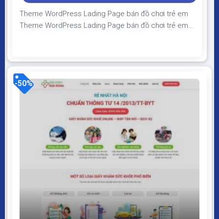
350.000₫.
Theme WordPress Lading Page bán đồ chơi trẻ em
Theme WordPress Lading Page bán đồ chơi trẻ em
Giao diện tương thích với tất cả thiết bị, trình duyệt,
mobile, tablet, desktop… Được code trên nền tảng
mã nguồn mở WordPress dễ dàng sử dụng Thiết kế
chuẩn SEO, load nhanh nhẹ tối ưu với...
-50%