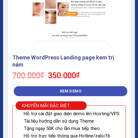
Theme WordPress Landing page kem trị
nám
Giá
Giá
700.000
₫
350.000
₫
gốc
hiện
là:
tại
XEM DEMO
700.000₫.
là:
350.000₫.
KHUYẾN MÃI ĐẶC BIỆT
Hỗ trợ cài đặt giao diện demo lên Hosting/VPS
Tài liệu hướng dẫn sử dụng Theme
Tặng ngay 50K cho lần mua tiếp theo
Hỗ trợ trực tiếp thông qua Hotline/zalo/fb