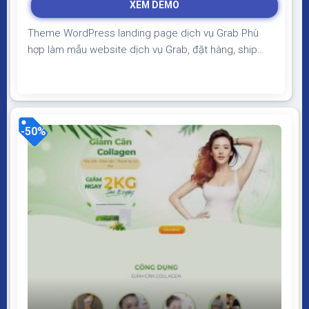
XEM DEMO
700.000₫.
là:
350.000₫.
Theme WordPress landing page dịch vụ Grab Phù
hợp làm mẫu website dịch vụ Grab, đặt hàng, ship
hàng, giao diện đẹp, load nhanh, bố cục phù hợp đầy
đủ thông tin, dịch vụ giúp tăng tỷ lệ chuyển đổi, chốt
sale khi chạy quảng cáo Theme WordPress landing
page dịch vụ Grab Giao diện...
-50%