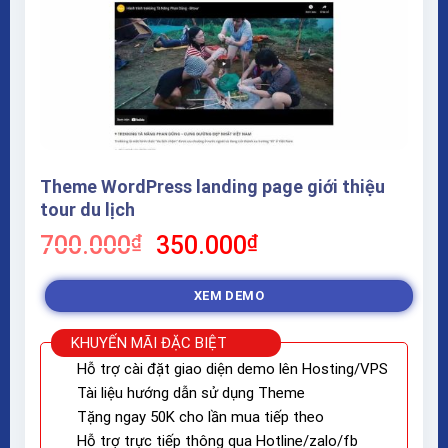
Theme WordPress landing page giới thiệu
tour du lịch
Giá
Giá
700.000
₫
350.000
₫
gốc
hiện
là:
tại
XEM DEMO
700.000₫.
là:
350.000₫.
KHUYẾN MÃI ĐẶC BIỆT
Hỗ trợ cài đặt giao diện demo lên Hosting/VPS
Tài liệu hướng dẫn sử dụng Theme
Tặng ngay 50K cho lần mua tiếp theo
Hỗ trợ trực tiếp thông qua Hotline/zalo/fb