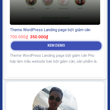
Theme WordPress Landing page bột giảm cân
Giá
Giá
700.000
₫
350.000
₫
gốc
hiện
là:
tại
XEM DEMO
700.000₫.
là:
350.000₫.
Theme WordPress Landing page bột giảm cân Phù
hợp làm mẫu website bán bột giảm cân, sản phẩm làm
đẹp, giao diện đẹp, hiện đại, bố cục phù hợp đầy đủ
thông tin về sản phẩm có form liên hệ để lấy thông tin
khách hàng giúp tăng tỷ lệ chuyển đổi, chốt sale khi...