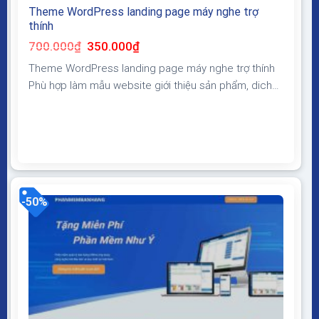
Theme WordPress landing page máy nghe trợ
thính
Giá
Giá
700.000
₫
350.000
₫
gốc
hiện
là:
tại
Theme WordPress landing page máy nghe trợ thính
700.000₫.
là:
350.000₫.
Phù hợp làm mẫu website giới thiệu sản phẩm, dich
vụ, thiết bị công nghệ có form liên hệ lấy thông tin
khách hàng giao diện đẹp, hiện đại, bắt mắt , giúp
tăng tỷ lệ chuyển đổi, chốt sale khi chạy quảng cáo
Giao diện tương...
-50%