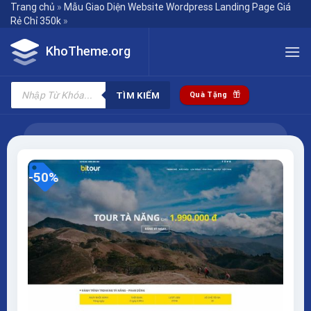
Skip
Trang chủ
»
Mẫu Giao Diện Website Wordpress Landing Page Giá
Rẻ Chỉ 350k
»
to
content
KhoTheme.org
Tìm
kiếm
TÌM KIẾM
Quà Tặng
sản
phẩm
-50%