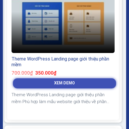
Theme WordPress Landing page giới thiệu phần
mềm
Giá
Giá
700.000
₫
350.000
₫
gốc
hiện
là:
tại
XEM DEMO
700.000₫.
là:
350.000₫.
Theme WordPress Landing page giới thiệu phần
mềm Phù hợp làm mẫu website giới thiệu về phần
mềm bán hàng, giao diện đẹp, hiện đại, bố cục đầy
đủ thông tin, tính năng sản phẩm có form lấy thông
tin khách hàng giúp tăng tỷ lệ chuyển đổi, chốt sale