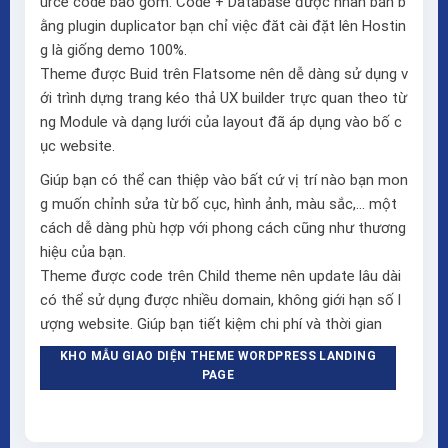
urce code bao gồm: Code + Database được nhân bản b
ằng plugin duplicator bạn chỉ việc đăt cài đặt lên Hostin
g là giống demo 100%.
Theme được Buid trên
Flatsome
nên dễ dàng sử dụng v
ới trình dựng trang kéo thả
UX builder
trực quan theo từ
ng Module và dạng lưới của layout đã áp dụng vào bố c
ục website.
Giúp bạn có thể can thiệp vào bất cứ vị trí nào bạn mon
g muốn chỉnh sửa từ bố cục, hình ảnh, màu sắc,… một
cách dễ dàng phù hợp với phong cách cũng như thương
hiệu của bạn.
Theme được code trên Child theme nên update lâu dài
có thể sử dụng được nhiều domain, không giới hạn số l
ượng website. Giúp bạn tiết kiệm chi phí và thời gian
KHO MẪU GIAO DIỆN THEME WORDPRESS LANDING
PAGE