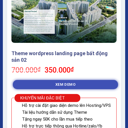
Theme wordpress landing page bất động
sản 02
Giá
Giá
700.000
₫
350.000
₫
gốc
hiện
là:
tại
XEM DEMO
700.000₫.
là:
350.000₫.
KHUYẾN MÃI ĐẶC BIỆT
Hỗ trợ cài đặt giao diện demo lên Hosting/VPS
Tài liệu hướng dẫn sử dụng Theme
Tặng ngay 50K cho lần mua tiếp theo
Hỗ trợ trực tiếp thông qua Hotline/zalo/fb