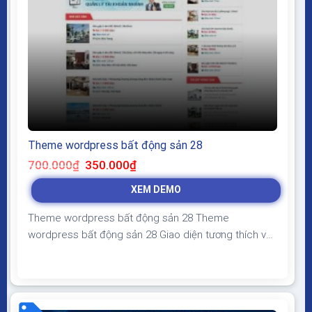
Theme wordpress bất động sản 28
Giá
Giá
700.000
₫
350.000
₫
gốc
hiện
là:
tại
XEM DEMO
700.000₫.
là:
350.000₫.
Theme wordpress bất động sản 28 Theme
wordpress bất động sản 28 Giao diện tương thích với
tất cả thiết bị, trình duyệt, mobile, tablet, desktop…
Được code trên nền tảng mã nguồn mở WordPress
dễ dàng sử dụng Thiết kế chuẩn SEO, load nhanh nhẹ
tối ưu với các công cụ tìm kiếm Theme...