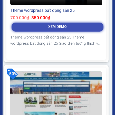
Theme wordpress bất động sản 25
Giá
Giá
700.000
₫
350.000
₫
gốc
hiện
là:
tại
XEM DEMO
700.000₫.
là:
350.000₫.
Theme wordpress bất động sản 25 Theme
wordpress bất động sản 25 Giao diện tương thích với
tất cả thiết bị, trình duyệt, mobile, tablet, desktop…
Được code trên nền tảng mã nguồn mở WordPress
dễ dàng sử dụng Thiết kế chuẩn SEO, load nhanh nhẹ
tối ưu với các công cụ tìm kiếm Theme...
-50%