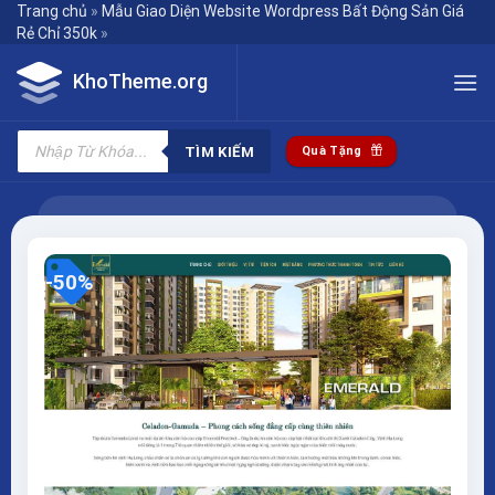
Skip
Trang chủ
»
Mẫu Giao Diện Website Wordpress Bất Động Sản Giá
Rẻ Chỉ 350k
»
to
content
KhoTheme.org
Tìm
kiếm
TÌM KIẾM
Quà Tặng
sản
phẩm
-50%