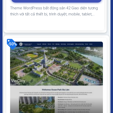
350.000₫.
Theme WordPress bất động sản 42 Giao diện tương
thích với tất cả thiết bị, trình duyệt, mobile, tablet,
desktop… Được code trên nền tảng mã nguồn mở
WordPress dễ dàng sử dụng Thiết kế chuẩn SEO,
load nhanh nhẹ tối ưu với các công cụ tìm kiếm
Theme sạch hoàn toàn 100% không virus,...
-50%