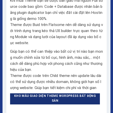
Khi mua Theme bạn sẽ được bàn giao mã nguồn Full so
urce code bao gồm: Code + Database được nhân bản b
ằng plugin duplicator bạn chỉ việc đăt cài đặt lên Hostin
g là giống demo 100%.
Theme được Buid trên
Flatsome
nên dễ dàng sử dụng v
ới trình dựng trang kéo thả
UX builder
trực quan theo từ
ng Module và dạng lưới của layout đã áp dụng vào bố c
ục website.
Giúp bạn có thể can thiệp vào bất cứ vị trí nào bạn mon
g muốn chỉnh sửa từ bố cục, hình ảnh, màu sắc,… một
cách dễ dàng phù hợp với phong cách cũng như thương
hiệu của bạn.
Theme được code trên Child theme nên update lâu dài
có thể sử dụng được nhiều domain, không giới hạn số l
ượng website. Giúp bạn tiết kiệm chi phí và thời gian
KHO MẪU GIAO DIỆN THEME WORDPRESS BẤT ĐỘNG
SẢN