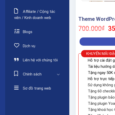
Affiliate / Cộng tác
viên / Kinh doanh web
Theme WordPre
Gi
700.000
₫
35
Blogs
gố
là:
70
Dịch vụ
KHUYẾN MÃI ĐẶ
Liên hệ với chúng tôi
Hỗ trợ cài đặt g
Tài liệu hướng 
Tặng ngay 50K c
Chính sách
Hỗ trợ trực tiếp
Sử dụng không g
Sơ đồ trang web
Tặng 60 checkli
Tặng plugin bả
Tăng plugin Yo
Tặng khoá học 