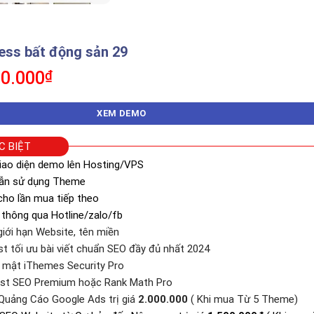
ss bất động sản 29
á
Giá
0.000
₫
c
hiện
tại
XEM DEMO
0.000₫.
là:
350.000₫.
C BIỆT
iao diện demo lên Hosting/VPS
dẫn sử dụng Theme
ho lần mua tiếp theo
 thông qua Hotline/zalo/fb
iới hạn Website, tên miền
st tối ưu bài viết chuẩn SEO đầy đủ nhất 2024
o mật iThemes Security Pro
ast SEO Premium hoặc Rank Math Pro
Quảng Cáo Google Ads trị giá
2.000.000
( Khi mua Từ 5 Theme)