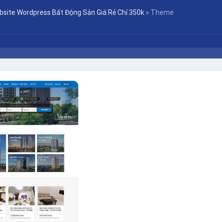
bsite Wordpress Bất Động Sản Giá Rẻ Chỉ 350k
»
Theme