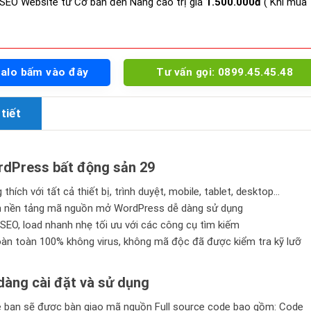
SEO Website từ Cơ bản đến Nâng cao trị giá
1.500.000đ
( Khi mua
Zalo bấm vào đây
Tư vấn gọi: 0899.45.45.48
tiết
dPress bất động sản 29
thích với tất cả thiết bị, trình duyệt, mobile, tablet, desktop…
n nền tảng mã nguồn mở WordPress dễ dàng sử dụng
SEO, load nhanh nhẹ tối ưu với các công cụ tìm kiếm
n toàn 100% không virus, không mã độc đã được kiểm tra kỹ lưỡ
àng cài đặt và sử dụng
bạn sẽ được bàn giao mã nguồn Full source code bao gồm: Code