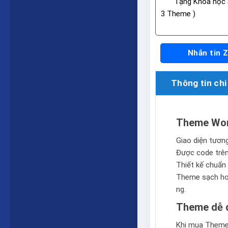
Tặng Khóa học 
3 Theme )
Nhắn tin 
Thông tin chi 
Theme Wor
Giao diện tương 
Được code trê
Thiết kế chuẩn 
Theme sạch hoà
ng.
Theme dễ d
Khi mua Theme 