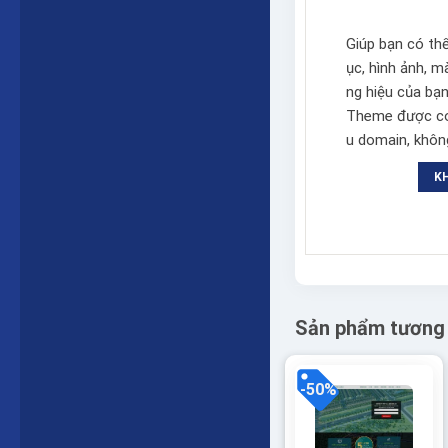
Giúp bạn có th
ục, hình ảnh, 
ng hiệu của bạn
Theme được cod
u domain, không
K
Sản phẩm tương
-50%