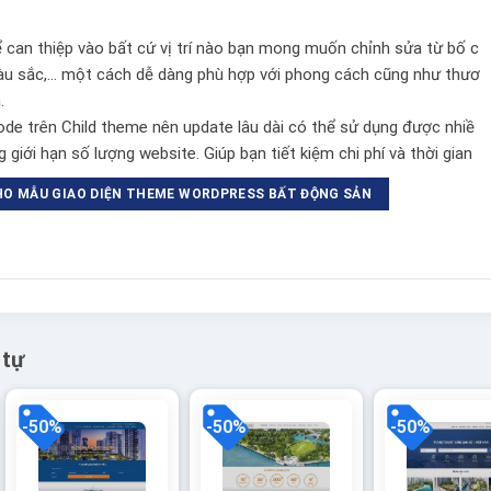
ể can thiệp vào bất cứ vị trí nào bạn mong muốn chỉnh sửa từ bố c
màu sắc,… một cách dễ dàng phù hợp với phong cách cũng như thươ
.
e trên Child theme nên update lâu dài có thể sử dụng được nhiề
 giới hạn số lượng website. Giúp bạn tiết kiệm chi phí và thời gian
HO MẪU GIAO DIỆN THEME WORDPRESS BẤT ĐỘNG SẢN
 tự
-50%
-50%
-50%