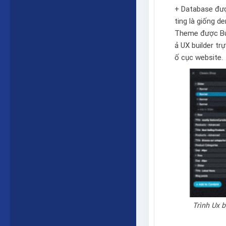
+ Database được
ting là giống 
Theme được Bu
ả
UX builder
trự
ố cục website.
Trình Ux b