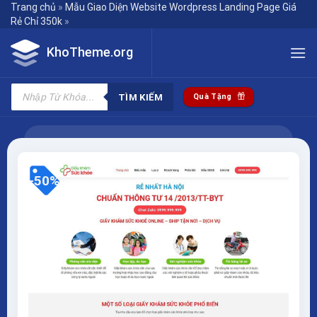
Skip
Trang chủ
»
Mẫu Giao Diện Website Wordpress Landing Page Giá
Rẻ Chỉ 350k
»
to
content
KhoTheme.org
Tìm
kiếm
TÌM KIẾM
Quà Tặng
sản
phẩm
-50%