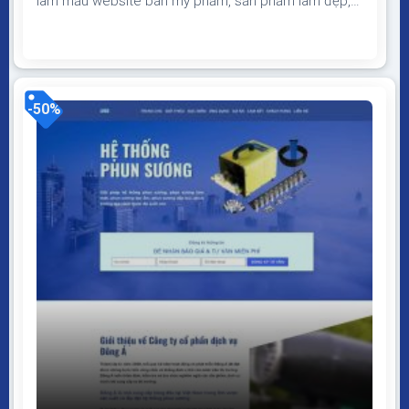
làm mẫu website bán mỹ phẩm, sản phẩm làm đẹp,
giao diện đẹp, hiện đại, màu sắc hài hòa có form lấy
thông tin khách hàng giúp tăng tỷ lệ chuyển đổi, chốt
sale khi chạy quảng cáo Theme WordPress Landing
page xịt makeup Giao diện tương...
-50%