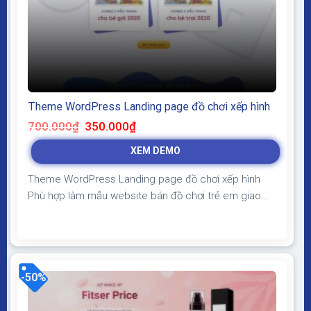
Theme WordPress Landing page đồ chơi xếp hình
Giá
Giá
700.000
₫
350.000
₫
gốc
hiện
là:
tại
XEM DEMO
700.000₫.
là:
350.000₫.
Theme WordPress Landing page đồ chơi xếp hình
Phù hợp làm mẫu website bán đồ chơi trẻ em giao
diện trẻ trung, hiện đại có form lấy thông tin khách
hàng giúp tăng tỷ lệ chuyển đổi, chốt sale khi chạy
quảng cáo Theme WordPress Landing page đồ chơi
xếp hình Giao diện tương thích...
-50%