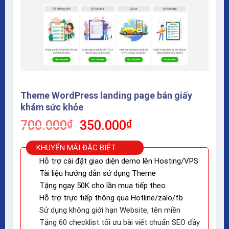
Theme WordPress landing page bán giấy
khám sức khỏe
Giá
Giá
700.000
₫
350.000
₫
gốc
hiện
là:
tại
KHUYẾN MÃI ĐẶC BIỆT
700.000₫.
là:
Hỗ trợ cài đặt giao diện demo lên Hosting/VPS
350.000₫.
Tài liệu hướng dẫn sử dụng Theme
Tặng ngay 50K cho lần mua tiếp theo
Hỗ trợ trực tiếp thông qua Hotline/zalo/fb
Sử dụng không giới hạn Website, tên miền
Tặng 60 checklist tối ưu bài viết chuẩn SEO đầy