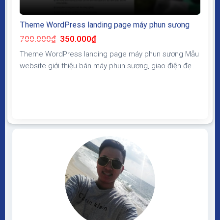
Theme WordPress landing page máy phun sương
Giá
Giá
700.000
₫
350.000
₫
gốc
hiện
là:
tại
Theme WordPress landing page máy phun sương Mẫu
700.000₫.
là:
350.000₫.
website giới thiệu bán máy phun sương, giao điện đẹp,
bố cục thể hiện được nhiều thông tin chi tiết, tăng tỷ lệ
chốt sale, chuyển đổi khi chạy quảng cáo Theme
WordPress landing page máy phun sương Giao diện
tương thích với tất cả thiết bị,...