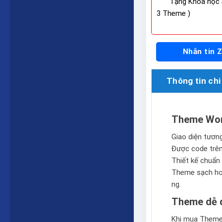
Tặng Khóa học 
3 Theme )
Nhắn tin 
Thông tin chi 
Theme Wor
Giao diện tương 
Được code trê
Thiết kế chuẩn 
Theme sạch hoà
ng.
Theme dễ d
Khi mua Theme 