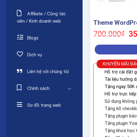
Affiliate / Cộng tác
viên / Kinh doanh web
Theme WordPre
Gi
700.000
₫
35
Blogs
gố
là:
70
Dịch vụ
KHUYẾN MÃI ĐẶ
Liên hệ với chúng tôi
Hỗ trợ cài đặt g
Tài liệu hướng 
Tặng ngay 50K c
Chính sách
Hỗ trợ trực tiếp
Sử dụng không g
Sơ đồ trang web
Tặng 60 checkli
Tặng plugin bả
Tăng plugin Yo
Tặng khoá học 