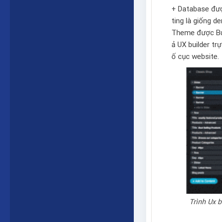
+ Database được
ting là giống 
Theme được Bu
ả
UX builder
trự
ố cục website.
Trình Ux b