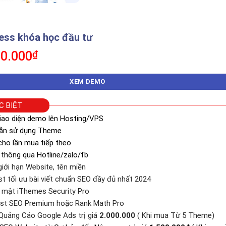
ss khóa học đầu tư
á
Giá
0.000
₫
c
hiện
tại
XEM DEMO
0.000₫.
là:
350.000₫.
C BIỆT
iao diện demo lên Hosting/VPS
dẫn sử dụng Theme
ho lần mua tiếp theo
 thông qua Hotline/zalo/fb
iới hạn Website, tên miền
st tối ưu bài viết chuẩn SEO đầy đủ nhất 2024
o mật iThemes Security Pro
ast SEO Premium hoặc Rank Math Pro
Quảng Cáo Google Ads trị giá
2.000.000
( Khi mua Từ 5 Theme)