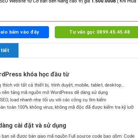
SEO Website từ Cơ bản đến Nâng cao trị giá
1.500.000đ
( Khi mua
Zalo bấm vào đây
Tư vấn gọi: 0899.45.45.48
tiết
dPress khóa học đầu từ
thích với tất cả thiết bị, trình duyệt, mobile, tablet, desktop…
n nền tảng mã nguồn mở WordPress dễ dàng sử dụng
SEO, load nhanh nhẹ tối ưu với các công cụ tìm kiếm
n toàn 100% không virus, không mã độc đã được kiểm tra kỹ lưỡ
àng cài đặt và sử dụng
bạn sẽ được bàn giao mã nguồn Full source code bao gồm: Code