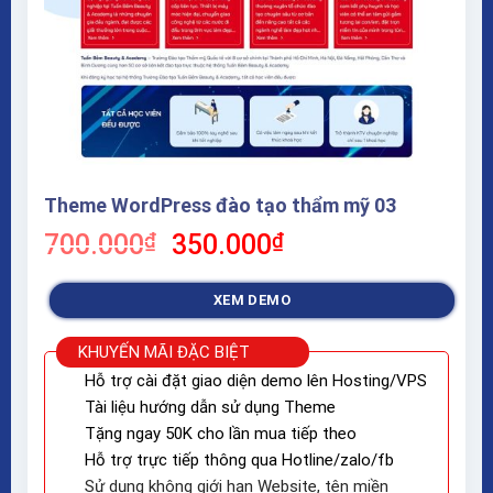
Theme WordPress đào tạo thẩm mỹ 03
Giá
Giá
700.000
₫
350.000
₫
gốc
hiện
là:
tại
XEM DEMO
700.000₫.
là:
350.000₫.
KHUYẾN MÃI ĐẶC BIỆT
Hỗ trợ cài đặt giao diện demo lên Hosting/VPS
Tài liệu hướng dẫn sử dụng Theme
Tặng ngay 50K cho lần mua tiếp theo
Hỗ trợ trực tiếp thông qua Hotline/zalo/fb
Sử dụng không giới hạn Website, tên miền