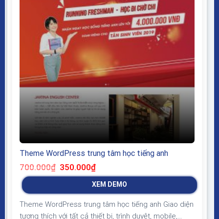
Theme WordPress trung tâm học tiếng anh
Giá
Giá
700.000
₫
350.000
₫
gốc
hiện
là:
tại
XEM DEMO
700.000₫.
là:
350.000₫.
Theme WordPress trung tâm học tiếng anh Giao diện
tương thích với tất cả thiết bị, trình duyệt, mobile,