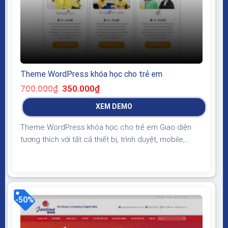
Theme WordPress khóa học cho trẻ em
Giá
Giá
700.000
₫
350.000
₫
gốc
hiện
là:
tại
XEM DEMO
700.000₫.
là:
350.000₫.
Theme WordPress khóa học cho trẻ em Giao diện
tương thích với tất cả thiết bị, trình duyệt, mobile,
tablet, desktop… Được code trên nền tảng mã nguồn
mở WordPress dễ dàng sử dụng Thiết kế chuẩn SEO,
load nhanh nhẹ tối ưu với các công cụ tìm kiếm
Theme sạch hoàn toàn 100% không...
-50%