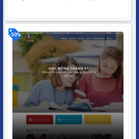
tablet, desktop… Được code trên nền tảng mã nguồn
mở WordPress dễ dàng sử dụng Thiết kế chuẩn SEO,
load nhanh nhẹ tối ưu với các công cụ tìm kiếm
Theme sạch hoàn toàn 100% không...
-50%