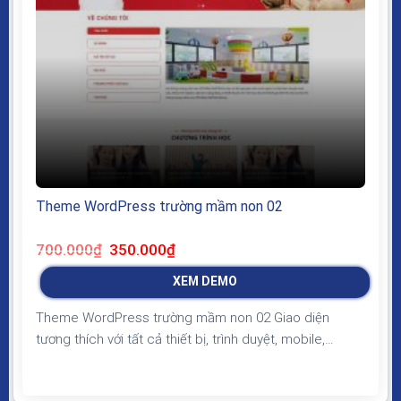
Theme WordPress trường mầm non 02
Giá
Giá
700.000
₫
350.000
₫
gốc
hiện
là:
tại
XEM DEMO
700.000₫.
là:
350.000₫.
Theme WordPress trường mầm non 02 Giao diện
tương thích với tất cả thiết bị, trình duyệt, mobile,
tablet, desktop… Được code trên nền tảng mã nguồn
mở WordPress dễ dàng sử dụng Thiết kế chuẩn SEO,