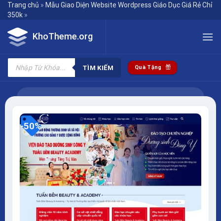
Skip
Trang chủ
»
Mẫu Giao Diện Website Wordpress Giáo Dục Giá Rẻ Chỉ
350k
»
to
content
KhoTheme.org
Tìm
kiếm
TÌM KIẾM
Quà Tặng
sản
phẩm
-50%