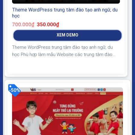
Theme WordPress trung tâm đào tạo anh ngữ, du
học
Giá
Giá
700.000
₫
350.000
₫
gốc
hiện
là:
tại
XEM DEMO
700.000₫.
là:
350.000₫.
Theme WordPress trung tâm đào tạo anh ngữ, du
học Phù hợp làm mẫu Website các trung tâm đào
tạo anh ngữ, toeic, du học nước ngoài, giao diện đơn
giản, bố cục phù hợp, load nhanh Theme WordPress
trung tâm đào tạo anh ngữ, du học Giao diện tương
thích với tất cả thiết...
-50%