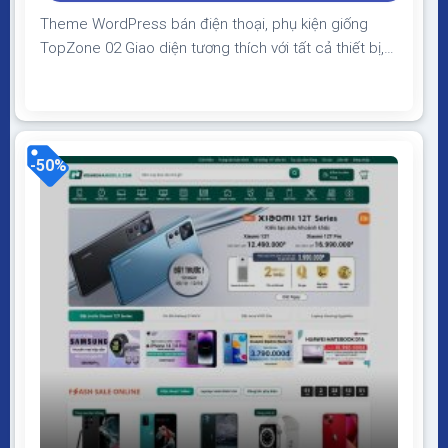
Theme WordPress bán điện thoại, phụ kiện giống
TopZone 02 Giao diện tương thích với tất cả thiết bị,
trình duyệt, mobile, tablet, desktop… Được code trên
nền tảng mã nguồn mở WordPress dễ dàng sử dụng
Thiết kế chuẩn SEO, load nhanh nhẹ tối ưu với các
công cụ tìm kiếm Theme sạch hoàn...
-50%