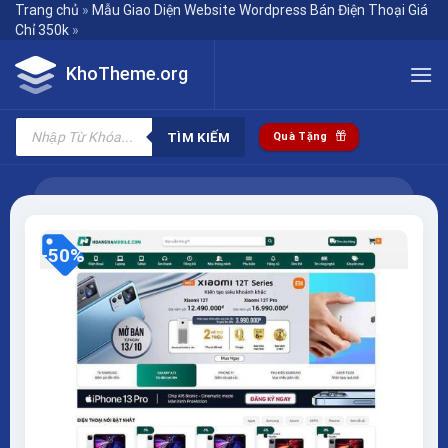
Skip
Trang chủ
»
Mẫu Giao Diện Website Wordpress Bán Điện Thoại Giá
Chỉ 350k
»
to
content
KhoTheme.org
Tìm
kiếm
TÌM KIẾM
Quà Tặng
sản
phẩm
-50%