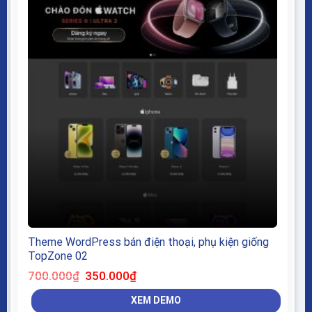
Theme WordPress bán điện thoại, phụ kiện giống
TopZone 02
Giá
Giá
700.000
₫
350.000
₫
gốc
hiện
là:
tại
XEM DEMO
700.000₫.
là:
350.000₫.