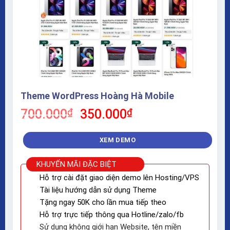
Theme WordPress Hoàng Hà Mobile
Giá
Giá
700.000
₫
350.000
₫
gốc
hiện
là:
tại
XEM DEMO
700.000₫.
là:
350.000₫.
KHUYẾN MÃI ĐẶC BIỆT
Hỗ trợ cài đặt giao diện demo lên Hosting/VPS
Tài liệu hướng dẫn sử dụng Theme
Tặng ngay 50K cho lần mua tiếp theo
Hỗ trợ trực tiếp thông qua Hotline/zalo/fb
Sử dụng không giới hạn Website, tên miền