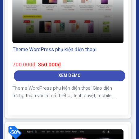
Theme WordPress phụ kiện điện thoại
Giá
Giá
700.000
₫
350.000
₫
gốc
hiện
là:
tại
XEM DEMO
700.000₫.
là:
350.000₫.
Theme WordPress phụ kiện điện thoại Giao diện
tương thích với tất cả thiết bị, trình duyệt, mobile,
tablet, desktop… Được code trên nền tảng mã nguồn
mở WordPress dễ dàng sử dụng Thiết kế chuẩn SEO,
load nhanh nhẹ tối ưu với các công cụ tìm kiếm
Theme sạch hoàn toàn 100% không virus,...
-50%