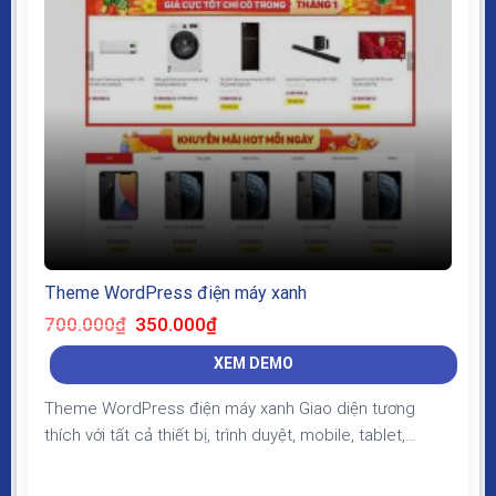
Theme WordPress điện máy xanh
Giá
Giá
700.000
₫
350.000
₫
gốc
hiện
là:
tại
XEM DEMO
700.000₫.
là:
350.000₫.
Theme WordPress điện máy xanh Giao diện tương
thích với tất cả thiết bị, trình duyệt, mobile, tablet,
desktop… Được code trên nền tảng mã nguồn mở
WordPress dễ dàng sử dụng Thiết kế chuẩn SEO, load