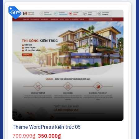
-50%
Theme WordPress kiến trúc 05
Giá
Giá
700.000
₫
350.000
₫