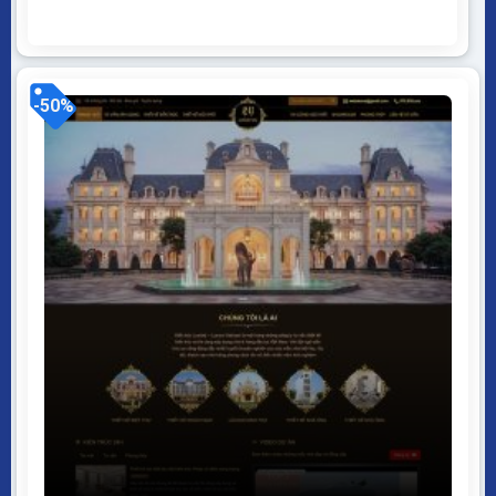
với tất cả thiết bị, trình duyệt, mobile, tablet,
desktop… Được code trên nền tảng mã nguồn mở
WordPress dễ dàng sử dụng Thiết kế chuẩn SEO,
load nhanh nhẹ tối ưu với các công cụ tìm...
-50%