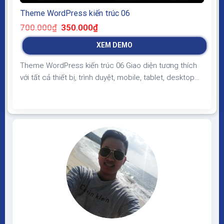
Theme WordPress kiến trúc 06
Giá
Giá
700.000
₫
350.000
₫
gốc
hiện
là:
tại
XEM DEMO
700.000₫.
là:
350.000₫.
Theme WordPress kiến trúc 06 Giao diện tương thích
với tất cả thiết bị, trình duyệt, mobile, tablet, desktop…
Được code trên nền tảng mã nguồn mở WordPress dễ
dàng sử dụng Thiết kế chuẩn SEO, load nhanh nhẹ tối
ưu với các công cụ tìm kiếm Theme sạch hoàn toàn
100% không virus, không...