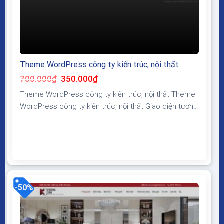
Theme WordPress công ty kiến trúc, nội thất
Giá
Giá
700.000
₫
350.000
₫
gốc
hiện
là:
tại
Theme WordPress công ty kiến trúc, nội thất Theme
700.000₫.
là:
350.000₫.
WordPress công ty kiến trúc, nội thất Giao diện tương
thích với tất cả thiết bị, trình duyệt, mobile, tablet,
desktop… Được code trên nền tảng mã nguồn mở
WordPress dễ dàng sử dụng Thiết kế chuẩn SEO,
load nhanh nhẹ tối ưu với các công...
-50%