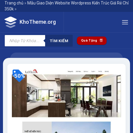
Skip
Trang chủ
»
Mẫu Giao Diện Website Wordpress Kiến Trúc Giá Rẻ Chỉ
350k
»
to
content
KhoTheme.org
Tìm
kiếm
TÌM KIẾM
Quà Tặng
sản
phẩm
-50%