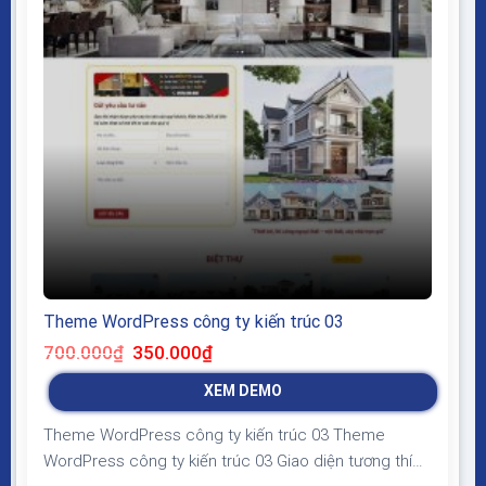
Theme WordPress công ty kiến trúc 03
Giá
Giá
700.000
₫
350.000
₫
gốc
hiện
là:
tại
XEM DEMO
700.000₫.
là:
350.000₫.
Theme WordPress công ty kiến trúc 03 Theme
WordPress công ty kiến trúc 03 Giao diện tương thích