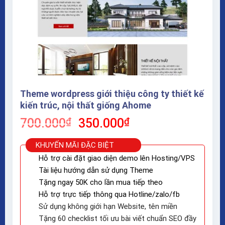
Theme wordpress giới thiệu công ty thiết kế
kiến trúc, nội thất giống Ahome
Giá
Giá
700.000
₫
350.000
₫
gốc
hiện
là:
tại
KHUYẾN MÃI ĐẶC BIỆT
700.000₫.
là:
Hỗ trợ cài đặt giao diện demo lên Hosting/VPS
350.000₫.
Tài liệu hướng dẫn sử dụng Theme
Tặng ngay 50K cho lần mua tiếp theo
Hỗ trợ trực tiếp thông qua Hotline/zalo/fb
Sử dụng không giới hạn Website, tên miền
Tặng 60 checklist tối ưu bài viết chuẩn SEO đầy