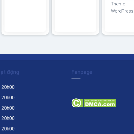
Theme
giới thiệu công
công ty kiến
WordPress
ty thiết kế kiến
trúc, nội thất
kiến trúc 0
trúc, nội thất
Theme
Giao diện
giống Ahome
WordPress
tương thích
Theme
công ty kiến
tất cả thiết 
WordPress về
trúc, nội thất
trình duyệt,
kiến trúc nội
Giao diện
mobile, tabl
thất, phù hợp
tương thích với
desktop…
làm Webiste
tất cả thiết bị,
Được code
giới thiệu công
trình duyệt,
oạt động
Fanpage
trên nền tả
ty thiết kế, thi
mobile, tablet,
mã nguồn 
công kiến trúc
desktop…
– 20h00
WordPress
nội thất, giao
Được code
dàng sử d
– 20h00
diện đẹp, hiện
trên nền tảng
Thiết kế ch
đại Theme
mã nguồn mở
– 20h00
SEO, load
wordpress
WordPress dễ
– 20h00
nhanh nhẹ t
giới thiệu công
dàng sử dụng
ưu với các
ty thiết kế kiến
Thiết kế chuẩn
– 20h00
công cụ tì