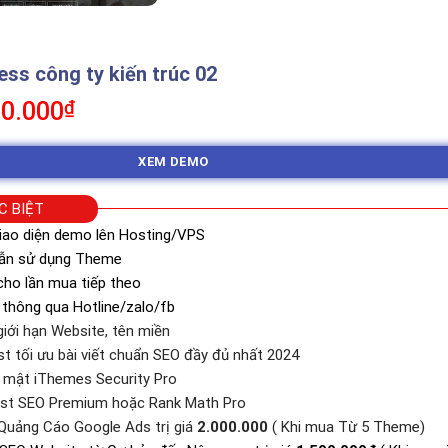
s công ty kiến trúc 02
á
Giá
0.000
₫
c
hiện
tại
XEM DEMO
0.000₫.
là:
350.000₫.
C BIỆT
iao diện demo lên Hosting/VPS
dẫn sử dụng Theme
ho lần mua tiếp theo
 thông qua Hotline/zalo/fb
iới hạn Website, tên miền
st tối ưu bài viết chuẩn SEO đầy đủ nhất 2024
o mật iThemes Security Pro
ast SEO Premium hoặc Rank Math Pro
Quảng Cáo Google Ads trị giá
2.000.000
( Khi mua Từ 5 Theme)