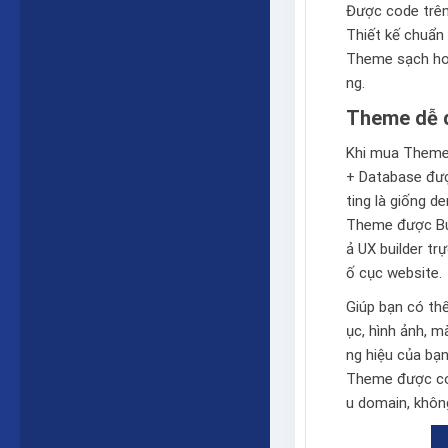
Được code trê
Thiết kế chuẩn 
Theme sạch hoà
ng.
Theme dễ d
Khi mua Theme 
+ Database được
ting là giống 
Theme được Bu
ả
UX builder
trự
ố cục website.
Giúp bạn có th
ục, hình ảnh, 
ng hiệu của bạn
Theme được cod
u domain, không