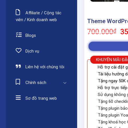
Affiliate / Cộng tác
viên / Kinh doanh web
Theme WordPres
Gi
700.000
₫
35
Blogs
gố
là:
70
Dịch vụ
KHUYẾN MÃI ĐẶ
Liên hệ với chúng tôi
Hỗ trợ cài đặt g
Tài liệu hướng 
Tặng ngay 50K c
Chính sách
Hỗ trợ trực tiếp
Sử dụng không g
Sơ đồ trang web
Tặng 60 checkli
Tặng plugin bả
Tăng plugin Yo
Tặng khoá học 