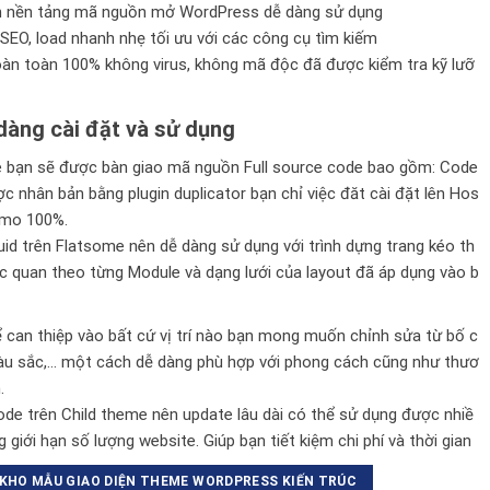
n nền tảng mã nguồn mở WordPress dễ dàng sử dụng
SEO, load nhanh nhẹ tối ưu với các công cụ tìm kiếm
n toàn 100% không virus, không mã độc đã được kiểm tra kỹ lưỡ
àng cài đặt và sử dụng
bạn sẽ được bàn giao mã nguồn Full source code bao gồm: Code
 nhân bản bằng plugin duplicator bạn chỉ việc đăt cài đặt lên Hos
demo 100%.
id trên
Flatsome
nên dễ dàng sử dụng với trình dựng trang kéo th
c quan theo từng Module và dạng lưới của layout đã áp dụng vào b
ể can thiệp vào bất cứ vị trí nào bạn mong muốn chỉnh sửa từ bố c
màu sắc,… một cách dễ dàng phù hợp với phong cách cũng như thươ
.
e trên Child theme nên update lâu dài có thể sử dụng được nhiề
 giới hạn số lượng website. Giúp bạn tiết kiệm chi phí và thời gian
KHO MẪU GIAO DIỆN THEME WORDPRESS KIẾN TRÚC