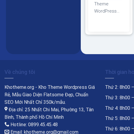
Theme
WordPress
kiến trúc 05
Giao diện
tương thích với
tất cả thiết bị,
trình duyệt,
mobile, tablet,
desktop…
Được code
Về chúng tôi
Thời gian h
trên nền tảng
mã nguồn mở
Khotheme.org - Kho Theme Wordpress Giá
Thứ 2: 8h00 
WordPress dễ
Rẻ, Mẫu Giao Diện Flatsome Đẹp, Chuẩn
dàng sử dụng
Thứ 3: 8h00 
SEO Mới Nhất Chỉ 350k/mẫu.
Thiết kế chuẩn
Thứ 4: 8h00 
Địa chỉ: 25 Nhất Chi Mai, Phường 13, Tân
SEO, load
Bình, Thành phố Hồ Chí Minh
Thứ 5: 8h00 
nhanh nhẹ tối
Hotline: 0899.45.45.48
ưu với các
Thứ 6: 8h00 
Email: khotheme.org@gmail.com
công cụ tìm