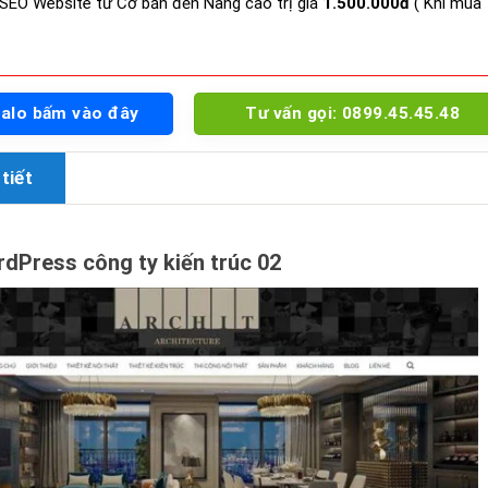
SEO Website từ Cơ bản đến Nâng cao trị giá
1.500.000đ
( Khi mua
Zalo bấm vào đây
Tư vấn gọi: 0899.45.45.48
tiết
Press công ty kiến trúc 02