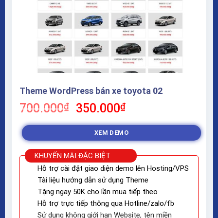
Theme WordPress bán xe toyota 02
Giá
Giá
700.000
₫
350.000
₫
gốc
hiện
là:
tại
XEM DEMO
700.000₫.
là:
350.000₫.
KHUYẾN MÃI ĐẶC BIỆT
Hỗ trợ cài đặt giao diện demo lên Hosting/VPS
Tài liệu hướng dẫn sử dụng Theme
Tặng ngay 50K cho lần mua tiếp theo
Hỗ trợ trực tiếp thông qua Hotline/zalo/fb
Sử dụng không giới hạn Website, tên miền