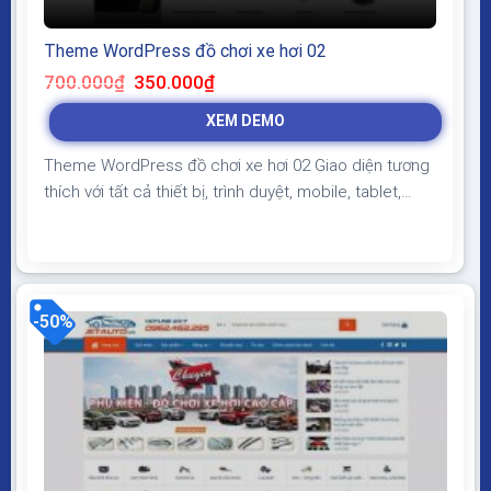
Theme WordPress đồ chơi xe hơi 02
Giá
Giá
700.000
₫
350.000
₫
gốc
hiện
là:
tại
XEM DEMO
700.000₫.
là:
350.000₫.
Theme WordPress đồ chơi xe hơi 02 Giao diện tương
thích với tất cả thiết bị, trình duyệt, mobile, tablet,
desktop… Được code trên nền tảng mã nguồn mở
WordPress dễ dàng sử dụng Thiết kế chuẩn SEO,
load nhanh nhẹ tối ưu với các công cụ tìm kiếm
Theme sạch hoàn toàn 100% không...
-50%