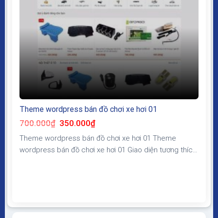
Theme wordpress bán đồ chơi xe hơi 01
Giá
Giá
700.000
₫
350.000
₫
gốc
hiện
là:
tại
Theme wordpress bán đồ chơi xe hơi 01 Theme
700.000₫.
là:
350.000₫.
wordpress bán đồ chơi xe hơi 01 Giao diện tương thích
với tất cả thiết bị, trình duyệt, mobile, tablet, desktop…
Được code trên nền tảng mã nguồn mở WordPress dễ
dàng sử dụng Thiết kế chuẩn SEO, load nhanh nhẹ tối
ưu với các công...