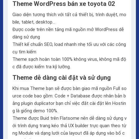
Theme WordPress bán xe toyota 02
Giao diện tương thích với tất cả thiết bị, trình duyệt, mo
bile, tablet, desktop…
Được code trên nền tảng mã nguồn mở WordPress dễ
dàng sử dụng
Thiết kế chuẩn SEO, load nhanh nhẹ tối ưu với các công
cụ tìm kiếm
Theme sạch hoàn toàn 100% không virus, không mã độ
c đã được kiểm tra kỹ lưỡng.
Theme dễ dàng cài đặt và sử dụng
Khi mua Theme bạn sẽ được bàn giao mã nguồn Full so
urce code bao gồm: Code + Database được nhân bản b
ằng plugin duplicator bạn chỉ việc đăt cài đặt lên Hostin
g là giống demo 100%.
Theme được Buid trên
Flatsome
nên dễ dàng sử dụng v
ới trình dựng trang kéo thả
UX builder
trực quan theo từ
ng Module và dạng lưới của layout đã áp dụng vào bố c