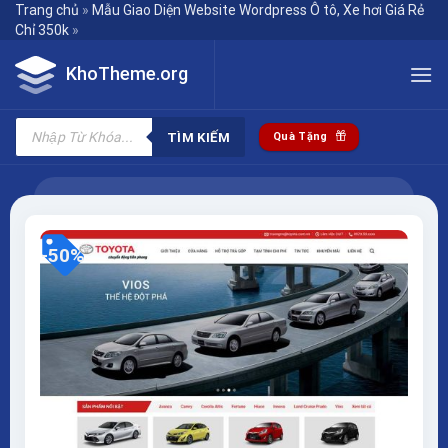
Skip
Trang chủ
»
Mẫu Giao Diện Website Wordpress Ô tô, Xe hơi Giá Rẻ
Chỉ 350k
»
to
content
KhoTheme.org
Tìm
kiếm
TÌM KIẾM
Quà Tặng
sản
phẩm
-50%