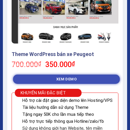
Theme WordPress bán xe Peugeot
Giá
Giá
700.000
₫
350.000
₫
gốc
hiện
là:
tại
XEM DEMO
700.000₫.
là:
350.000₫.
KHUYẾN MÃI ĐẶC BIỆT
Hỗ trợ cài đặt giao diện demo lên Hosting/VPS
Tài liệu hướng dẫn sử dụng Theme
Tặng ngay 50K cho lần mua tiếp theo
Hỗ trợ trực tiếp thông qua Hotline/zalo/fb
Sử dụng không giới hạn Website, tên miền