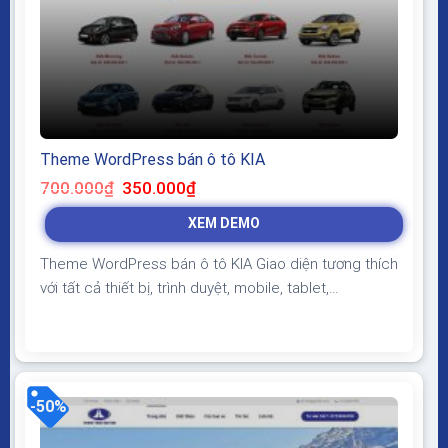
Theme WordPress bán ô tô KIA
Giá
Giá
700.000
₫
350.000
₫
gốc
hiện
là:
tại
XEM DEMO
700.000₫.
là:
350.000₫.
Theme WordPress bán ô tô KIA Giao diện tương thích
với tất cả thiết bị, trình duyệt, mobile, tablet,
desktop… Được code trên nền tảng mã nguồn mở
WordPress dễ dàng sử dụng Thiết kế chuẩn SEO,
load nhanh nhẹ tối ưu với các công cụ tìm kiếm
Theme sạch hoàn toàn 100% không virus,...
-50%