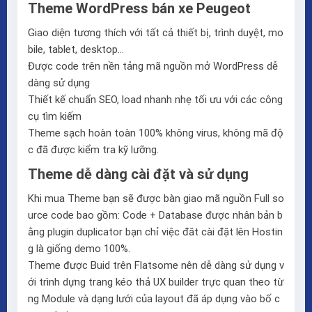
Theme WordPress bán xe Peugeot
Giao diện tương thích với tất cả thiết bị, trình duyệt, mo
bile, tablet, desktop…
Được code trên nền tảng mã nguồn mở WordPress dễ
dàng sử dụng
Thiết kế chuẩn SEO, load nhanh nhẹ tối ưu với các công
cụ tìm kiếm
Theme sạch hoàn toàn 100% không virus, không mã độ
c đã được kiểm tra kỹ lưỡng.
Theme dễ dàng cài đặt và sử dụng
Khi mua Theme bạn sẽ được bàn giao mã nguồn Full so
urce code bao gồm: Code + Database được nhân bản b
ằng plugin duplicator bạn chỉ việc đăt cài đặt lên Hostin
g là giống demo 100%.
Theme được Buid trên
Flatsome
nên dễ dàng sử dụng v
ới trình dựng trang kéo thả
UX builder
trực quan theo từ
ng Module và dạng lưới của layout đã áp dụng vào bố c