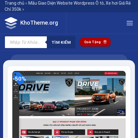
Skip
Trang chủ
»
Mẫu Giao Diện Website Wordpress Ô tô, Xe hơi Giá Rẻ
Chỉ 350k
»
to
content
KhoTheme.org
Tìm
kiếm
TÌM KIẾM
Quà Tặng
sản
phẩm
-50%