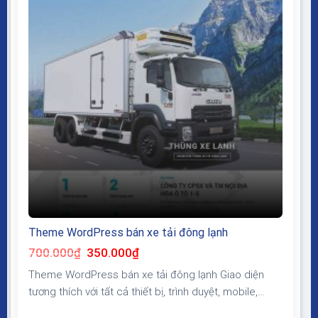
Theme WordPress bán xe tải đông lạnh
Giá
Giá
700.000
₫
350.000
₫
gốc
hiện
là:
tại
Theme WordPress bán xe tải đông lạnh Giao diện
700.000₫.
là:
350.000₫.
tương thích với tất cả thiết bị, trình duyệt, mobile,
tablet, desktop… Được code trên nền tảng mã nguồn