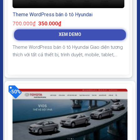
Theme WordPress bán ô tô Hyundai
Giá
Giá
700.000
₫
350.000
₫
gốc
hiện
là:
tại
XEM DEMO
700.000₫.
là:
350.000₫.
Theme WordPress bán ô tô Hyundai Giao diện tương
thích với tất cả thiết bị, trình duyệt, mobile, tablet,
desktop… Được code trên nền tảng mã nguồn mở
WordPress dễ dàng sử dụng Thiết kế chuẩn SEO,
load nhanh nhẹ tối ưu với các công cụ tìm kiếm
Theme sạch hoàn toàn 100% không virus,...
-50%