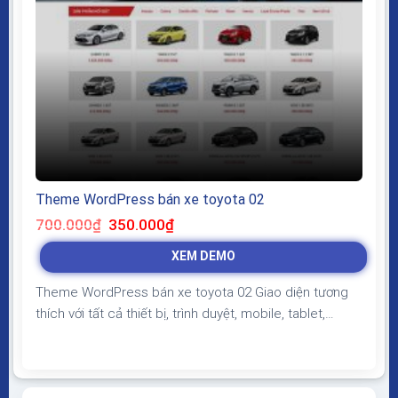
Theme WordPress bán xe toyota 02
Giá
Giá
700.000
₫
350.000
₫
gốc
hiện
là:
tại
XEM DEMO
700.000₫.
là:
350.000₫.
Theme WordPress bán xe toyota 02 Giao diện tương
thích với tất cả thiết bị, trình duyệt, mobile, tablet,
desktop… Được code trên nền tảng mã nguồn mở
WordPress dễ dàng sử dụng Thiết kế chuẩn SEO, load
nhanh nhẹ tối ưu với các công cụ tìm kiếm Theme