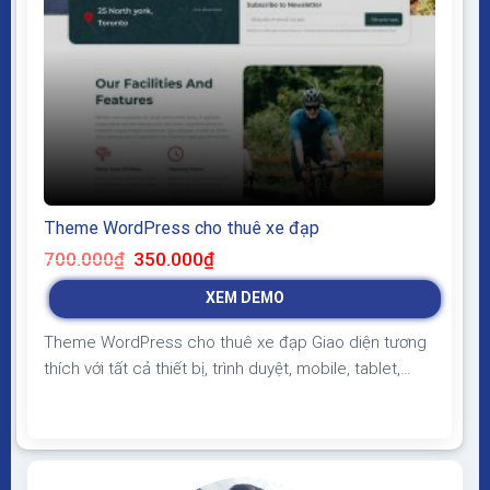
Theme WordPress cho thuê xe đạp
Giá
Giá
700.000
₫
350.000
₫
gốc
hiện
là:
tại
XEM DEMO
700.000₫.
là:
350.000₫.
Theme WordPress cho thuê xe đạp Giao diện tương
thích với tất cả thiết bị, trình duyệt, mobile, tablet,
desktop… Được code trên nền tảng mã nguồn mở
WordPress dễ dàng sử dụng Thiết kế chuẩn SEO,
load nhanh nhẹ tối ưu với các công cụ tìm kiếm
Theme sạch hoàn toàn 100% không virus,...