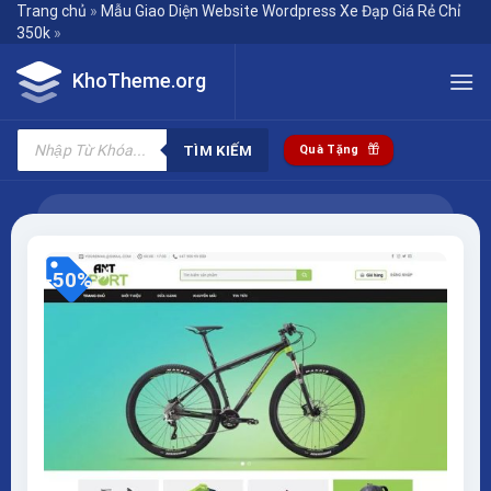
Skip
Trang chủ
»
Mẫu Giao Diện Website Wordpress Xe Đạp Giá Rẻ Chỉ
350k
»
to
content
KhoTheme.org
Tìm
kiếm
TÌM KIẾM
Quà Tặng
sản
phẩm
-50%