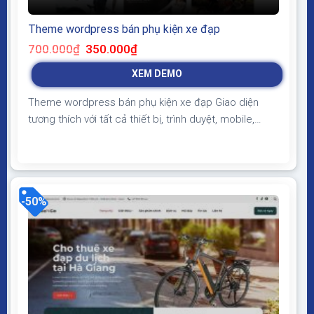
Theme wordpress bán phụ kiện xe đạp
Giá
Giá
700.000
₫
350.000
₫
gốc
hiện
là:
tại
XEM DEMO
700.000₫.
là:
350.000₫.
Theme wordpress bán phụ kiện xe đạp Giao diện
tương thích với tất cả thiết bị, trình duyệt, mobile,
tablet, desktop… Được code trên nền tảng mã nguồn
mở WordPress dễ dàng sử dụng Thiết kế chuẩn SEO,
load nhanh nhẹ tối ưu với các công cụ tìm kiếm
Theme sạch hoàn toàn 100% không...
-50%