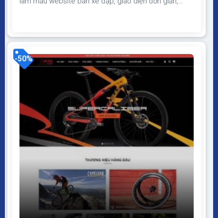
làm mẫu website bán xe đạp, giao diện đơn giản,
đẹp, bố cục phù hợp, đầy đủ tính năng của website
bán hàng Theme WordPress cửa hàng bán xe đạp
Giao diện tương thích với tất cả thiết bị, trình duyệt,
mobile, tablet, desktop… Được code...
-50%