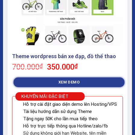
Theme wordpress bán xe đạp, đồ thể thao
Giá
Giá
700.000
₫
350.000
₫
gốc
hiện
là:
tại
XEM DEMO
700.000₫.
là:
350.000₫.
KHUYẾN MÃI ĐẶC BIỆT
Hỗ trợ cài đặt giao diện demo lên Hosting/VPS
Tài liệu hướng dẫn sử dụng Theme
Tặng ngay 50K cho lần mua tiếp theo
Hỗ trợ trực tiếp thông qua Hotline/zalo/fb
Sử dụng không giới hạn Website, tên miền