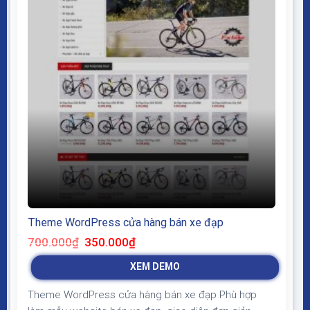
Theme WordPress cửa hàng bán xe đạp
Giá
Giá
700.000
₫
350.000
₫
gốc
hiện
là:
tại
XEM DEMO
700.000₫.
là:
350.000₫.
Theme WordPress cửa hàng bán xe đạp Phù hợp