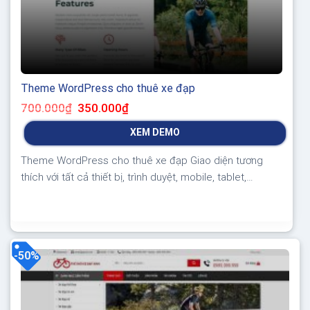
Theme WordPress cho thuê xe đạp
Giá
Giá
700.000
₫
350.000
₫
gốc
hiện
là:
tại
XEM DEMO
700.000₫.
là:
350.000₫.
Theme WordPress cho thuê xe đạp Giao diện tương
thích với tất cả thiết bị, trình duyệt, mobile, tablet,
desktop… Được code trên nền tảng mã nguồn mở
WordPress dễ dàng sử dụng Thiết kế chuẩn SEO, load
nhanh nhẹ tối ưu với các công cụ tìm kiếm Theme sạch
hoàn toàn 100% không virus,...
-50%