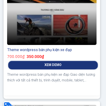
Theme wordpress bán phụ kiện xe đạp
Giá
Giá
700.000
₫
350.000
₫
gốc
hiện
là:
tại
XEM DEMO
700.000₫.
là:
350.000₫.
Theme wordpress bán phụ kiện xe đạp Giao diện tương
thích với tất cả thiết bị, trình duyệt, mobile, tablet,
desktop… Được code trên nền tảng mã nguồn mở
WordPress dễ dàng sử dụng Thiết kế chuẩn SEO, load
nhanh nhẹ tối ưu với các công cụ tìm kiếm Theme sạch
hoàn toàn 100% không...