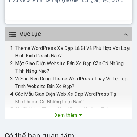
mẫu website bán xe đạp, giao diện đơn giản, đẹp, bố cục
phù hợp, đầy đủ tính năng của website bán hàng Theme
WordPress cửa hàng bán xe đạp Giao diện tương thích
với tất cả thiết bị, trình duyệt, mobile, tablet, desktop…
Được code...
MỤC LỤC
Theme WordPress Xe Đạp Là Gì Và Phù Hợp Với Loại
Hình Kinh Doanh Nào?
Một Giao Diện Website Bán Xe Đạp Cần Có Những
Tính Năng Nào?
Vì Sao Nên Dùng Theme WordPress Thay Vì Tự Lập
Trình Website Bán Xe Đạp?
Các Mẫu Giao Diện Web Xe Đạp WordPress Tại
KhoTheme Có Những Loại Nào?
Chi Phí Mua Theme WordPress Xe Đạp Tại
Xem thêm
KhoTheme.org Là Bao Nhiêu?
Quy Trình Mua Giao Diện WordPress Xe Đạp Tại
KhoTheme.org Như Thế Nào?
Có thể bạn quan tâm: