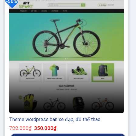
-50%
Theme wordpress bán xe đạp, đồ thể thao
Giá
Giá
700.000
₫
350.000
₫
gốc
hiện
là:
tại