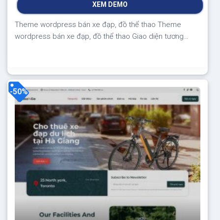
XEM DEMO
700.000₫.
là:
350.000₫.
Theme wordpress bán xe đạp, đồ thể thao Theme
wordpress bán xe đạp, đồ thể thao Giao diện tương
thích với tất cả thiết bị, trình duyệt, mobile, tablet,
desktop… Được code trên nền tảng mã nguồn mở
WordPress dễ dàng sử dụng Thiết kế chuẩn SEO, load
nhanh nhẹ tối ưu với các công...
-50%