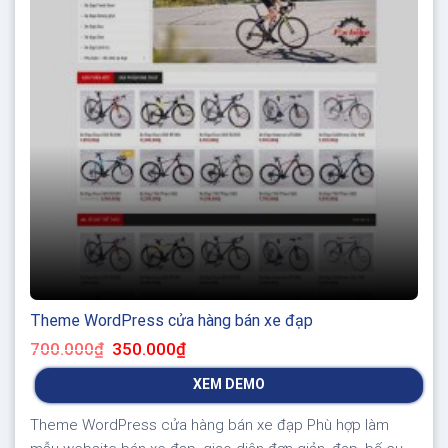
Theme WordPress cửa hàng bán xe đạp
Giá
Giá
700.000
₫
350.000
₫
gốc
hiện
là:
tại
XEM DEMO
700.000₫.
là:
350.000₫.
Theme WordPress cửa hàng bán xe đạp Phù hợp làm