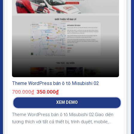
Theme WordPress bán ô tô Misubishi 02
Giá
Giá
700.000
₫
350.000
₫
gốc
hiện
là:
tại
XEM DEMO
700.000₫.
là:
350.000₫.
Theme WordPress bán ô tô Misubishi 02 Giao diện
tương thích với tất cả thiết bị, trình duyệt, mobile,
tablet, desktop… Được code trên nền tảng mã nguồn