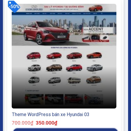
-50%
Theme WordPress bán xe Hyundai 03
Giá
Giá
700.000
₫
350.000
₫
gốc
hiện
là:
tại