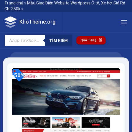
Skip
Trang chủ
»
Mẫu Giao Diện Website Wordpress Ô tô, Xe hơi Giá Rẻ
Chỉ 350k
»
to
content
KhoTheme.org
Tìm
kiếm
TÌM KIẾM
Quà Tặng
sản
phẩm
-50%