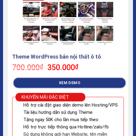
Theme WordPress bán nội thất ô tô
Giá
Giá
700.000
₫
350.000
₫
gốc
hiện
là:
tại
XEM DEMO
700.000₫.
là:
350.000₫.
KHUYẾN MÃI ĐẶC BIỆT
Hỗ trợ cài đặt giao diện demo lên Hosting/VPS
Tài liệu hướng dẫn sử dụng Theme
Tặng ngay 50K cho lần mua tiếp theo
Hỗ trợ trực tiếp thông qua Hotline/zalo/fb
Sử dụng không giới hạn Website, tên miền