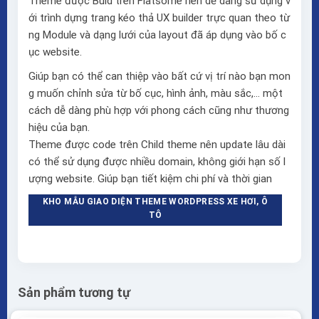
Theme được Buid trên
Flatsome
nên dễ dàng sử dụng v
ới trình dựng trang kéo thả
UX builder
trực quan theo từ
ng Module và dạng lưới của layout đã áp dụng vào bố c
ục website.
Giúp bạn có thể can thiệp vào bất cứ vị trí nào bạn mon
g muốn chỉnh sửa từ bố cục, hình ảnh, màu sắc,… một
cách dễ dàng phù hợp với phong cách cũng như thương
hiệu của bạn.
Theme được code trên Child theme nên update lâu dài
có thể sử dụng được nhiều domain, không giới hạn số l
ượng website. Giúp bạn tiết kiệm chi phí và thời gian
KHO MẪU GIAO DIỆN THEME WORDPRESS XE HƠI, Ô
TÔ
Sản phẩm tương tự