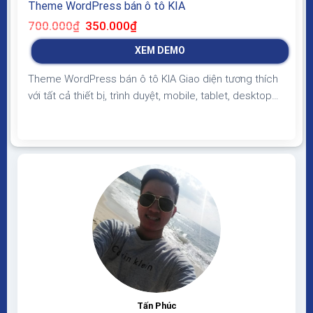
Theme WordPress bán ô tô KIA
Giá
Giá
700.000
₫
350.000
₫
gốc
hiện
là:
tại
XEM DEMO
700.000₫.
là:
350.000₫.
Theme WordPress bán ô tô KIA Giao diện tương thích
với tất cả thiết bị, trình duyệt, mobile, tablet, desktop…
Được code trên nền tảng mã nguồn mở WordPress dễ
dàng sử dụng Thiết kế chuẩn SEO, load nhanh nhẹ tối
ưu với các công cụ tìm kiếm Theme sạch hoàn toàn
100% không virus,...
Tấn Phúc