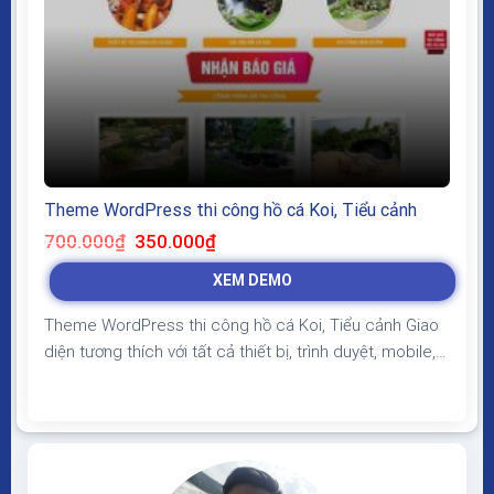
Theme WordPress thi công hồ cá Koi, Tiểu cảnh
Giá
Giá
700.000
₫
350.000
₫
gốc
hiện
là:
tại
XEM DEMO
700.000₫.
là:
350.000₫.
Theme WordPress thi công hồ cá Koi, Tiểu cảnh Giao
diện tương thích với tất cả thiết bị, trình duyệt, mobile,
tablet, desktop… Được code trên nền tảng mã nguồn
mở WordPress dễ dàng sử dụng Thiết kế chuẩn SEO,
load nhanh nhẹ tối ưu với các công cụ tìm kiếm Theme
sạch hoàn toàn...