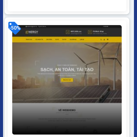
mở WordPress dễ dàng sử dụng Thiết kế chuẩn SEO,
load nhanh nhẹ tối ưu với các công cụ tìm kiếm
Theme sạch hoàn toàn 100%...
-50%