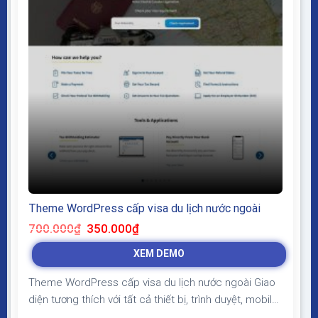
Theme WordPress cấp visa du lịch nước ngoài
Giá
Giá
700.000
₫
350.000
₫
gốc
hiện
là:
tại
XEM DEMO
700.000₫.
là:
350.000₫.
Theme WordPress cấp visa du lịch nước ngoài Giao
diện tương thích với tất cả thiết bị, trình duyệt, mobile,
tablet, desktop… Được code trên nền tảng mã nguồn