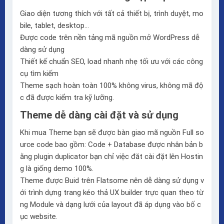
Giao diện tương thích với tất cả thiết bị, trình duyệt, mo
bile, tablet, desktop…
Được code trên nền tảng mã nguồn mở WordPress dễ
dàng sử dụng
Thiết kế chuẩn SEO, load nhanh nhẹ tối ưu với các công
cụ tìm kiếm
Theme sạch hoàn toàn 100% không virus, không mã độ
c đã được kiểm tra kỹ lưỡng.
Theme dễ dàng cài đặt và sử dụng
Khi mua Theme bạn sẽ được bàn giao mã nguồn Full so
urce code bao gồm: Code + Database được nhân bản b
ằng plugin duplicator bạn chỉ việc đăt cài đặt lên Hostin
g là giống demo 100%.
Theme được Buid trên
Flatsome
nên dễ dàng sử dụng v
ới trình dựng trang kéo thả
UX builder
trực quan theo từ
ng Module và dạng lưới của layout đã áp dụng vào bố c
ục website.