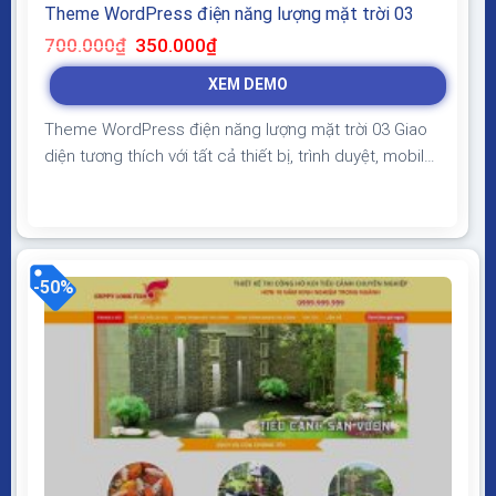
Theme WordPress điện năng lượng mặt trời 03
Giá
Giá
700.000
₫
350.000
₫
gốc
hiện
là:
tại
XEM DEMO
700.000₫.
là:
350.000₫.
Theme WordPress điện năng lượng mặt trời 03 Giao
diện tương thích với tất cả thiết bị, trình duyệt, mobile,
tablet, desktop… Được code trên nền tảng mã nguồn
mở WordPress dễ dàng sử dụng Thiết kế chuẩn SEO,
load nhanh nhẹ tối ưu với các công cụ tìm kiếm
Theme sạch hoàn toàn 100%...
-50%