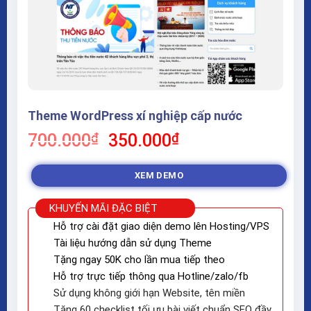
Theme WordPress xí nghiệp cấp nước
Giá
Giá
700.000
₫
350.000
₫
gốc
hiện
là:
tại
XEM DEMO
700.000₫.
là:
350.000₫.
KHUYẾN MÃI ĐẶC BIỆT
Hỗ trợ cài đặt giao diện demo lên Hosting/VPS
Tài liệu hướng dẫn sử dụng Theme
Tặng ngay 50K cho lần mua tiếp theo
Hỗ trợ trực tiếp thông qua Hotline/zalo/fb
Sử dụng không giới hạn Website, tên miền
Tặng 60 checklist tối ưu bài viết chuẩn SEO đầy