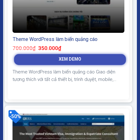
Theme WordPress làm biển quảng cáo
Giá
Giá
700.000
₫
350.000
₫
gốc
hiện
là:
tại
XEM DEMO
700.000₫.
là:
350.000₫.
Theme WordPress làm biển quảng cáo Giao diện
tương thích với tất cả thiết bị, trình duyệt, mobile,
tablet, desktop… Được code trên nền tảng mã nguồn
mở WordPress dễ dàng sử dụng Thiết kế chuẩn SEO,
load nhanh nhẹ tối ưu với các công cụ tìm kiếm
Theme sạch hoàn toàn 100% không virus,...
-50%