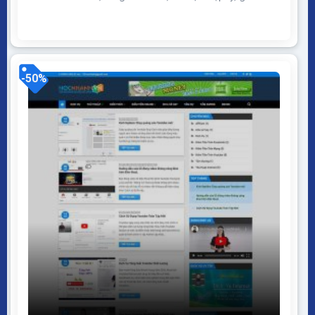
diện đơn giản, đẹp, load nhanh, chuẩn SEO Theme
WordPress tin tức 05 Giao diện tương thích với tất cả
thiết bị, trình duyệt, mobile, tablet, desktop… Được
code trên nền tảng mã nguồn mở...
-50%