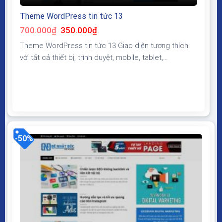
Theme WordPress tin tức 13
Giá
Giá
700.000
₫
350.000
₫
gốc
hiện
là:
tại
Theme WordPress tin tức 13 Giao diện tương thích
700.000₫.
là:
350.000₫.
với tất cả thiết bị, trình duyệt, mobile, tablet,
desktop… Được code trên nền tảng mã nguồn mở
WordPress dễ dàng sử dụng Thiết kế chuẩn SEO,
load nhanh nhẹ tối ưu với các công cụ tìm kiếm
Theme sạch hoàn toàn 100% không virus, không...
-50%