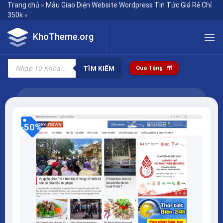
Skip
Trang chủ
»
Mẫu Giao Diện Website Wordpress Tin Tức Giá Rẻ Chỉ
350k
»
to
content
KhoTheme.org
Tìm
kiếm
TÌM KIẾM
Quà Tặng
sản
phẩm
-50%