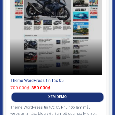
Theme WordPress tin tức 05
Giá
Giá
700.000
₫
350.000
₫
gốc
hiện
là:
tại
XEM DEMO
700.000₫.
là:
350.000₫.
Theme WordPress tin tức 05 Phù hợp làm mẫu
website tin tức, blog viết lách, bố cục hợp lý, giao