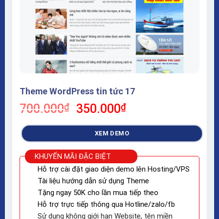
Theme WordPress tin tức 17
Giá
Giá
700.000
₫
350.000
₫
gốc
hiện
là:
tại
XEM DEMO
700.000₫.
là:
350.000₫.
KHUYẾN MÃI ĐẶC BIỆT
Hỗ trợ cài đặt giao diện demo lên Hosting/VPS
Tài liệu hướng dẫn sử dụng Theme
Tặng ngay 50K cho lần mua tiếp theo
Hỗ trợ trực tiếp thông qua Hotline/zalo/fb
Sử dụng không giới hạn Website, tên miền