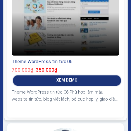
Theme WordPress tin tức 06
Giá
Giá
700.000
₫
350.000
₫
gốc
hiện
là:
tại
XEM DEMO
700.000₫.
là:
350.000₫.
Theme WordPress tin tức 06 Phù hợp làm mẫu
website tin tức, blog viết lách, bố cục hợp lý, giao diện
đơn giản, đẹp, load nhanh, chuẩn SEO Theme
WordPress tin tức 06 Giao diện tương thích với tất cả
thiết bị, trình duyệt, mobile, tablet, desktop… Được
code trên nền tảng mã nguồn mở...