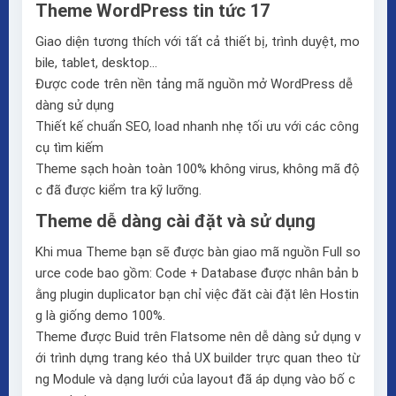
Theme WordPress tin tức 17
Giao diện tương thích với tất cả thiết bị, trình duyệt, mo
bile, tablet, desktop…
Được code trên nền tảng mã nguồn mở WordPress dễ
dàng sử dụng
Thiết kế chuẩn SEO, load nhanh nhẹ tối ưu với các công
cụ tìm kiếm
Theme sạch hoàn toàn 100% không virus, không mã độ
c đã được kiểm tra kỹ lưỡng.
Theme dễ dàng cài đặt và sử dụng
Khi mua Theme bạn sẽ được bàn giao mã nguồn Full so
urce code bao gồm: Code + Database được nhân bản b
ằng plugin duplicator bạn chỉ việc đăt cài đặt lên Hostin
g là giống demo 100%.
Theme được Buid trên
Flatsome
nên dễ dàng sử dụng v
ới trình dựng trang kéo thả
UX builder
trực quan theo từ
ng Module và dạng lưới của layout đã áp dụng vào bố c