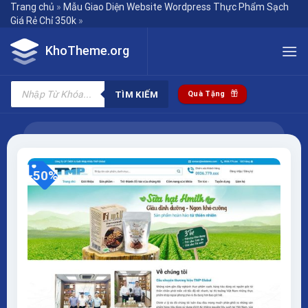
Skip
Trang chủ
»
Mẫu Giao Diện Website Wordpress Thực Phẩm Sạch
Giá Rẻ Chỉ 350k
»
to
content
KhoTheme.org
Tìm
kiếm
TÌM KIẾM
Quà Tặng
sản
phẩm
-50%