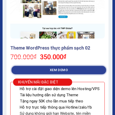
Theme WordPress thực phẩm sạch 02
Giá
Giá
700.000
₫
350.000
₫
gốc
hiện
là:
tại
XEM DEMO
700.000₫.
là:
350.000₫.
KHUYẾN MÃI ĐẶC BIỆT
Hỗ trợ cài đặt giao diện demo lên Hosting/VPS
Tài liệu hướng dẫn sử dụng Theme
Tặng ngay 50K cho lần mua tiếp theo
Hỗ trợ trực tiếp thông qua Hotline/zalo/fb
Sử dụng không giới hạn Website, tên miền