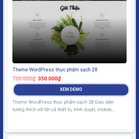
Theme WordPress thực phẩm sạch 28
Giá
Giá
700.000
₫
350.000
₫
gốc
hiện
là:
tại
XEM DEMO
700.000₫.
là:
350.000₫.
Theme WordPress thực phẩm sạch 28 Giao diện
tương thích với tất cả thiết bị, trình duyệt, mobile,
tablet, desktop… Được code trên nền tảng mã nguồn
mở WordPress dễ dàng sử dụng Thiết kế chuẩn SEO,
load nhanh nhẹ tối ưu với các công cụ tìm kiếm Theme