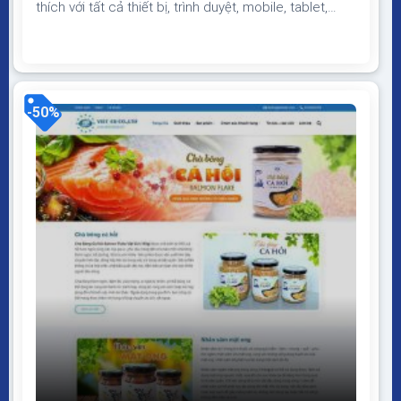
thích với tất cả thiết bị, trình duyệt, mobile, tablet,
desktop… Được code trên nền tảng mã nguồn mở
WordPress dễ dàng sử dụng Thiết kế chuẩn SEO,
load nhanh nhẹ tối ưu với các công cụ tìm kiếm
Theme sạch hoàn toàn 100% không virus, không...
-50%