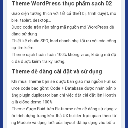
Theme WordPress thực phẩm sạch 02
Giao diện tương thích với tất cả thiết bị, trình duyệt, mo
bile, tablet, desktop…
Được code trên nền tảng mã nguồn mở WordPress dễ
dàng sử dụng
Thiết kế chuẩn SEO, load nhanh nhẹ tối ưu với các công
cụ tìm kiếm
Theme sạch hoàn toàn 100% không virus, không mã độ
c đã được kiểm tra kỹ lưỡng.
Theme dễ dàng cài đặt và sử dụng
Khi mua Theme bạn sẽ được bàn giao mã nguồn Full so
urce code bao gồm: Code + Database được nhân bản b
ằng plugin duplicator bạn chỉ việc đăt cài đặt lên Hostin
g là giống demo 100%.
Theme được Buid trên
Flatsome
nên dễ dàng sử dụng v
ới trình dựng trang kéo thả
UX builder
trực quan theo từ
ng Module và dạng lưới của layout đã áp dụng vào bố c