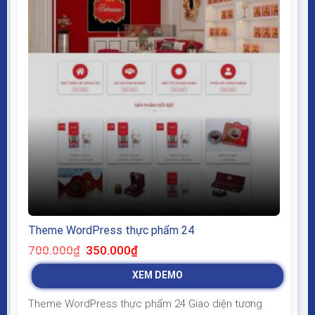
Theme WordPress thực phẩm 24
Giá
Giá
700.000
₫
350.000
₫
gốc
hiện
là:
tại
XEM DEMO
700.000₫.
là:
350.000₫.
Theme WordPress thực phẩm 24 Giao diện tương