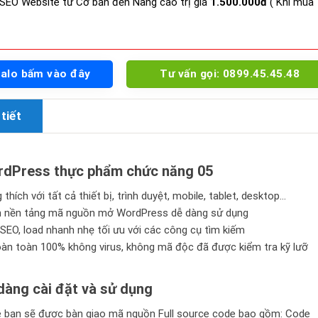
SEO Website từ Cơ bản đến Nâng cao trị giá
1.500.000đ
( Khi mua
Zalo bấm vào đây
Tư vấn gọi: 0899.45.45.48
tiết
dPress thực phẩm chức năng 05
thích với tất cả thiết bị, trình duyệt, mobile, tablet, desktop…
n nền tảng mã nguồn mở WordPress dễ dàng sử dụng
SEO, load nhanh nhẹ tối ưu với các công cụ tìm kiếm
n toàn 100% không virus, không mã độc đã được kiểm tra kỹ lưỡ
àng cài đặt và sử dụng
bạn sẽ được bàn giao mã nguồn Full source code bao gồm: Code