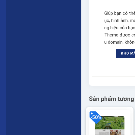
Giúp bạn có th
ục, hình ảnh, 
ng hiệu của bạn
Theme được cod
u domain, không
KHO M
Sản phẩm tương
-50%