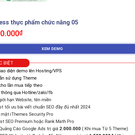
ss thực phẩm chức năng 05
á
Giá
0.000
₫
c
hiện
tại
XEM DEMO
0.000₫.
là:
350.000₫.
C BIỆT
iao diện demo lên Hosting/VPS
dẫn sử dụng Theme
ho lần mua tiếp theo
 thông qua Hotline/zalo/fb
iới hạn Website, tên miền
st tối ưu bài viết chuẩn SEO đầy đủ nhất 2024
o mật iThemes Security Pro
ast SEO Premium hoặc Rank Math Pro
Quảng Cáo Google Ads trị giá
2.000.000
( Khi mua Từ 5 Theme)