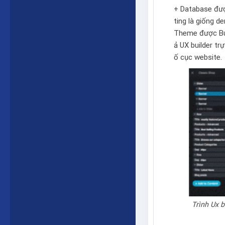
+ Database được
ting là giống 
Theme được Bu
ả
UX builder
trự
ố cục website.
Trình Ux b