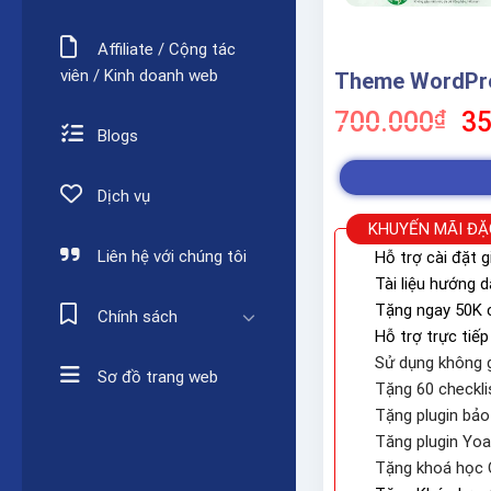
Affiliate / Cộng tác
viên / Kinh doanh web
Theme WordPre
Gi
700.000
₫
35
Blogs
gố
là:
70
Dịch vụ
KHUYẾN MÃI ĐẶ
Liên hệ với chúng tôi
Hỗ trợ cài đặt g
Tài liệu hướng 
Tặng ngay 50K c
Chính sách
Hỗ trợ trực tiếp
Sử dụng không g
Sơ đồ trang web
Tặng 60 checkli
Tặng plugin bả
Tăng plugin Yo
Tặng khoá học 