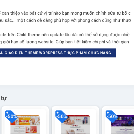
ể can thiệp vào bất cứ vị trí nào bạn mong muốn chỉnh sửa từ bố c
màu sắc,… một cách dễ dàng phù hợp với phong cách cũng như thươ
.
e trên Child theme nên update lâu dài có thể sử dụng được nhiề
 giới hạn số lượng website. Giúp bạn tiết kiệm chi phí và thời gian
ẪU GIAO DIỆN THEME WORDPRESS THỰC PHẨM CHỨC NĂNG
 tự
-50%
-50%
-50%