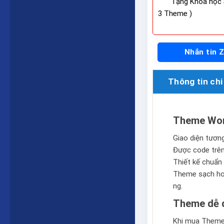
Tặng Khóa học 
3 Theme )
Nhắn tin 
Thông tin chi 
Theme Wor
Giao diện tương 
Được code trê
Thiết kế chuẩn 
Theme sạch hoà
ng.
Theme dễ d
Khi mua Theme 