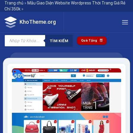
Skip
Trang chủ
»
Mẫu Giao Diện Website Wordpress Thời Trang Giá Rẻ
Chỉ 350k
»
to
content
KhoTheme.org
Tìm
kiếm
TÌM KIẾM
Quà Tặng
sản
phẩm
-50%