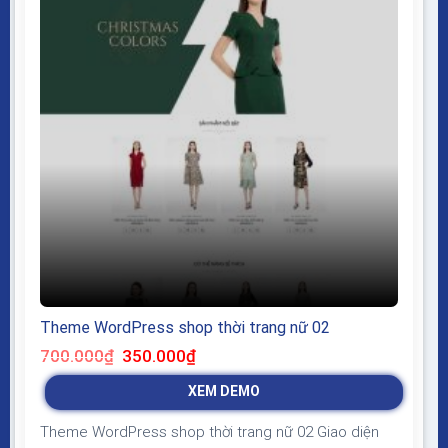
Theme WordPress shop thời trang nữ 02
Giá
Giá
700.000
₫
350.000
₫
gốc
hiện
là:
tại
XEM DEMO
700.000₫.
là:
350.000₫.
Theme WordPress shop thời trang nữ 02 Giao diện