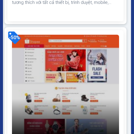
tương thích với tất cả thiết bị, trình duyệt, mobile,
tablet, desktop… Được code trên nền tảng mã nguồn
mở WordPress dễ dàng sử dụng Thiết kế chuẩn SEO,
load nhanh nhẹ tối ưu với các công cụ tìm kiếm
Theme sạch hoàn toàn 100% không...
-50%