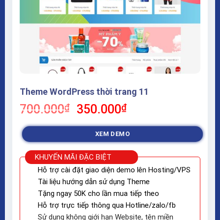
Theme WordPress thời trang 11
Giá
Giá
700.000
₫
350.000
₫
gốc
hiện
là:
tại
XEM DEMO
700.000₫.
là:
350.000₫.
KHUYẾN MÃI ĐẶC BIỆT
Hỗ trợ cài đặt giao diện demo lên Hosting/VPS
Tài liệu hướng dẫn sử dụng Theme
Tặng ngay 50K cho lần mua tiếp theo
Hỗ trợ trực tiếp thông qua Hotline/zalo/fb
Sử dụng không giới hạn Website, tên miền