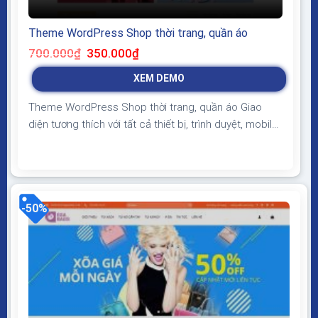
Theme WordPress Shop thời trang, quần áo
Giá
Giá
700.000
₫
350.000
₫
gốc
hiện
là:
tại
XEM DEMO
700.000₫.
là:
350.000₫.
Theme WordPress Shop thời trang, quần áo Giao
diện tương thích với tất cả thiết bị, trình duyệt, mobile,
tablet, desktop… Được code trên nền tảng mã nguồn
mở WordPress dễ dàng sử dụng Thiết kế chuẩn SEO,
load nhanh nhẹ tối ưu với các công cụ tìm kiếm
Theme sạch hoàn toàn 100% không...
-50%