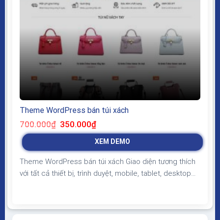
Theme WordPress bán túi xách
Giá
Giá
700.000
₫
350.000
₫
gốc
hiện
là:
tại
XEM DEMO
700.000₫.
là:
350.000₫.
Theme WordPress bán túi xách Giao diện tương thích
với tất cả thiết bị, trình duyệt, mobile, tablet, desktop…
Được code trên nền tảng mã nguồn mở WordPress dễ
dàng sử dụng Thiết kế chuẩn SEO, load nhanh nhẹ tối
ưu với các công cụ tìm kiếm Theme sạch hoàn toàn