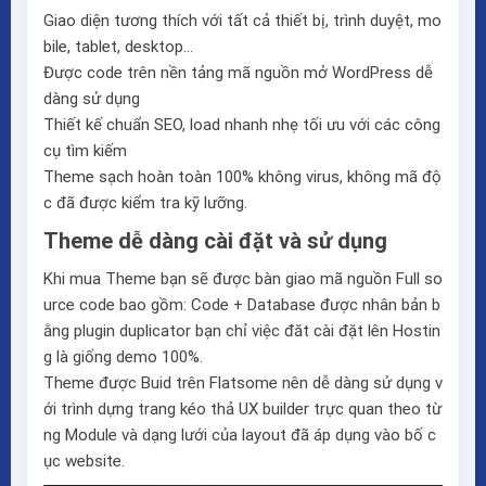
Giao diện tương thích với tất cả thiết bị, trình duyệt, mo
bile, tablet, desktop…
Được code trên nền tảng mã nguồn mở WordPress dễ
dàng sử dụng
Thiết kế chuẩn SEO, load nhanh nhẹ tối ưu với các công
cụ tìm kiếm
Theme sạch hoàn toàn 100% không virus, không mã độ
c đã được kiểm tra kỹ lưỡng.
Theme dễ dàng cài đặt và sử dụng
Khi mua Theme bạn sẽ được bàn giao mã nguồn Full so
urce code bao gồm: Code + Database được nhân bản b
ằng plugin duplicator bạn chỉ việc đăt cài đặt lên Hostin
g là giống demo 100%.
Theme được Buid trên
Flatsome
nên dễ dàng sử dụng v
ới trình dựng trang kéo thả
UX builder
trực quan theo từ
ng Module và dạng lưới của layout đã áp dụng vào bố c
ục website.