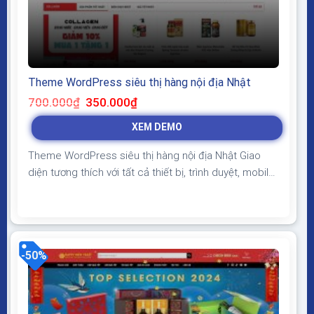
Theme WordPress siêu thị hàng nội địa Nhật
Giá
Giá
700.000
₫
350.000
₫
gốc
hiện
là:
tại
XEM DEMO
700.000₫.
là:
350.000₫.
Theme WordPress siêu thị hàng nội địa Nhật Giao
diện tương thích với tất cả thiết bị, trình duyệt, mobile,
tablet, desktop… Được code trên nền tảng mã nguồn
mở WordPress dễ dàng sử dụng Thiết kế chuẩn SEO,
load nhanh nhẹ tối ưu với các công cụ tìm kiếm
Theme sạch hoàn toàn 100%...
-50%