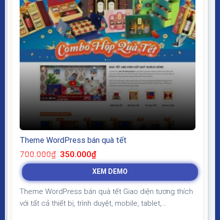
Theme WordPress bán quà tết
Giá
Giá
700.000
₫
350.000
₫
gốc
hiện
là:
tại
XEM DEMO
700.000₫.
là:
350.000₫.
Theme WordPress bán quà tết Giao diện tương thích
với tất cả thiết bị, trình duyệt, mobile, tablet,
desktop… Được code trên nền tảng mã nguồn mở