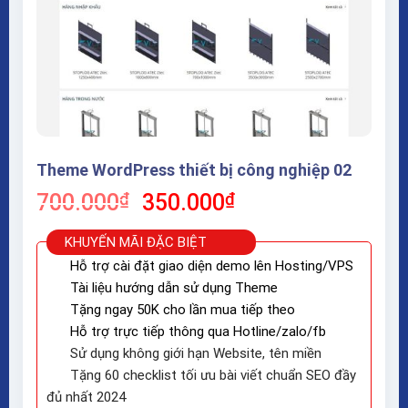
Theme WordPress thiết bị công nghiệp 02
Giá
Giá
700.000
₫
350.000
₫
gốc
hiện
là:
tại
KHUYẾN MÃI ĐẶC BIỆT
700.000₫.
là:
Hỗ trợ cài đặt giao diện demo lên Hosting/VPS
350.000₫.
Tài liệu hướng dẫn sử dụng Theme
Tặng ngay 50K cho lần mua tiếp theo
Hỗ trợ trực tiếp thông qua Hotline/zalo/fb
Sử dụng không giới hạn Website, tên miền
Tặng 60 checklist tối ưu bài viết chuẩn SEO đầy
đủ nhất 2024