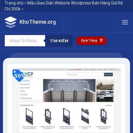
Skip
Trang chủ
»
Mẫu Giao Diện Website Wordpress Bán Hàng Giá Rẻ
Chỉ 350k
»
to
content
KhoTheme.org
Tìm
kiếm
TÌM KIẾM
Quà Tặng
sản
phẩm
-50%