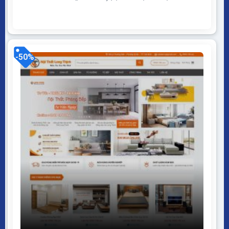
desktop… Được code trên nền tảng mã nguồn mở
WordPress dễ dàng sử dụng Thiết kế chuẩn SEO,
load nhanh nhẹ tối ưu với các công cụ tìm kiếm
Theme sạch hoàn toàn 100% không virus, không...
-50%