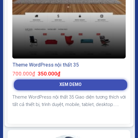
Theme WordPress nội thất 35
Giá
Giá
700.000
₫
350.000
₫
gốc
hiện
là:
tại
XEM DEMO
700.000₫.
là:
350.000₫.
Theme WordPress nội thất 35 Giao diện tương thích với
tất cả thiết bị, trình duyệt, mobile, tablet, desktop…
Được code trên nền tảng mã nguồn mở WordPress dễ
dàng sử dụng Thiết kế chuẩn SEO, load nhanh nhẹ tối
ưu với các công cụ tìm kiếm Theme sạch hoàn toàn
100% không virus, không...