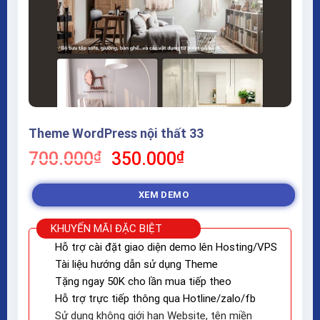
Theme WordPress nội thất 33
Giá
Giá
700.000
₫
350.000
₫
gốc
hiện
là:
tại
XEM DEMO
700.000₫.
là:
350.000₫.
KHUYẾN MÃI ĐẶC BIỆT
Hỗ trợ cài đặt giao diện demo lên Hosting/VPS
Tài liệu hướng dẫn sử dụng Theme
Tặng ngay 50K cho lần mua tiếp theo
Hỗ trợ trực tiếp thông qua Hotline/zalo/fb
Sử dụng không giới hạn Website, tên miền