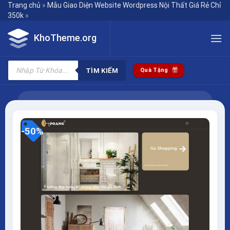
Skip
Trang chủ
»
Mẫu Giao Diện Website Wordpress Nội Thất Giá Rẻ Chỉ
350k
»
to
content
KhoTheme.org
Tìm
kiếm
TÌM KIẾM
Quà Tặng
sản
phẩm
-50%