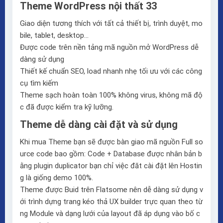
Theme WordPress nội thất 33
Giao diện tương thích với tất cả thiết bị, trình duyệt, mo
bile, tablet, desktop…
Được code trên nền tảng mã nguồn mở WordPress dễ
dàng sử dụng
Thiết kế chuẩn SEO, load nhanh nhẹ tối ưu với các công
cụ tìm kiếm
Theme sạch hoàn toàn 100% không virus, không mã độ
c đã được kiểm tra kỹ lưỡng.
Theme dễ dàng cài đặt và sử dụng
Khi mua Theme bạn sẽ được bàn giao mã nguồn Full so
urce code bao gồm: Code + Database được nhân bản b
ằng plugin duplicator bạn chỉ việc đăt cài đặt lên Hostin
g là giống demo 100%.
Theme được Buid trên
Flatsome
nên dễ dàng sử dụng v
ới trình dựng trang kéo thả
UX builder
trực quan theo từ
ng Module và dạng lưới của layout đã áp dụng vào bố c