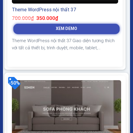
Theme WordPress nội thất 37
Giá
Giá
700.000
₫
350.000
₫
gốc
hiện
là:
tại
XEM DEMO
700.000₫.
là:
350.000₫.
Theme WordPress nội thất 37 Giao diện tương thích
với tất cả thiết bị, trình duyệt, mobile, tablet,
desktop… Được code trên nền tảng mã nguồn mở
WordPress dễ dàng sử dụng Thiết kế chuẩn SEO,
load nhanh nhẹ tối ưu với các công cụ tìm kiếm
Theme sạch hoàn toàn 100% không virus, không...
-50%