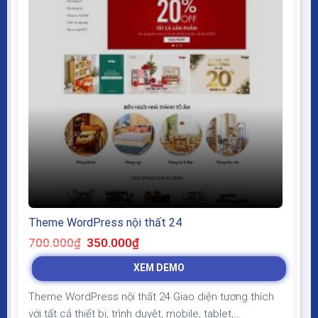
Theme WordPress nội thất 24
Giá
Giá
700.000
₫
350.000
₫
gốc
hiện
là:
tại
XEM DEMO
700.000₫.
là:
350.000₫.
Theme WordPress nội thất 24 Giao diện tương thích
với tất cả thiết bị, trình duyệt, mobile, tablet,