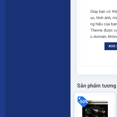
Giúp bạn có th
ục, hình ảnh, 
ng hiệu của bạn
Theme được cod
u domain, không
KHO 
Sản phẩm tương
-50%