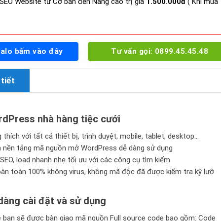
SEO Website từ Cơ bản đến Nâng cao trị giá
1.500.000đ
( Khi mua
Zalo bấm vào đây
Tư vấn gọi: 0899.45.45.48
tiết
Press nhà hàng tiệc cưới
thích với tất cả thiết bị, trình duyệt, mobile, tablet, desktop…
n nền tảng mã nguồn mở WordPress dễ dàng sử dụng
SEO, load nhanh nhẹ tối ưu với các công cụ tìm kiếm
n toàn 100% không virus, không mã độc đã được kiểm tra kỹ lưỡ
àng cài đặt và sử dụng
bạn sẽ được bàn giao mã nguồn Full source code bao gồm: Code