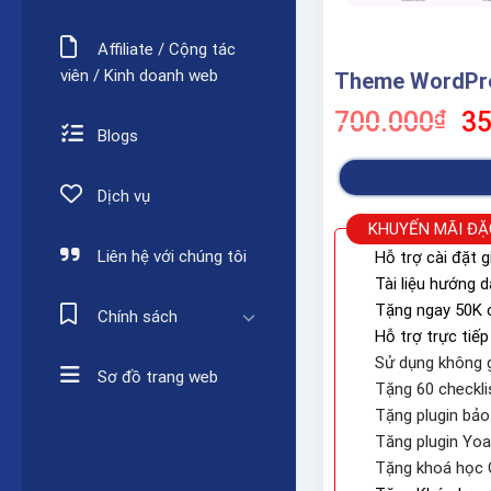
Affiliate / Cộng tác
viên / Kinh doanh web
Theme WordPres
Gi
700.000
₫
35
Blogs
gố
là:
70
Dịch vụ
KHUYẾN MÃI ĐẶ
Liên hệ với chúng tôi
Hỗ trợ cài đặt g
Tài liệu hướng 
Tặng ngay 50K c
Chính sách
Hỗ trợ trực tiếp
Sử dụng không g
Sơ đồ trang web
Tặng 60 checkli
Tặng plugin bả
Tăng plugin Yo
Tặng khoá học 