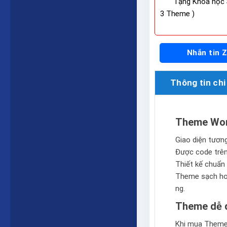
Tặng Khóa học 
3 Theme )
Nhắn tin 
Thông tin chi 
Theme Word
Giao diện tương 
Được code trê
Thiết kế chuẩn 
Theme sạch hoà
ng.
Theme dễ d
Khi mua Theme 