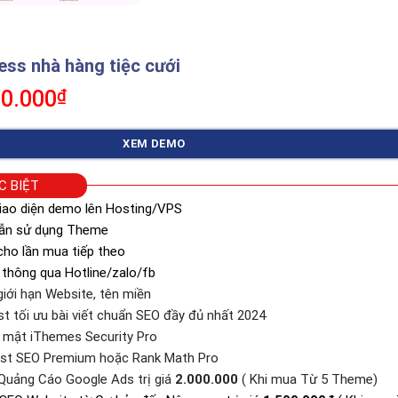
s nhà hàng tiệc cưới
á
Giá
0.000
₫
c
hiện
tại
XEM DEMO
0.000₫.
là:
350.000₫.
C BIỆT
iao diện demo lên Hosting/VPS
dẫn sử dụng Theme
ho lần mua tiếp theo
 thông qua Hotline/zalo/fb
iới hạn Website, tên miền
st tối ưu bài viết chuẩn SEO đầy đủ nhất 2024
o mật iThemes Security Pro
ast SEO Premium hoặc Rank Math Pro
Quảng Cáo Google Ads trị giá
2.000.000
( Khi mua Từ 5 Theme)