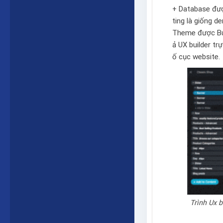
+ Database được
ting là giống 
Theme được Bu
ả
UX builder
trự
ố cục website.
Trình Ux b