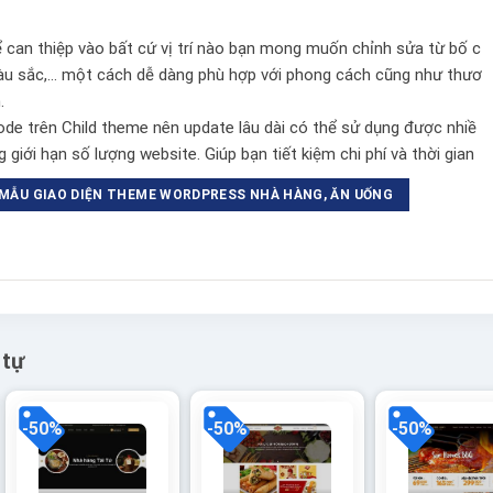
ể can thiệp vào bất cứ vị trí nào bạn mong muốn chỉnh sửa từ bố c
màu sắc,… một cách dễ dàng phù hợp với phong cách cũng như thươ
.
e trên Child theme nên update lâu dài có thể sử dụng được nhiề
 giới hạn số lượng website. Giúp bạn tiết kiệm chi phí và thời gian
MẪU GIAO DIỆN THEME WORDPRESS NHÀ HÀNG, ĂN UỐNG
 tự
-50%
-50%
-50%