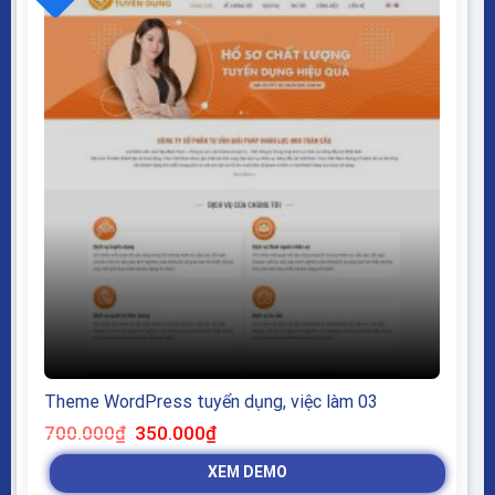
Theme WordPress tuyển dụng, việc làm 03
Giá
Giá
700.000
₫
350.000
₫
gốc
hiện
là:
tại
XEM DEMO
700.000₫.
là:
350.000₫.