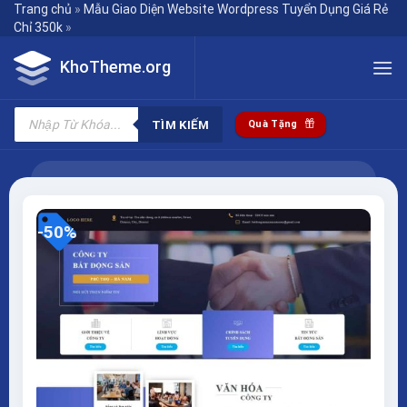
Skip
Trang chủ
»
Mẫu Giao Diện Website Wordpress Tuyển Dụng Giá Rẻ
Chỉ 350k
»
to
content
KhoTheme.org
Tìm
kiếm
TÌM KIẾM
Quà Tặng
sản
phẩm
-50%