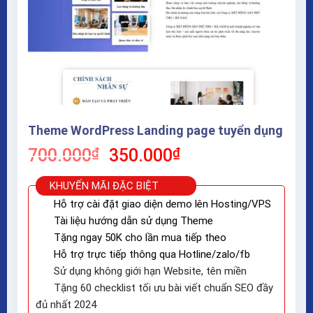
Theme WordPress Landing page tuyển dụng
Giá
Giá
700.000
₫
350.000
₫
gốc
hiện
là:
tại
KHUYẾN MÃI ĐẶC BIỆT
700.000₫.
là:
Hỗ trợ cài đặt giao diện demo lên Hosting/VPS
350.000₫.
Tài liệu hướng dẫn sử dụng Theme
Tặng ngay 50K cho lần mua tiếp theo
Hỗ trợ trực tiếp thông qua Hotline/zalo/fb
Sử dụng không giới hạn Website, tên miền
Tặng 60 checklist tối ưu bài viết chuẩn SEO đầy
đủ nhất 2024