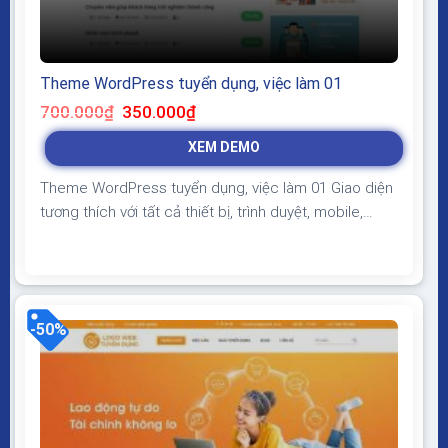
Theme WordPress tuyển dụng, việc làm 01
Giá
Giá
700.000
₫
350.000
₫
gốc
hiện
là:
tại
XEM DEMO
700.000₫.
là:
350.000₫.
Theme WordPress tuyển dụng, việc làm 01 Giao diện
tương thích với tất cả thiết bị, trình duyệt, mobile,
tablet, desktop… Được code trên nền tảng mã nguồn
mở WordPress dễ dàng sử dụng Thiết kế chuẩn SEO,
load nhanh nhẹ tối ưu với các công cụ tìm kiếm
Theme sạch hoàn toàn 100% không...
-50%