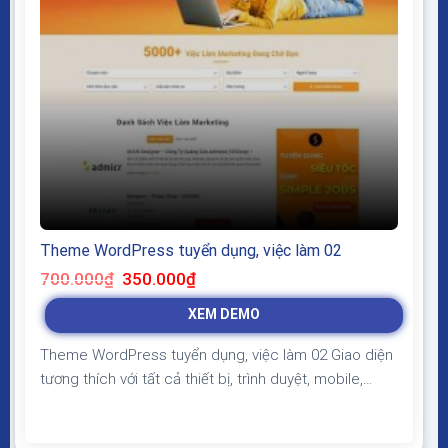
Theme WordPress tuyển dụng, việc làm 02
Giá
Giá
700.000
₫
350.000
₫
gốc
hiện
là:
tại
XEM DEMO
700.000₫.
là:
350.000₫.
Theme WordPress tuyển dụng, việc làm 02 Giao diện
tương thích với tất cả thiết bị, trình duyệt, mobile,
tablet, desktop… Được code trên nền tảng mã nguồn
mở WordPress dễ dàng sử dụng Thiết kế chuẩn SEO,