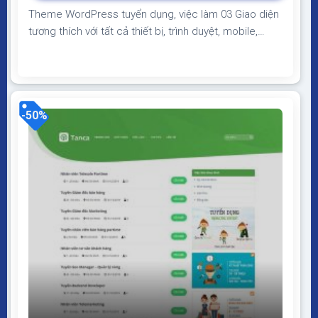
Theme WordPress tuyển dụng, việc làm 03 Giao diện
tương thích với tất cả thiết bị, trình duyệt, mobile,
tablet, desktop… Được code trên nền tảng mã nguồn
mở WordPress dễ dàng sử dụng Thiết kế chuẩn SEO,
load nhanh nhẹ tối ưu với các công cụ tìm kiếm
Theme sạch hoàn toàn 100% không...
-50%