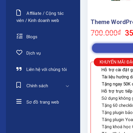
Affiliate / Cộng tác
viên / Kinh doanh web
Theme WordPres
Gi
700.000
₫
35
Blogs
gố
là:
70
Dịch vụ
KHUYẾN MÃI ĐẶ
Liên hệ với chúng tôi
Hỗ trợ cài đặt g
Tài liệu hướng 
Tặng ngay 50K c
Chính sách
Hỗ trợ trực tiếp
Sử dụng không g
Sơ đồ trang web
Tặng 60 checkli
Tặng plugin bả
Tăng plugin Yo
Tặng khoá học 