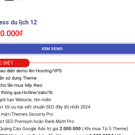
s du lịch 12
á
Giá
0.000
₫
c
hiện
tại
XEM DEMO
0.000₫.
là:
350.000₫.
C BIỆT
iao diện demo lên Hosting/VPS
dẫn sử dụng Theme
ho lần mua tiếp theo
 thông qua Hotline/zalo/fb
iới hạn Website, tên miền
st tối ưu bài viết chuẩn SEO đầy đủ nhất 2024
o mật iThemes Security Pro
ast SEO Premium hoặc Rank Math Pro
Quảng Cáo Google Ads trị giá
2.000.000
( Khi mua Từ 5 Theme)