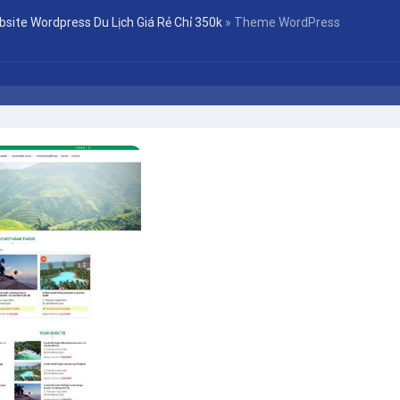
site Wordpress Du Lịch Giá Rẻ Chỉ 350k
»
Theme WordPress