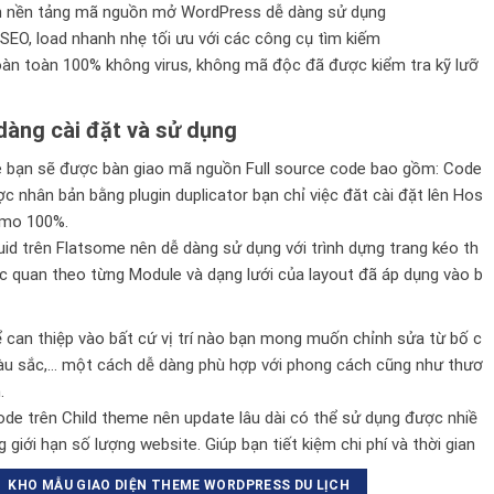
n nền tảng mã nguồn mở WordPress dễ dàng sử dụng
SEO, load nhanh nhẹ tối ưu với các công cụ tìm kiếm
n toàn 100% không virus, không mã độc đã được kiểm tra kỹ lưỡ
àng cài đặt và sử dụng
bạn sẽ được bàn giao mã nguồn Full source code bao gồm: Code
 nhân bản bằng plugin duplicator bạn chỉ việc đăt cài đặt lên Hos
demo 100%.
id trên
Flatsome
nên dễ dàng sử dụng với trình dựng trang kéo th
c quan theo từng Module và dạng lưới của layout đã áp dụng vào b
ể can thiệp vào bất cứ vị trí nào bạn mong muốn chỉnh sửa từ bố c
màu sắc,… một cách dễ dàng phù hợp với phong cách cũng như thươ
.
e trên Child theme nên update lâu dài có thể sử dụng được nhiề
 giới hạn số lượng website. Giúp bạn tiết kiệm chi phí và thời gian
KHO MẪU GIAO DIỆN THEME WORDPRESS DU LỊCH