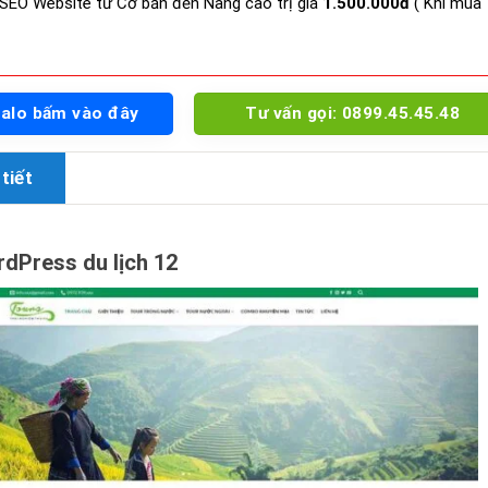
SEO Website từ Cơ bản đến Nâng cao trị giá
1.500.000đ
( Khi mua
Zalo bấm vào đây
Tư vấn gọi: 0899.45.45.48
tiết
Press du lịch 12