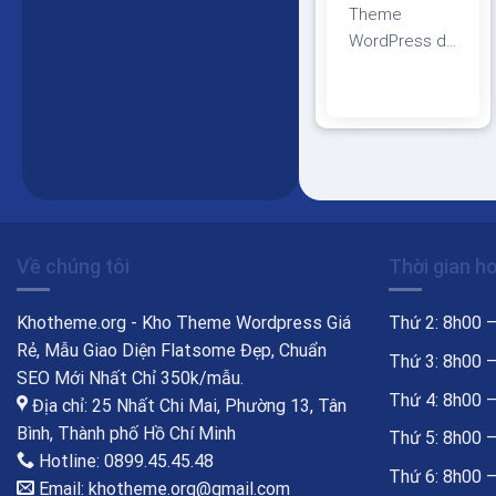
Theme
WordPress du
lịch 17 Giao
diện tương
thích với tất cả
thiết bị, trình
duyệt, mobile,
tablet,
desktop…
Được code
Về chúng tôi
Thời gian h
trên nền tảng
mã nguồn mở
Khotheme.org - Kho Theme Wordpress Giá
Thứ 2: 8h00 
WordPress dễ
Rẻ, Mẫu Giao Diện Flatsome Đẹp, Chuẩn
dàng sử dụng
Thứ 3: 8h00 
SEO Mới Nhất Chỉ 350k/mẫu.
Thiết kế chuẩn
Thứ 4: 8h00 
Địa chỉ: 25 Nhất Chi Mai, Phường 13, Tân
SEO, load
Bình, Thành phố Hồ Chí Minh
Thứ 5: 8h00 
nhanh nhẹ tối
Hotline: 0899.45.45.48
ưu với các
Thứ 6: 8h00 
Email: khotheme.org@gmail.com
công cụ tìm