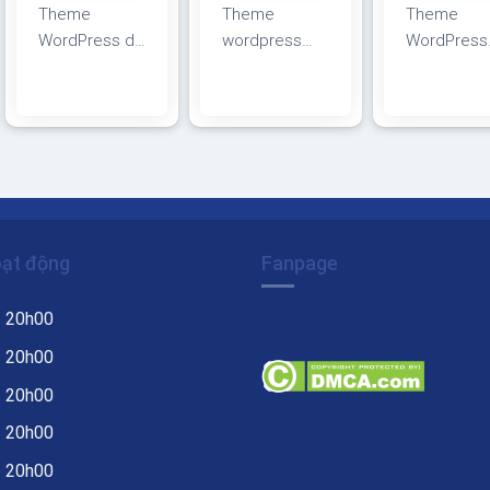
Theme
Theme
Theme
WordPress du
wordpress
WordPress
lịch 06 Giao
blog, tin tức
bán lều du
diện tương
du lịch Theme
lịch, đồ ph
thích với tất cả
wordpress
camping G
thiết bị, trình
blog, tin tức
diện tương
duyệt, mobile,
du lịch Giao
thích với tấ
tablet,
diện tương
thiết bị, trìn
desktop…
thích với tất cả
duyệt, mobi
Được code
thiết bị, trình
tablet,
oạt động
Fanpage
trên nền tảng
duyệt, mobile,
desktop…
mã nguồn mở
tablet,
Được code
– 20h00
WordPress dễ
desktop…
trên nền tả
dàng sử dụng
Được code
mã nguồn 
– 20h00
Thiết kế chuẩn
trên nền tảng
WordPress
– 20h00
SEO, load
mã nguồn mở
dàng sử d
– 20h00
nhanh nhẹ tối
WordPress dễ
Thiết kế ch
ưu với các
dàng sử dụng
SEO, load
– 20h00
công cụ tìm
Thiết kế chuẩn
nhanh nhẹ t