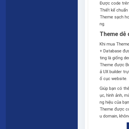
Được code trê
Thiết kế chuẩn 
Theme sạch hoà
ng.
Theme dễ d
Khi mua Theme 
+ Database được
ting là giống 
Theme được Bu
ả
UX builder
trự
ố cục website.
Giúp bạn có th
ục, hình ảnh, 
ng hiệu của bạn
Theme được cod
u domain, không