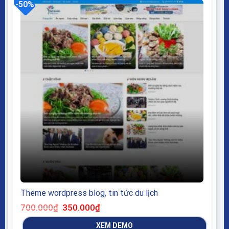
-50%
Theme wordpress blog, tin tức du lịch
Giá
Giá
700.000
₫
350.000
₫
gốc
hiện
là:
tại
XEM DEMO
700.000₫.
là: