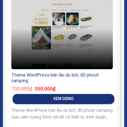
Theme WordPress bán lều du lịch, đồ phượt
camping
Giá
Giá
700.000
₫
350.000
₫
gốc
hiện
là:
tại
XEM DEMO
700.000₫.
là:
350.000₫.
Theme WordPress bán lều du lịch, đồ phượt camping
Giao diện tương thích với tất cả thiết bị, trình duyệt,
mobile, tablet, desktop… Được code trên nền tảng