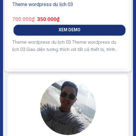
Theme wordpress du lịch 03
Giá
Giá
700.000
₫
350.000
₫
gốc
hiện
là:
tại
XEM DEMO
700.000₫.
là:
350.000₫.
Theme wordpress du lịch 03 Theme wordpress du
lịch 03 Giao diện tương thích với tất cả thiết bị, trình
duyệt, mobile, tablet, desktop… Được code trên nền
tảng mã nguồn mở WordPress dễ dàng sử dụng Thiết
kế chuẩn SEO, load nhanh nhẹ tối ưu với các công cụ
tìm kiếm Theme sạch hoàn...