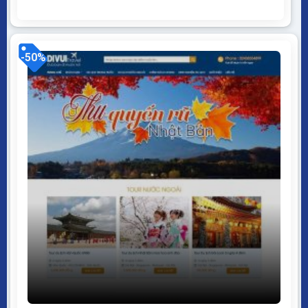
mã nguồn mở WordPress dễ dàng sử dụng Thiết kế
chuẩn SEO, load nhanh nhẹ tối ưu với các công cụ tìm
kiếm Theme sạch hoàn toàn...
-50%