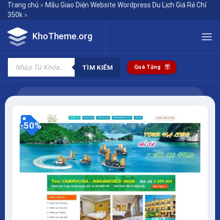
Skip
Trang chủ
»
Mẫu Giao Diện Website Wordpress Du Lịch Giá Rẻ Chỉ
350k
»
to
content
KhoTheme.org
Tìm
kiếm
TÌM KIẾM
Quà Tặng
sản
phẩm
-50%