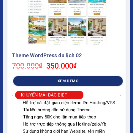
Theme WordPress du lịch 02
Giá
Giá
700.000
₫
350.000
₫
gốc
hiện
là:
tại
XEM DEMO
700.000₫.
là:
350.000₫.
KHUYẾN MÃI ĐẶC BIỆT
Hỗ trợ cài đặt giao diện demo lên Hosting/VPS
Tài liệu hướng dẫn sử dụng Theme
Tặng ngay 50K cho lần mua tiếp theo
Hỗ trợ trực tiếp thông qua Hotline/zalo/fb
Sử dụng không giới hạn Website, tên miền