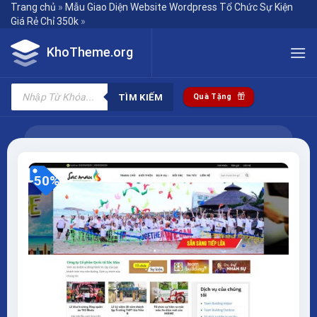
Skip
Trang chủ
»
Mẫu Giao Diện Website Wordpress Tổ Chức Sự Kiện
Giá Rẻ Chỉ 350k
»
to
content
KhoTheme.org
Tìm
kiếm
TÌM KIẾM
Quà Tặng
sản
phẩm
-50%