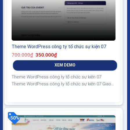
Theme WordPress công ty tổ chức sự kiện 07
Giá
Giá
700.000
₫
350.000
₫
gốc
hiện
là:
tại
XEM DEMO
700.000₫.
là:
350.000₫.
Theme WordPress công ty tổ chức sự kiện 07
Theme WordPress công ty tổ chức sự kiện 07 Giao
diện tương thích với tất cả thiết bị, trình duyệt, mobile,
tablet, desktop… Được code trên nền tảng mã nguồn
mở WordPress dễ dàng sử dụng Thiết kế chuẩn SEO,
load nhanh nhẹ tối ưu với...
-50%