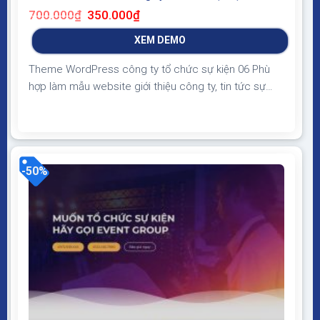
Giá
Giá
700.000
₫
350.000
₫
gốc
hiện
là:
tại
XEM DEMO
700.000₫.
là:
350.000₫.
Theme WordPress công ty tổ chức sự kiện 06 Phù
hợp làm mẫu website giới thiệu công ty, tin tức sự
kiện giao diện hiện đại, đẹp, bố cục phù hợp lý, chuẩn
SEO, nhẹ, load nhanh Theme WordPress công ty tổ
chức sự kiện 06 Giao diện tương thích với tất cả thiết
bị,...
-50%