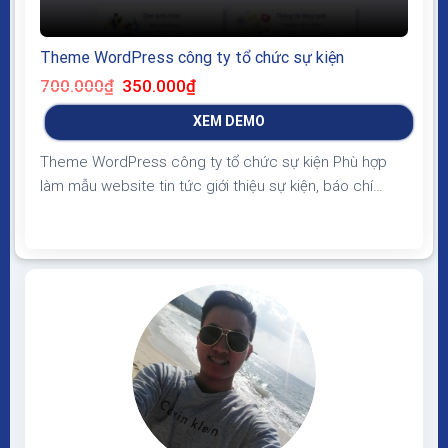
Theme WordPress công ty tổ chức sự kiện
Giá
Giá
700.000
₫
350.000
₫
gốc
hiện
là:
tại
XEM DEMO
700.000₫.
là:
350.000₫.
Theme WordPress công ty tổ chức sự kiện Phù hợp
làm mẫu website tin tức giới thiệu sự kiện, báo chí
truyền thông, giao diện đẹp, hiện đại, trẻ trung bố cục
phù hợp, chuẩn SEO load nhanh Theme WordPress
công ty tổ chức sự kiện Giao diện tương thích với tất
cả thiết bị,...