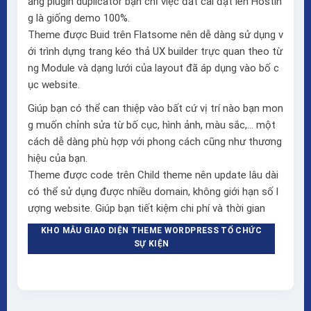
ằng plugin duplicator bạn chỉ việc đăt cài đặt lên Hostin
g là giống demo 100%.
Theme được Buid trên
Flatsome
nên dễ dàng sử dụng v
ới trình dựng trang kéo thả
UX builder
trực quan theo từ
ng Module và dạng lưới của layout đã áp dụng vào bố c
ục website.
Giúp bạn có thể can thiệp vào bất cứ vị trí nào bạn mon
g muốn chỉnh sửa từ bố cục, hình ảnh, màu sắc,… một
cách dễ dàng phù hợp với phong cách cũng như thương
hiệu của bạn.
Theme được code trên Child theme nên update lâu dài
có thể sử dụng được nhiều domain, không giới hạn số l
ượng website. Giúp bạn tiết kiệm chi phí và thời gian
KHO MẪU GIAO DIỆN THEME WORDPRESS TỔ CHỨC
SỰ KIỆN