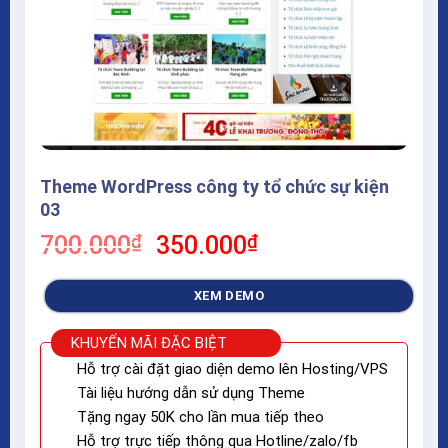
Theme WordPress công ty tổ chức sự kiện
03
Giá
Giá
700.000
₫
350.000
₫
gốc
hiện
là:
tại
XEM DEMO
700.000₫.
là:
350.000₫.
KHUYẾN MÃI ĐẶC BIỆT
Hỗ trợ cài đặt giao diện demo lên Hosting/VPS
Tài liệu hướng dẫn sử dụng Theme
Tặng ngay 50K cho lần mua tiếp theo
Hỗ trợ trực tiếp thông qua Hotline/zalo/fb