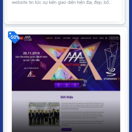
website tin tức sự kiện giao diện hiện đại, đẹp, bố
cục phù hợp lý, chuẩn SEO, load nhanh Theme
WordPress sự kiện, tin tức Giao diện tương thích với
tất cả thiết bị, trình duyệt, mobile, tablet, desktop…
Được code trên nền tảng mã...
-50%