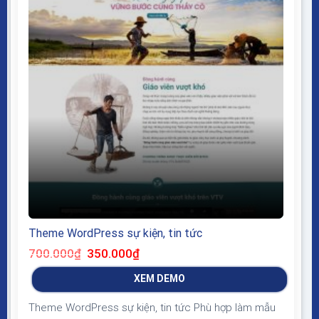
Theme WordPress sự kiện, tin tức
Giá
Giá
700.000
₫
350.000
₫
gốc
hiện
là:
tại
XEM DEMO
700.000₫.
là:
350.000₫.
Theme WordPress sự kiện, tin tức Phù hợp làm mẫu