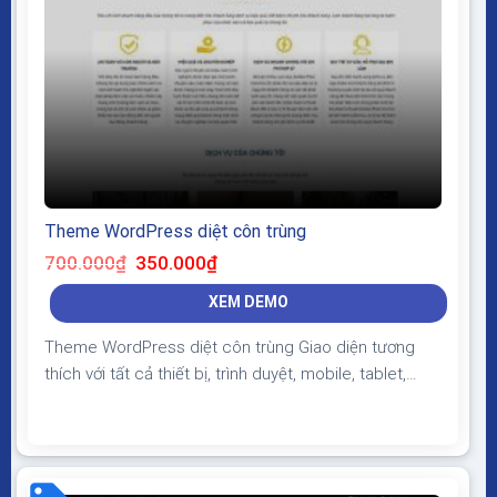
Theme WordPress diệt côn trùng
Giá
Giá
700.000
₫
350.000
₫
gốc
hiện
là:
tại
XEM DEMO
700.000₫.
là:
350.000₫.
Theme WordPress diệt côn trùng Giao diện tương
thích với tất cả thiết bị, trình duyệt, mobile, tablet,
desktop… Được code trên nền tảng mã nguồn mở
WordPress dễ dàng sử dụng Thiết kế chuẩn SEO,
load nhanh nhẹ tối ưu với các công cụ tìm kiếm
Theme sạch hoàn toàn 100% không virus, không...