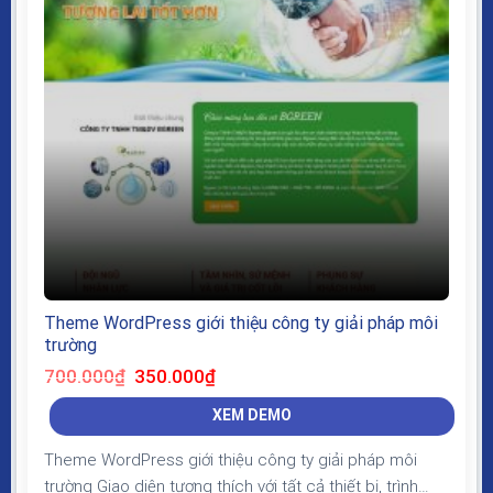
Theme WordPress giới thiệu công ty giải pháp môi
trường
Giá
Giá
700.000
₫
350.000
₫
gốc
hiện
là:
tại
XEM DEMO
700.000₫.
là:
350.000₫.
Theme WordPress giới thiệu công ty giải pháp môi
trường Giao diện tương thích với tất cả thiết bị, trình