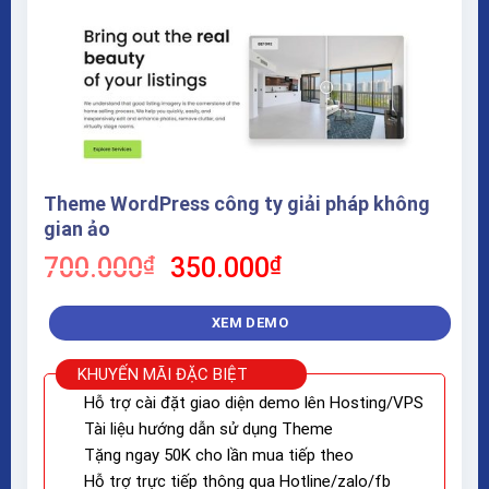
Theme WordPress công ty giải pháp không
gian ảo
Giá
Giá
700.000
₫
350.000
₫
gốc
hiện
là:
tại
XEM DEMO
700.000₫.
là:
350.000₫.
KHUYẾN MÃI ĐẶC BIỆT
Hỗ trợ cài đặt giao diện demo lên Hosting/VPS
Tài liệu hướng dẫn sử dụng Theme
Tặng ngay 50K cho lần mua tiếp theo
Hỗ trợ trực tiếp thông qua Hotline/zalo/fb