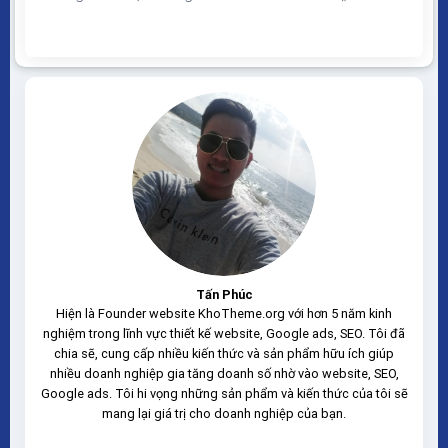
duyệt, mobile, tablet, desktop… Được code trên nền
tảng mã nguồn mở WordPress dễ dàng sử dụng Thiết
kế chuẩn SEO, load nhanh nhẹ tối ưu với các công cụ
tìm kiếm Theme sạch hoàn...
Tấn Phúc
Hiện là Founder website KhoTheme.org với hơn 5 năm kinh
nghiệm trong lĩnh vực thiết kế website, Google ads, SEO. Tôi đã
chia sẽ, cung cấp nhiều kiến thức và sản phẩm hữu ích giúp
nhiều doanh nghiệp gia tăng doanh số nhờ vào website, SEO,
Google ads. Tôi hi vọng những sản phẩm và kiến thức của tôi sẽ
mang lại giá trị cho doanh nghiệp của bạn.