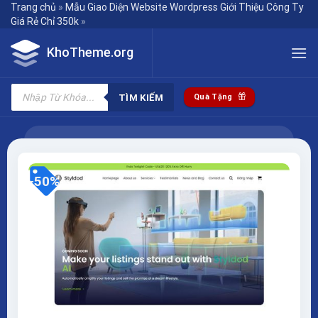
Skip
Trang chủ
»
Mẫu Giao Diện Website Wordpress Giới Thiệu Công Ty
Giá Rẻ Chỉ 350k
»
to
content
KhoTheme.org
Tìm
kiếm
TÌM KIẾM
Quà Tặng
sản
phẩm
-50%