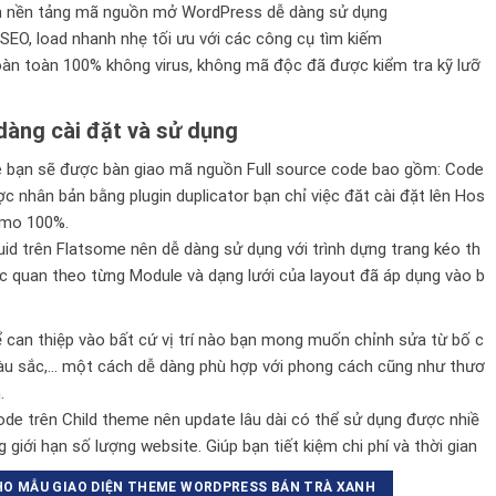
n nền tảng mã nguồn mở WordPress dễ dàng sử dụng
SEO, load nhanh nhẹ tối ưu với các công cụ tìm kiếm
n toàn 100% không virus, không mã độc đã được kiểm tra kỹ lưỡ
àng cài đặt và sử dụng
bạn sẽ được bàn giao mã nguồn Full source code bao gồm: Code
 nhân bản bằng plugin duplicator bạn chỉ việc đăt cài đặt lên Hos
demo 100%.
id trên
Flatsome
nên dễ dàng sử dụng với trình dựng trang kéo th
c quan theo từng Module và dạng lưới của layout đã áp dụng vào b
ể can thiệp vào bất cứ vị trí nào bạn mong muốn chỉnh sửa từ bố c
màu sắc,… một cách dễ dàng phù hợp với phong cách cũng như thươ
.
e trên Child theme nên update lâu dài có thể sử dụng được nhiề
 giới hạn số lượng website. Giúp bạn tiết kiệm chi phí và thời gian
HO MẪU GIAO DIỆN THEME WORDPRESS BÁN TRÀ XANH