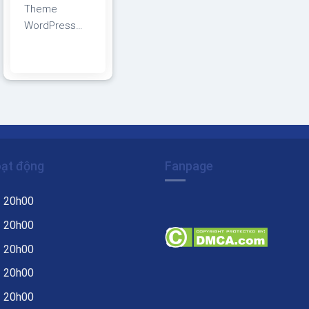
Theme
WordPress
bán trà xanh
Giao diện
tương thích với
tất cả thiết bị,
trình duyệt,
mobile, tablet,
desktop…
Được code
oạt động
Fanpage
trên nền tảng
mã nguồn mở
– 20h00
WordPress dễ
dàng sử dụng
– 20h00
Thiết kế chuẩn
– 20h00
SEO, load
– 20h00
nhanh nhẹ tối
ưu với các
– 20h00
công cụ tìm