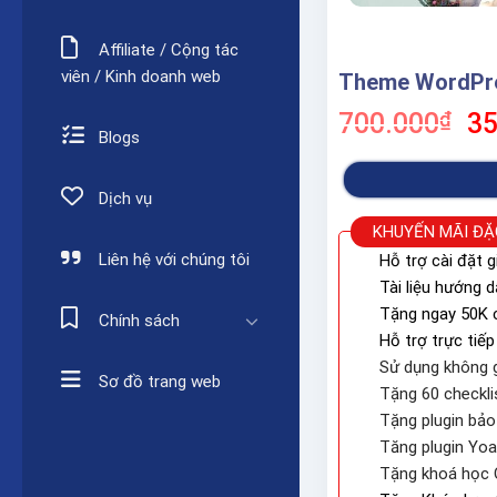
Affiliate / Cộng tác
viên / Kinh doanh web
Theme WordPre
Gi
700.000
₫
35
Blogs
gố
là:
70
Dịch vụ
KHUYẾN MÃI ĐẶ
Liên hệ với chúng tôi
Hỗ trợ cài đặt g
Tài liệu hướng 
Tặng ngay 50K c
Chính sách
Hỗ trợ trực tiếp
Sử dụng không g
Sơ đồ trang web
Tặng 60 checkli
Tặng plugin bả
Tăng plugin Yo
Tặng khoá học 