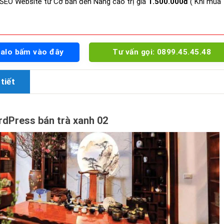
SEO Website từ Cơ bản đến Nâng cao trị giá
1.500.000đ
( Khi mua
Zalo bấm vào đây
Tư vấn gọi: 0899.45.45.48
tiết
dPress bán trà xanh 02