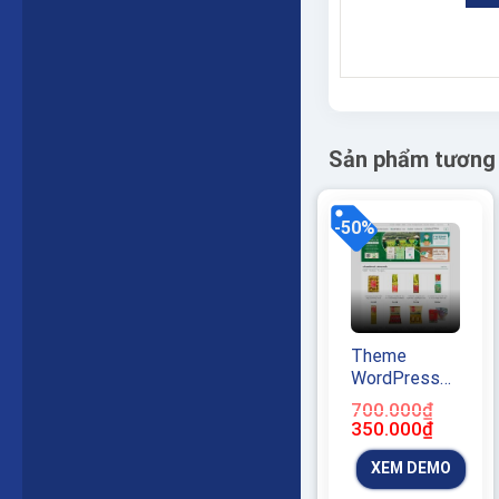
Sản phẩm tương
-50%
Theme
WordPress
bán trà xanh
700.000
₫
03
Giá
Giá
350.000
₫
gốc
hiện
là:
tại
XEM DEMO
700.000₫.
là:
350.000₫