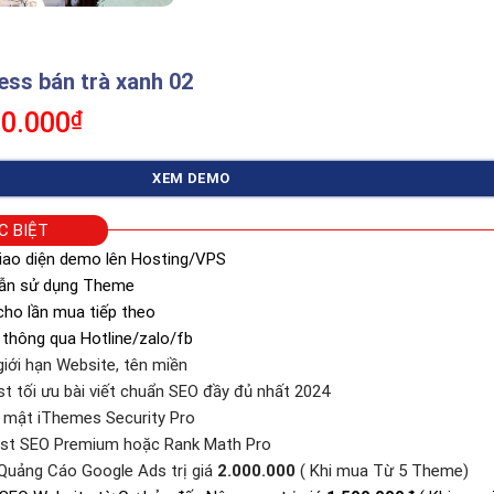
ss bán trà xanh 02
á
Giá
0.000
₫
c
hiện
tại
XEM DEMO
0.000₫.
là:
350.000₫.
C BIỆT
iao diện demo lên Hosting/VPS
dẫn sử dụng Theme
ho lần mua tiếp theo
 thông qua Hotline/zalo/fb
iới hạn Website, tên miền
st tối ưu bài viết chuẩn SEO đầy đủ nhất 2024
o mật iThemes Security Pro
ast SEO Premium hoặc Rank Math Pro
Quảng Cáo Google Ads trị giá
2.000.000
( Khi mua Từ 5 Theme)