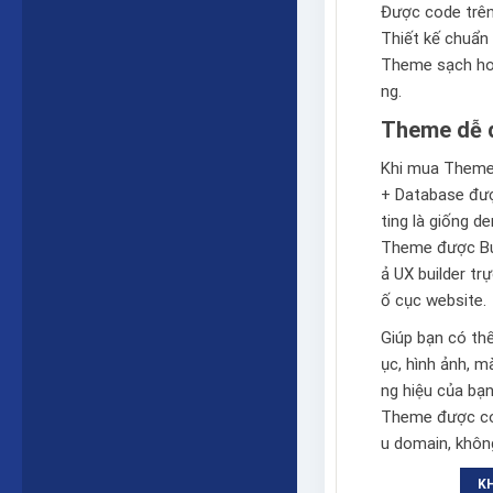
Được code trê
Thiết kế chuẩn 
Theme sạch hoà
ng.
Theme dễ d
Khi mua Theme 
+ Database được
ting là giống 
Theme được Bu
ả
UX builder
trự
ố cục website.
Giúp bạn có th
ục, hình ảnh, 
ng hiệu của bạn
Theme được cod
u domain, không
K