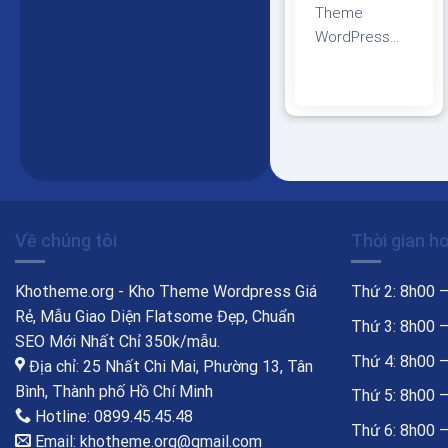
Theme
WordPress
bán trà xanh
03 Giao diện
tương thích với
tất cả thiết bị,
trình duyệt,
mobile, tablet,
desktop…
Được code
Về chúng tôi
Thời gian h
trên nền tảng
mã nguồn mở
Khotheme.org - Kho Theme Wordpress Giá
Thứ 2: 8h00 
WordPress dễ
Rẻ, Mẫu Giao Diện Flatsome Đẹp, Chuẩn
dàng sử dụng
Thứ 3: 8h00 
SEO Mới Nhất Chỉ 350k/mẫu.
Thiết kế chuẩn
Thứ 4: 8h00 
Địa chỉ: 25 Nhất Chi Mai, Phường 13, Tân
SEO, load
Bình, Thành phố Hồ Chí Minh
Thứ 5: 8h00 
nhanh nhẹ tối
Hotline: 0899.45.45.48
ưu với các
Thứ 6: 8h00 
Email: khotheme.org@gmail.com
công cụ tìm