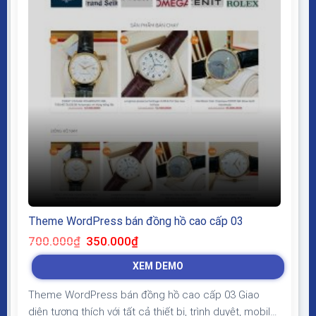
Theme WordPress bán đồng hồ cao cấp 03
Giá
Giá
700.000
₫
350.000
₫
gốc
hiện
là:
tại
XEM DEMO
700.000₫.
là:
350.000₫.
Theme WordPress bán đồng hồ cao cấp 03 Giao
diện tương thích với tất cả thiết bị, trình duyệt, mobile,