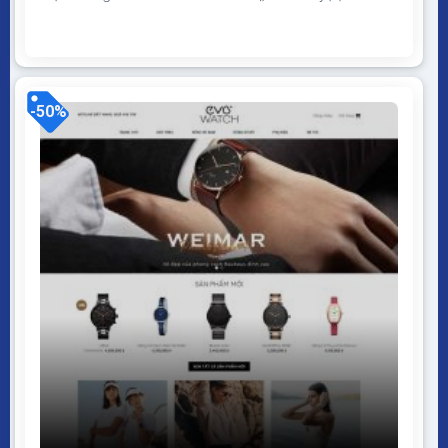
tablet, desktop… Được code trên nền tảng mã nguồn
mở WordPress dễ dàng sử dụng Thiết kế chuẩn SEO,
load nhanh nhẹ tối ưu với các công cụ tìm kiếm
Theme sạch hoàn toàn 100%...
-50%