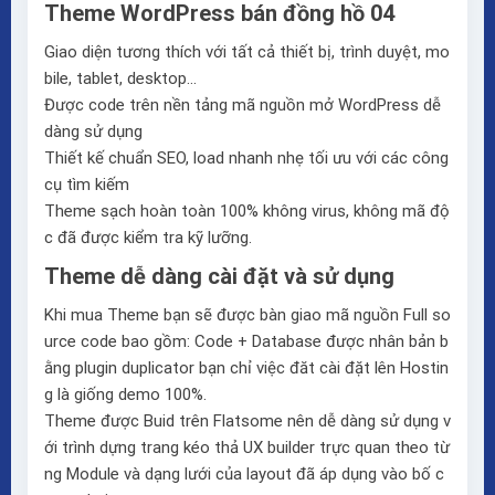
Theme WordPress bán đồng hồ 04
Giao diện tương thích với tất cả thiết bị, trình duyệt, mo
bile, tablet, desktop…
Được code trên nền tảng mã nguồn mở WordPress dễ
dàng sử dụng
Thiết kế chuẩn SEO, load nhanh nhẹ tối ưu với các công
cụ tìm kiếm
Theme sạch hoàn toàn 100% không virus, không mã độ
c đã được kiểm tra kỹ lưỡng.
Theme dễ dàng cài đặt và sử dụng
Khi mua Theme bạn sẽ được bàn giao mã nguồn Full so
urce code bao gồm: Code + Database được nhân bản b
ằng plugin duplicator bạn chỉ việc đăt cài đặt lên Hostin
g là giống demo 100%.
Theme được Buid trên
Flatsome
nên dễ dàng sử dụng v
ới trình dựng trang kéo thả
UX builder
trực quan theo từ
ng Module và dạng lưới của layout đã áp dụng vào bố c