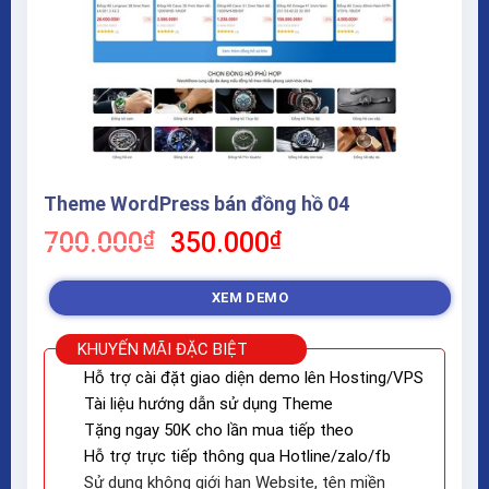
Theme WordPress bán đồng hồ 04
Giá
Giá
700.000
₫
350.000
₫
gốc
hiện
là:
tại
XEM DEMO
700.000₫.
là:
350.000₫.
KHUYẾN MÃI ĐẶC BIỆT
Hỗ trợ cài đặt giao diện demo lên Hosting/VPS
Tài liệu hướng dẫn sử dụng Theme
Tặng ngay 50K cho lần mua tiếp theo
Hỗ trợ trực tiếp thông qua Hotline/zalo/fb
Sử dụng không giới hạn Website, tên miền