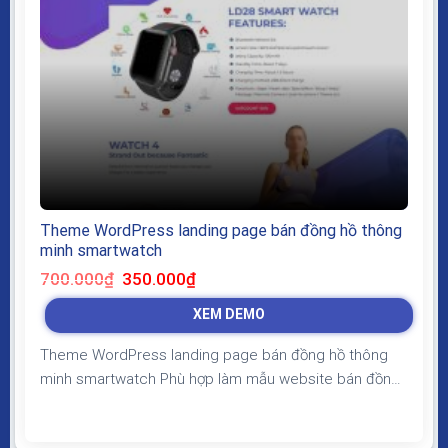
Theme WordPress landing page bán đồng hồ thông
minh smartwatch
Giá
Giá
700.000
₫
350.000
₫
gốc
hiện
là:
tại
XEM DEMO
700.000₫.
là:
350.000₫.
Theme WordPress landing page bán đồng hồ thông
minh smartwatch Phù hợp làm mẫu website bán đồng
hồ thông minh, đồ điện tử, bố cục đơn giản bắt mắt,
giao diện đẹp có form liên hệ để lấy thông tin khách