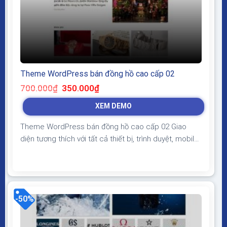
Theme WordPress bán đồng hồ cao cấp 02
Giá
Giá
700.000
₫
350.000
₫
gốc
hiện
là:
tại
XEM DEMO
700.000₫.
là:
350.000₫.
Theme WordPress bán đồng hồ cao cấp 02 Giao
diện tương thích với tất cả thiết bị, trình duyệt, mobile,
tablet, desktop… Được code trên nền tảng mã nguồn
mở WordPress dễ dàng sử dụng Thiết kế chuẩn SEO,
load nhanh nhẹ tối ưu với các công cụ tìm kiếm
Theme sạch hoàn toàn 100%...
-50%