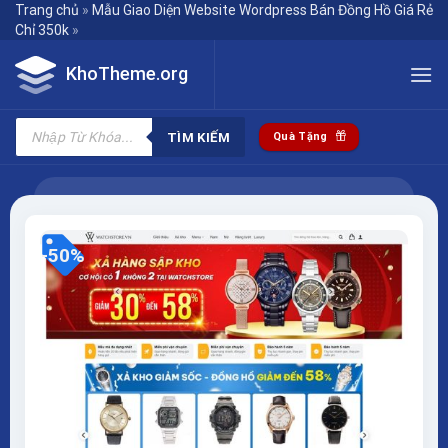
Skip
Trang chủ
»
Mẫu Giao Diện Website Wordpress Bán Đồng Hồ Giá Rẻ
Chỉ 350k
»
to
content
KhoTheme.org
Tìm
kiếm
TÌM KIẾM
Quà Tặng
sản
phẩm
-50%