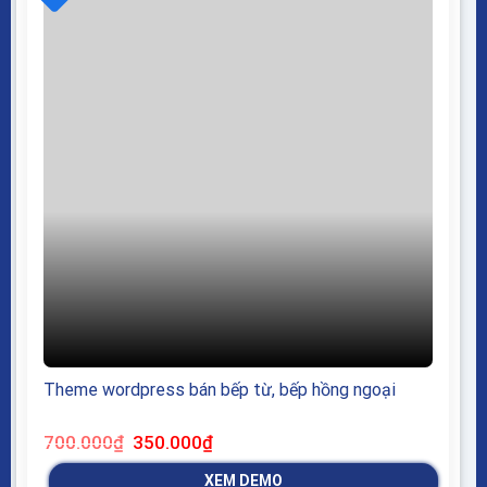
Theme wordpress bán bếp từ, bếp hồng ngoại
Giá
Giá
700.000
₫
350.000
₫
gốc
hiện
là:
tại
XEM DEMO
700.000₫.
là: