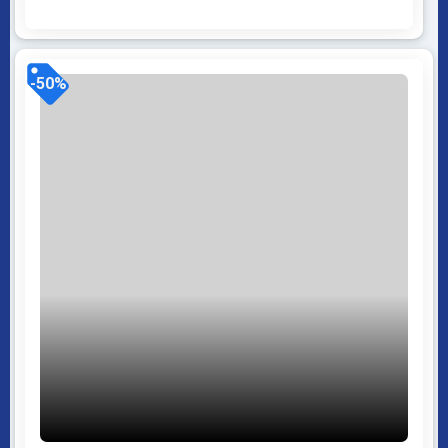
mở WordPress dễ dàng sử dụng Thiết kế chuẩn SEO,
load nhanh nhẹ tối ưu với các công cụ tìm kiếm
Theme sạch hoàn toàn 100%...
-50%