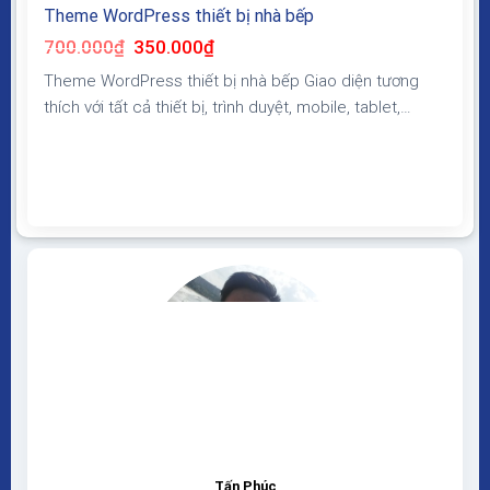
Theme WordPress thiết bị nhà bếp
Giá
Giá
700.000
₫
350.000
₫
gốc
hiện
là:
tại
Theme WordPress thiết bị nhà bếp Giao diện tương
700.000₫.
là:
350.000₫.
thích với tất cả thiết bị, trình duyệt, mobile, tablet,
desktop… Được code trên nền tảng mã nguồn mở
WordPress dễ dàng sử dụng Thiết kế chuẩn SEO, load
nhanh nhẹ tối ưu với các công cụ tìm kiếm Theme
sạch hoàn toàn 100% không virus,...
Tấn Phúc