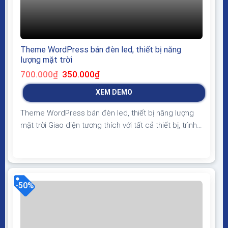
Theme WordPress bán đèn led, thiết bị năng
lượng mặt trời
Giá
Giá
700.000
₫
350.000
₫
gốc
hiện
là:
tại
XEM DEMO
700.000₫.
là:
350.000₫.
Theme WordPress bán đèn led, thiết bị năng lượng
mặt trời Giao diện tương thích với tất cả thiết bị, trình
duyệt, mobile, tablet, desktop… Được code trên nền
tảng mã nguồn mở WordPress dễ dàng sử dụng
Thiết kế chuẩn SEO, load nhanh nhẹ tối ưu với các
công cụ tìm kiếm Theme sạch...
-50%