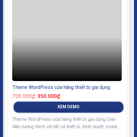
Theme WordPress cửa hàng thiết bị gia dụng
Giá
Giá
700.000
₫
350.000
₫
gốc
hiện
là:
tại
XEM DEMO
700.000₫.
là:
350.000₫.
Theme WordPress cửa hàng thiết bị gia dụng Giao
diện tương thích với tất cả thiết bị, trình duyệt, mobile,
tablet, desktop… Được code trên nền tảng mã nguồn