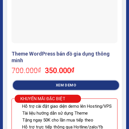
Theme WordPress bán đồ gia dụng thông
minh
Giá
Giá
700.000
₫
350.000
₫
gốc
hiện
là:
tại
XEM DEMO
700.000₫.
là:
350.000₫.
KHUYẾN MÃI ĐẶC BIỆT
Hỗ trợ cài đặt giao diện demo lên Hosting/VPS
Tài liệu hướng dẫn sử dụng Theme
Tặng ngay 50K cho lần mua tiếp theo
Hỗ trợ trực tiếp thông qua Hotline/zalo/fb