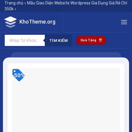
Skip
Trang chủ
»
Mẫu Giao Diện Website Wordpress Gia Dụng Giá Rẻ Chỉ
350k
»
to
content
KhoTheme.org
Tìm
kiếm
TÌM KIẾM
Quà Tặng
sản
phẩm
-50%