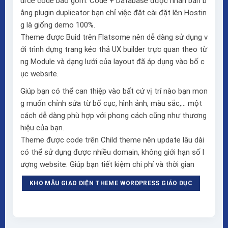
urce code bao gồm: Code + Database được nhân bản b
ằng plugin duplicator bạn chỉ việc đăt cài đặt lên Hostin
g là giống demo 100%.
Theme được Buid trên
Flatsome
nên dễ dàng sử dụng v
ới trình dựng trang kéo thả
UX builder
trực quan theo từ
ng Module và dạng lưới của layout đã áp dụng vào bố c
ục website.
Giúp bạn có thể can thiệp vào bất cứ vị trí nào bạn mon
g muốn chỉnh sửa từ bố cục, hình ảnh, màu sắc,… một
cách dễ dàng phù hợp với phong cách cũng như thương
hiệu của bạn.
Theme được code trên Child theme nên update lâu dài
có thể sử dụng được nhiều domain, không giới hạn số l
ượng website. Giúp bạn tiết kiệm chi phí và thời gian
KHO MẪU GIAO DIỆN THEME WORDPRESS GIÁO DỤC