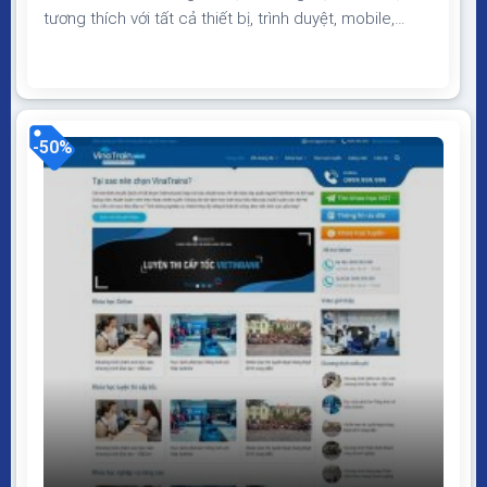
tương thích với tất cả thiết bị, trình duyệt, mobile,
tablet, desktop… Được code trên nền tảng mã nguồn
mở WordPress dễ dàng sử dụng Thiết kế chuẩn SEO,
load nhanh nhẹ tối ưu với các công cụ tìm kiếm
Theme sạch hoàn toàn 100% không virus,...
-50%