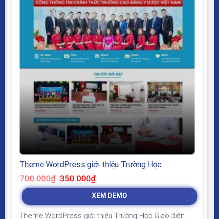
Theme WordPress giới thiệu Trường Học
Giá
Giá
700.000
₫
350.000
₫
gốc
hiện
là:
tại
XEM DEMO
700.000₫.
là:
350.000₫.
Theme WordPress giới thiệu Trường Học Giao diện