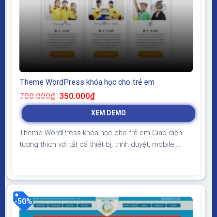
Theme WordPress khóa học cho trẻ em
Giá
Giá
700.000
₫
350.000
₫
gốc
hiện
là:
tại
XEM DEMO
700.000₫.
là:
350.000₫.
Theme WordPress khóa học cho trẻ em Giao diện
tương thích với tất cả thiết bị, trình duyệt, mobile,
tablet, desktop… Được code trên nền tảng mã nguồn
mở WordPress dễ dàng sử dụng Thiết kế chuẩn SEO,
load nhanh nhẹ tối ưu với các công cụ tìm kiếm
Theme sạch hoàn toàn 100% không...
-50%