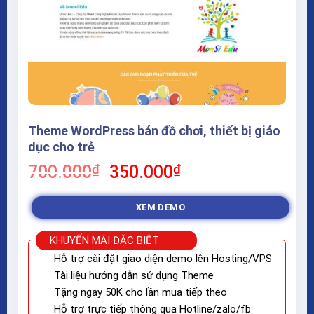
Theme WordPress bán đồ chơi, thiết bị giáo
dục cho trẻ
Giá
Giá
700.000
₫
350.000
₫
gốc
hiện
là:
tại
XEM DEMO
700.000₫.
là:
350.000₫.
KHUYẾN MÃI ĐẶC BIỆT
Hỗ trợ cài đặt giao diện demo lên Hosting/VPS
Tài liệu hướng dẫn sử dụng Theme
Tặng ngay 50K cho lần mua tiếp theo
Hỗ trợ trực tiếp thông qua Hotline/zalo/fb