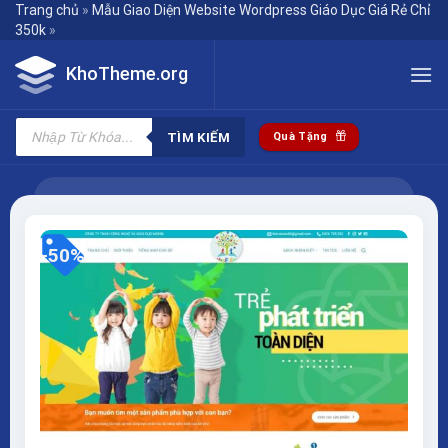
Skip
Trang chủ
»
Mẫu Giao Diện Website Wordpress Giáo Dục Giá Rẻ Chỉ
350k
»
to
content
KhoTheme.org
Tìm
kiếm
TÌM KIẾM
Quà Tặng
sản
phẩm
-50%