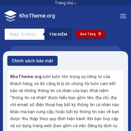
Skip
Trang chủ
»
to
KhoTheme.org
content
Tìm
kiếm
TÌM KIẾM
Quà Tặng
sản
phẩm
Chính sách bảo mật
KhoTheme.org
luôn luôn tôn trọng sự riêng tư của
khách hàng, và đó cũng là lý do chúng tôi luôn cam kết
bảo vệ những thông tin cá nhân của bạn. Khái niệm
“thông tin cá nhân” được hiểu bao gồm tên, địa chỉ, địa
chỉ email, số điện thoại hay bất kỳ thông tin cá nhân nào
khác mà bạn cung cấp, hoặc bất kỳ thông tin nào về bạn
được thu thập theo quy định hiện hành. Khi bạn truy cập
và sử dụng trang web (bao gồm cả việc đăng ký dịch vụ