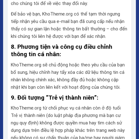
cho chúng tôi để về việc thay đổi này.
Để bảo vệ bạn, KhoTheme.org có thể tạm thời ngưng
tiếp nhận yêu cầu qua e-mail bạn đã cung cấp nếu nhận
thấy có sự gian lận hoặc thông tin bất thường – cho đến
khi chúng tôi liên hệ được với bạn để xác nhận.
8. Phương tiện và công cụ điều chỉnh
thông tin cá nhân:
KhoTheme.org sẽ chủ động hoặc theo yêu cầu của bạn
bổ sung, hiệu chỉnh hay tẩy xóa các dữ liệu thông tin cá
nhân không chính xác, không đầy đủ hoặc không cập
nhật khi bạn còn liên kết với hoạt động của chúng tôi.
9. Đối tượng “Trẻ vị thành niên”:
KhoTheme.org từ chối phục vụ cá nhân còn ở độ tuổi
Trẻ vị thành niên (do luật pháp địa phương mà bạn cư
ngụ quy định) không được quyền mua hay tìm cách sử
dụng dựa trên điều lệ hợp pháp khác trên trang web này
nếu không có sự chấp thuận của ba/mẹ hay người giám