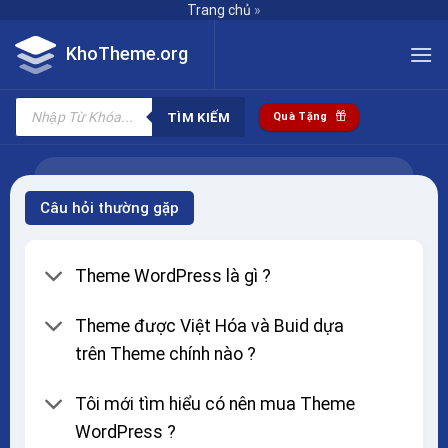
Skip
Trang chủ
»
to
KhoTheme.org
content
Tìm
kiếm
TÌM KIẾM
Quà Tặng
sản
phẩm
Câu hỏi thường gặp
Theme WordPress là gì ?
Theme được Việt Hóa và Buid dựa
trên Theme chính nào ?
Tôi mới tìm hiểu có nên mua Theme
WordPress ?