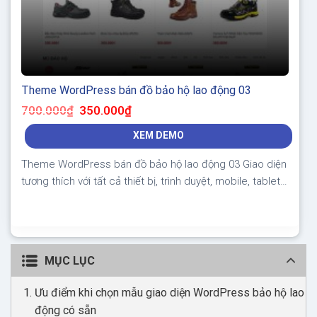
Theme WordPress bán đồ bảo hộ lao động 03
Giá
Giá
700.000
₫
350.000
₫
gốc
hiện
là:
tại
XEM DEMO
700.000₫.
là:
350.000₫.
Theme WordPress bán đồ bảo hộ lao động 03 Giao diện
tương thích với tất cả thiết bị, trình duyệt, mobile, tablet,
desktop… Được code trên nền tảng mã nguồn mở
WordPress dễ dàng sử dụng Thiết kế chuẩn SEO, load
nhanh nhẹ tối ưu với các công cụ tìm kiếm Theme sạch
hoàn toàn...
MỤC LỤC
Ưu điểm khi chọn mẫu giao diện WordPress bảo hộ lao
động có sẵn