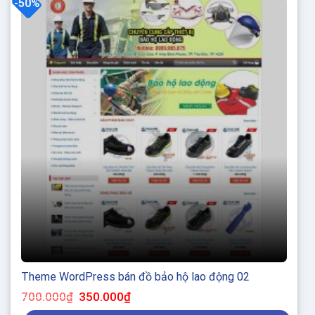
-50%
Theme WordPress bán đồ bảo hộ lao động 02
Giá
Giá
700.000
₫
350.000
₫
gốc
hiện
là:
tại