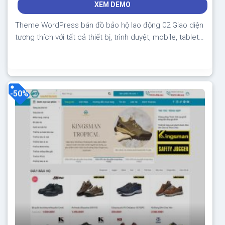
XEM DEMO
700.000₫.
là:
350.000₫.
Theme WordPress bán đồ bảo hộ lao động 02 Giao diện
tương thích với tất cả thiết bị, trình duyệt, mobile, tablet,
desktop… Được code trên nền tảng mã nguồn mở
WordPress dễ dàng sử dụng Thiết kế chuẩn SEO, load
nhanh nhẹ tối ưu với các công cụ tìm kiếm Theme sạch
hoàn toàn...
-50%